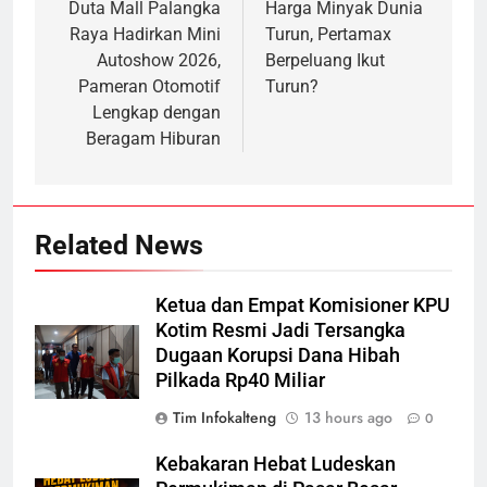
navigation
Duta Mall Palangka
Harga Minyak Dunia
Raya Hadirkan Mini
Turun, Pertamax
Autoshow 2026,
Berpeluang Ikut
Pameran Otomotif
Turun?
Lengkap dengan
Beragam Hiburan
Related News
Ketua dan Empat Komisioner KPU
Kotim Resmi Jadi Tersangka
Dugaan Korupsi Dana Hibah
Pilkada Rp40 Miliar
Tim Infokalteng
13 hours ago
0
Kebakaran Hebat Ludeskan