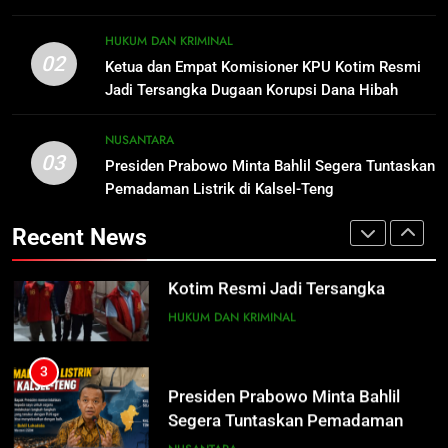
2
Ketua dan Empat Komisioner KPU
1
HUKUM DAN KRIMINAL
Kotim Resmi Jadi Tersangka
Distribusi BBM Diperkuat,
02
Ketua dan Empat Komisioner KPU Kotim Resmi
Dugaan Korupsi Dana Hibah
Pertamina Targetkan Antrean di
HUKUM DAN KRIMINAL
Jadi Tersangka Dugaan Korupsi Dana Hibah
Pilkada Rp40 Miliar
SPBU Sampit Segera Terurai
ECONOMY
Pilkada Rp40 Miliar
3
NUSANTARA
03
Presiden Prabowo Minta Bahlil
Presiden Prabowo Minta Bahlil Segera Tuntaskan
2
Segera Tuntaskan Pemadaman
Pemadaman Listrik di Kalsel-Teng
Ketua dan Empat Komisioner KPU
Listrik di Kalsel-Teng
Kotim Resmi Jadi Tersangka
NUSANTARA
Recent News
Dugaan Korupsi Dana Hibah
HUKUM DAN KRIMINAL
Pilkada Rp40 Miliar
4
Nama Tokoh Anime Ramai Dipakai
3
Warga Indonesia, Ada Uzumaki, D.
Presiden Prabowo Minta Bahlil
Luffy, Shinchan, hingga Doraemon
Segera Tuntaskan Pemadaman
NUSANTARA
Listrik di Kalsel-Teng
NUSANTARA
5
Tak Ada Lagi Pajak Terlewat, GIS
4