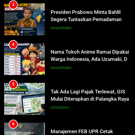
Presiden Prabowo Minta Bahlil
Segera Tuntaskan Pemadaman
Listrik di Kalsel-Teng
NUSANTARA
4
Nama Tokoh Anime Ramai Dipakai
Warga Indonesia, Ada Uzumaki, D.
Luffy, Shinchan, hingga Doraemon
NUSANTARA
5
Tak Ada Lagi Pajak Terlewat, GIS
Mulai Diterapkan di Palangka Raya
ECONOMY
6
Manajemen FEB UPR Cetak
5
Lulusan Siap Kerja Melalui
Tak Ada Lagi Pajak Terlewat, GIS