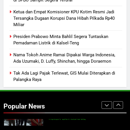
8
Ketua dan Empat Komisioner KPU Kotim Resmi Jadi
Mantan Wakil Wali Kota Keluhkan
Tersangka Dugaan Korupsi Dana Hibah Pilkada Rp40
Badut Jalanan, Sebut Mulai
Miliar
Meresahkan Pengendara
REGION
VIRAL
Presiden Prabowo Minta Bahlil Segera Tuntaskan
Pemadaman Listrik di Kalsel-Teng
1
Distribusi BBM Diperkuat,
Nama Tokoh Anime Ramai Dipakai Warga Indonesia,
Ada Uzumaki, D. Luffy, Shinchan, hingga Doraemon
Pertamina Targetkan Antrean di
SPBU Sampit Segera Terurai
ECONOMY
Tak Ada Lagi Pajak Terlewat, GIS Mulai Diterapkan di
Palangka Raya
2
Ketua dan Empat Komisioner KPU
Kotim Resmi Jadi Tersangka
Popular News
Dugaan Korupsi Dana Hibah
HUKUM DAN KRIMINAL
Pilkada Rp40 Miliar
3