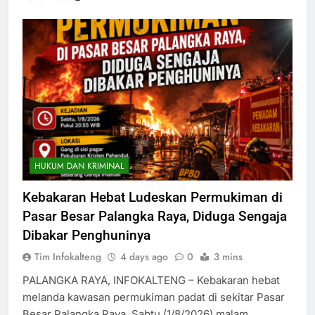
HUKUM DAN KRIMINAL
Kebakaran Hebat Ludeskan Permukiman di
Pasar Besar Palangka Raya, Diduga Sengaja
Dibakar Penghuninya
Tim Infokalteng
4 days ago
0
3 mins
PALANGKA RAYA, INFOKALTENG – Kebakaran hebat
melanda kawasan permukiman padat di sekitar Pasar
Besar Palangka Raya, Sabtu (1/8/2026) malam.