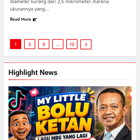
diameter kurang dari 2,5 mikrometer. Karena
ukurannya yang…
Read More
1
2
3
…
12
Highlight News