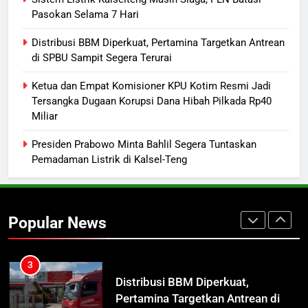
Manajemen FEB UPR Cetak
Pasokan Selama 7 Hari
Lulusan Siap Kerja Melalui
Distribusi BBM Diperkuat, Pertamina Targetkan Antrean
Program Magang Berdampak
ECONOMY
di SPBU Sampit Segera Terurai
1
Ketua dan Empat Komisioner KPU Kotim Resmi Jadi
Insiden Konsumen di SPBU
Tersangka Dugaan Korupsi Dana Hibah Pilkada Rp40
Miliar
Pangkalan Bun Ditangani Cepat,
Pertamina Pastikan Pelayanan
ECONOMY
Presiden Prabowo Minta Bahlil Segera Tuntaskan
Tetap Jalan
Pemadaman Listrik di Kalsel-Teng
2
Sistem Listrik Kalselteng Masih
Siaga, PLN Batasi Pasokan Selama
Popular News
7 Hari
ECONOMY
3
Distribusi BBM Diperkuat,
Pertamina Targetkan Antrean di