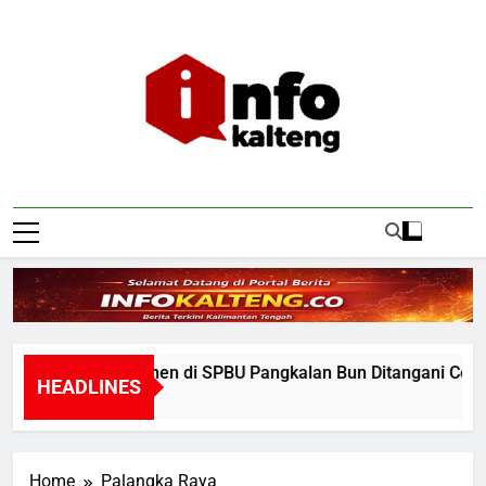
Skip
to
content
Infokalteng
Ruang Informasi Kalimantan Tengah
iden Konsumen di SPBU Pangkalan Bun Ditangani Cepat, Perta
HEADLINES
ur Ago
Home
Palangka Raya