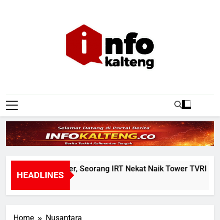
Skip
to
content
Infokalteng
Ruang Informasi Kalimantan Tengah
Warga Geger, Seorang IRT Nekat Naik Tower TVRI Hendak Ak
HEADLINES
5 Hours Ago
Home
Nusantara