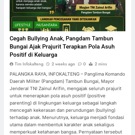
LIFESTYLE
NUSANTARA
Cegah Bullying Anak, Pangdam Tambun
Bungai Ajak Prajurit Terapkan Pola Asuh
Positif di Keluarga
Tim Infokalteng
2 weeks ago
0
2 mins
PALANGKA RAYA, INFOKALTENG – Panglima Komando
Daerah Militer (Pangdam) Tambun Bungai, Mayor
Jenderal TNI Zainul Arifin, mengajak seluruh prajurit
untuk menerapkan pola asuh positif (positive
parenting) di lingkungan keluarga sebagai langkah
mencegah kekerasan dan perundungan (bullying)
terhadap anak. Menurutnya, keluarga menjadi fondasi
utama dalam membentuk karakter anak sekaligus
memperkuat ketahanan bangsa. Pernyataan tersebut