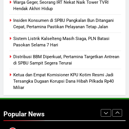
Luffy, Shinchan, hingga Doraemon
NUSANTARA
Warga Geger, Seorang IRT Nekat Naik Tower TVRI
Hendak Akhiri Hidup
8
Insiden Konsumen di SPBU Pangkalan Bun Ditangani
Tak Ada Lagi Pajak Terlewat, GIS
Cepat, Pertamina Pastikan Pelayanan Tetap Jalan
Mulai Diterapkan di Palangka Raya
Sistem Listrik Kalselteng Masih Siaga, PLN Batasi
ECONOMY
Pasokan Selama 7 Hari
1
Distribusi BBM Diperkuat, Pertamina Targetkan Antrean
Warga Geger, Seorang IRT Nekat
di SPBU Sampit Segera Terurai
Naik Tower TVRI Hendak Akhiri
Ketua dan Empat Komisioner KPU Kotim Resmi Jadi
Hidup
REGION
Tersangka Dugaan Korupsi Dana Hibah Pilkada Rp40
Miliar
2
Insiden Konsumen di SPBU
Pangkalan Bun Ditangani Cepat,
Popular News
Pertamina Pastikan Pelayanan
ECONOMY
Tetap Jalan