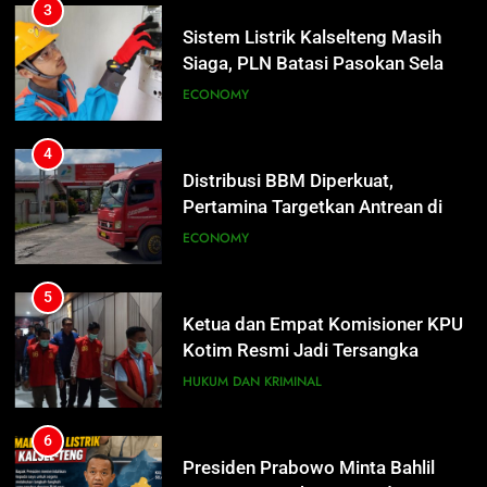
3
Sistem Listrik Kalselteng Masih
Siaga, PLN Batasi Pasokan Selama
7 Hari
ECONOMY
4
Distribusi BBM Diperkuat,
Pertamina Targetkan Antrean di
SPBU Sampit Segera Terurai
ECONOMY
5
Ketua dan Empat Komisioner KPU
Kotim Resmi Jadi Tersangka
Dugaan Korupsi Dana Hibah
HUKUM DAN KRIMINAL
Pilkada Rp40 Miliar
6
Presiden Prabowo Minta Bahlil
5