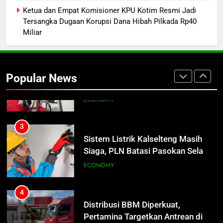
Naik Tower TVRI Hendak Akhiri
Ketua dan Empat Komisioner KPU Kotim Resmi Jadi
Hidup
REGION
Tersangka Dugaan Korupsi Dana Hibah Pilkada Rp40
Miliar
2
Insiden Konsumen di SPBU
Pangkalan Bun Ditangani Cepat,
Popular News
Pertamina Pastikan Pelayanan
ECONOMY
Tetap Jalan
3
Sistem Listrik Kalselteng Masih
Siaga, PLN Batasi Pasokan Selama
7 Hari
ECONOMY
4
Distribusi BBM Diperkuat,
Pertamina Targetkan Antrean di
SPBU Sampit Segera Terurai
ECONOMY