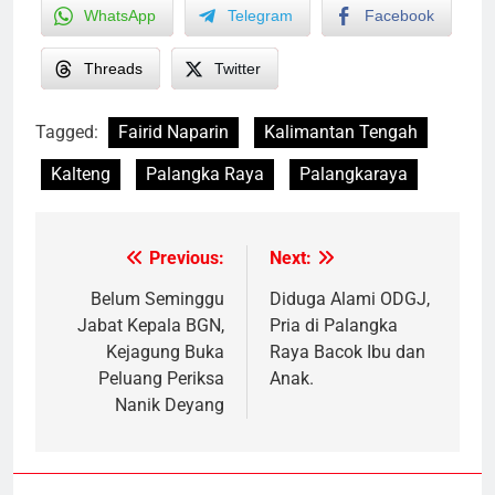
WhatsApp
Telegram
Facebook
Threads
Twitter
Tagged:
Fairid Naparin
Kalimantan Tengah
Kalteng
Palangka Raya
Palangkaraya
Previous:
Next:
Post
navigation
Belum Seminggu
Diduga Alami ODGJ,
Jabat Kepala BGN,
Pria di Palangka
Kejagung Buka
Raya Bacok Ibu dan
Peluang Periksa
Anak.
Nanik Deyang