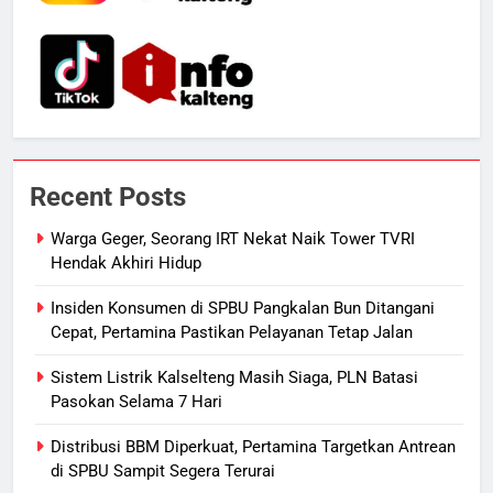
6
Presiden Prabowo Minta Bahlil
Segera Tuntaskan Pemadaman
Listrik di Kalsel-Teng
NUSANTARA
7
Nama Tokoh Anime Ramai Dipakai
Recent Posts
Warga Indonesia, Ada Uzumaki, D.
Luffy, Shinchan, hingga Doraemon
NUSANTARA
Warga Geger, Seorang IRT Nekat Naik Tower TVRI
Hendak Akhiri Hidup
8
Insiden Konsumen di SPBU Pangkalan Bun Ditangani
Tak Ada Lagi Pajak Terlewat, GIS
Cepat, Pertamina Pastikan Pelayanan Tetap Jalan
Mulai Diterapkan di Palangka Raya
Sistem Listrik Kalselteng Masih Siaga, PLN Batasi
ECONOMY
Pasokan Selama 7 Hari
1
Distribusi BBM Diperkuat, Pertamina Targetkan Antrean
Warga Geger, Seorang IRT Nekat
di SPBU Sampit Segera Terurai