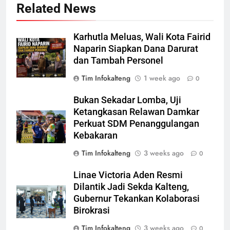
Related News
Karhutla Meluas, Wali Kota Fairid
Naparin Siapkan Dana Darurat
dan Tambah Personel
Tim Infokalteng
1 week ago
0
Bukan Sekadar Lomba, Uji
Ketangkasan Relawan Damkar
Perkuat SDM Penanggulangan
Kebakaran
Tim Infokalteng
3 weeks ago
0
Linae Victoria Aden Resmi
Dilantik Jadi Sekda Kalteng,
Gubernur Tekankan Kolaborasi
Birokrasi
Tim Infokalteng
3 weeks ago
0