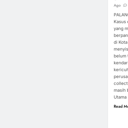
Ago
PALAN
Kasus 
yang m
berpang
di Kot
menyis
belum 
kendar
kericu
perusa
collec
masih 
Utama 
Read M