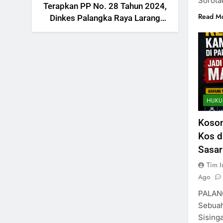
Sorot
Terapkan PP No. 28 Tahun 2024,
Read M
Dinkes Palangka Raya Larang
Vape untuk Remaja di Bawah 21
Tahun dan Ibu Hamil
HUKU
Koson
Kos d
Sasar
Tim I
Ago
PALAN
Sebuah
Sising