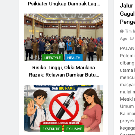
Psikiater Ungkap Dampak Lagu
Jalur
yang Terus Terngiang di Kepala
Gagal
Penge
Tim I
Ago
PALAN
Polemi
LIFESTYLE
HEALTH
dibang
Risiko Tinggi, Okki Maulana
utama 
Razak: Relawan Damkar Butuh
mencua
Jaminan Sosial Ketenagakerjaan
masyara
mulai 
Meski 
Umum d
Kalima
proyek
kegagal
EKSEKUTIF
EXLUSIVE