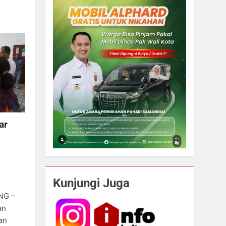
ar
Kunjungi Juga
NG –
an
an