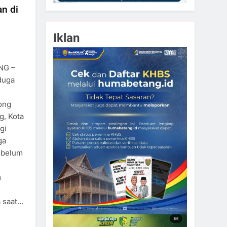
n di
Iklan
NG –
duga
ong
g, Kota
gi
ga
ebelum
m
 saat…