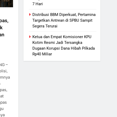
7 Hari
Distribusi BBM Diperkuat, Pertamina
pas,
Targetkan Antrean di SPBU Sampit
Segera Terurai
ak
an
Ketua dan Empat Komisioner KPU
Kotim Resmi Jadi Tersangka
Dugaan Korupsi Dana Hibah Pilkada
Rp40 Miliar
NG –
isi,
umnya
n
pas,
at
apas
gu
nya