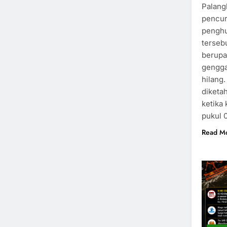
Palang
pencuri
penghu
terseb
berupa
gengga
hilang.
diketah
ketika 
pukul 
Read M