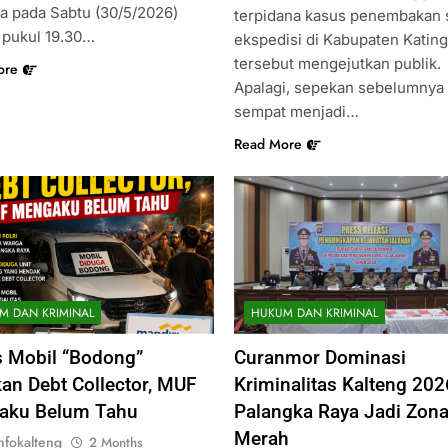
a pada Sabtu (30/5/2026)
terpidana kasus penembakan 
r pukul 19.30…
ekspedisi di Kabupaten Katin
tersebut mengejutkan publik.
ore
Apalagi, sepekan sebelumnya
sempat menjadi…
Read More
M DAN KRIMINAL
HUKUM DAN KRIMINAL
 Mobil “Bodong”
Curanmor Dominasi
kan Debt Collector, MUF
Kriminalitas Kalteng 202
aku Belum Tahu
Palangka Raya Jadi Zon
Merah
nfokalteng
2 Months