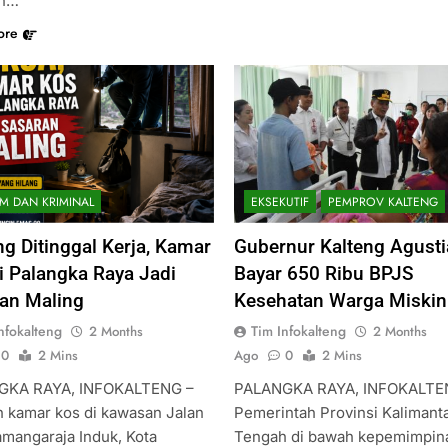
an…
ore
M DAN KRIMINAL
EKSEKUTIF
PEMPROV KALTENG
g Ditinggal Kerja, Kamar
Gubernur Kalteng Agusti
i Palangka Raya Jadi
Bayar 650 Ribu BPJS
an Maling
Kesehatan Warga Miskin
nfokalteng
Tim Infokalteng
2 Months
2 Months
0
2 Mins
Ago
0
2 Mins
GKA RAYA, INFOKALTENG –
PALANGKA RAYA, INFOKALTE
 kamar kos di kawasan Jalan
Pemerintah Provinsi Kalimant
amangaraja Induk, Kota
Tengah di bawah kepemimpin