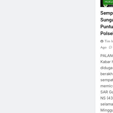
HUKU
Sempa
Sunga
Puntu
Polse
Tim I
Ago
PALAN
Kabar 
diduga
berakhi
sempat
memicu
SAR Ga
NS (43
selama
Minggu 