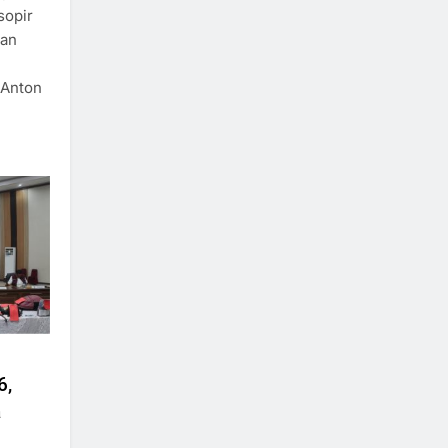
sopir
gan
 Anton
6,
a