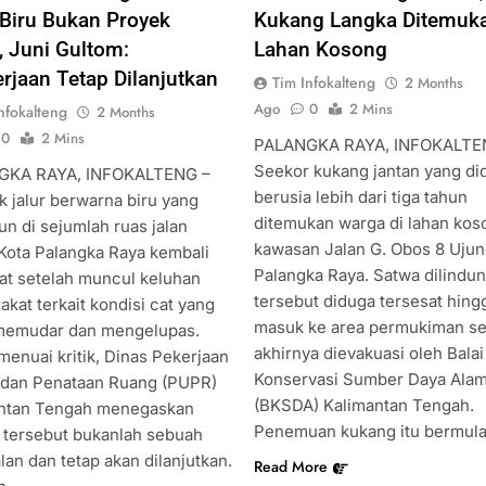
 Biru Bukan Proyek
Kukang Langka Ditemuka
, Juni Gultom:
Lahan Kosong
rjaan Tetap Dilanjutkan
Tim Infokalteng
2 Months
Ago
0
2 Mins
nfokalteng
2 Months
0
2 Mins
PALANGKA RAYA, INFOKALTE
Seekor kukang jantan yang di
GKA RAYA, INFOKALTENG –
berusia lebih dari tiga tahun
k jalur berwarna biru yang
ditemukan warga di lahan kos
un di sejumlah ruas jalan
kawasan Jalan G. Obos 8 Ujun
Kota Palangka Raya kembali
Palangka Raya. Satwa dilindun
t setelah muncul keluhan
tersebut diduga tersesat hing
kat terkait kondisi cat yang
masuk ke area permukiman s
memudar dan mengelupas.
akhirnya dievakuasi oleh Balai
menuai kritik, Dinas Pekerjaan
Konservasi Sumber Daya Ala
an Penataan Ruang (PUPR)
(BKSDA) Kalimantan Tengah.
ntan Tengah menegaskan
Penemuan kukang itu bermula
 tersebut bukanlah sebuah
an dan tetap akan dilanjutkan.
Read More