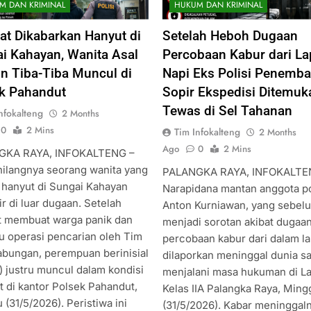
M DAN KRIMINAL
HUKUM DAN KRIMINAL
t Dikabarkan Hanyut di
Setelah Heboh Dugaan
i Kahayan, Wanita Asal
Percobaan Kabur dari La
n Tiba-Tiba Muncul di
Napi Eks Polisi Penemb
k Pahandut
Sopir Ekspedisi Ditemuk
Tewas di Sel Tahanan
nfokalteng
2 Months
0
2 Mins
Tim Infokalteng
2 Months
Ago
0
2 Mins
GKA RAYA, INFOKALTENG –
hilangnya seorang wanita yang
PALANGKA RAYA, INFOKALTE
 hanyut di Sungai Kahayan
Narapidana mantan anggota pol
r di luar dugaan. Setelah
Anton Kurniawan, yang sebel
 membuat warga panik dan
menjadi sorotan akibat dugaa
 operasi pencarian oleh Tim
percobaan kabur dari dalam la
bungan, perempuan berinisial
dilaporkan meninggal dunia sa
) justru muncul dalam kondisi
menjalani masa hukuman di L
t di kantor Polsek Pahandut,
Kelas IIA Palangka Raya, Ming
(31/5/2026). Peristiwa ini
(31/5/2026). Kabar meninggal