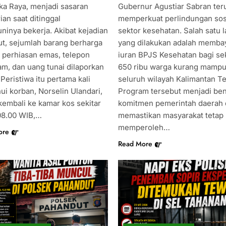
ka Raya, menjadi sasaran
Gubernur Agustiar Sabran ter
an saat ditinggal
memperkuat perlindungan sosi
ninya bekerja. Akibat kejadian
sektor kesehatan. Salah satu 
ut, sejumlah barang berharga
yang dilakukan adalah memba
 perhiasan emas, telepon
iuran BPJS Kesehatan bagi sek
m, dan uang tunai dilaporkan
650 ribu warga kurang mampu
 Peristiwa itu pertama kali
seluruh wilayah Kalimantan T
ui korban, Norselin Ulandari,
Program tersebut menjadi be
kembali ke kamar kos sekitar
komitmen pemerintah daerah
08.00 WIB,…
memastikan masyarakat tetap
memperoleh…
ore
Read More