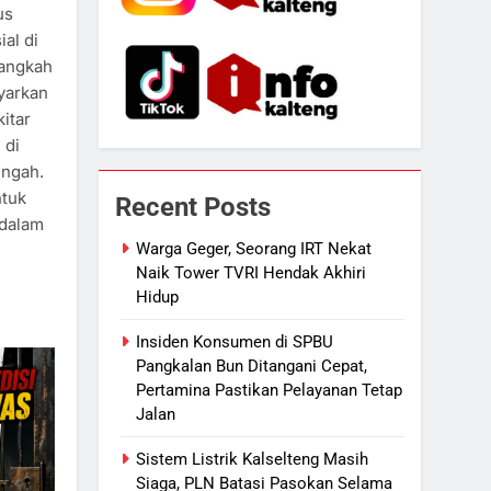
us
al di
langkah
yarkan
itar
 di
engah.
ntuk
Recent Posts
 dalam
Warga Geger, Seorang IRT Nekat
Naik Tower TVRI Hendak Akhiri
Hidup
Insiden Konsumen di SPBU
Pangkalan Bun Ditangani Cepat,
Pertamina Pastikan Pelayanan Tetap
Jalan
Sistem Listrik Kalselteng Masih
Siaga, PLN Batasi Pasokan Selama