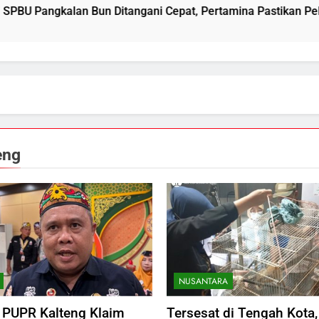
itangani Cepat, Pertamina Pastikan Pelayanan Tetap Jalan
eng
NUSANTARA
 PUPR Kalteng Klaim
Tersesat di Tengah Kota,