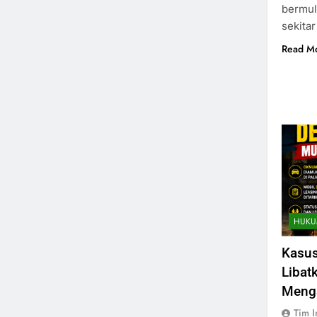
bermul
sekita
Read M
HUKU
Kasus
Libat
Meng
Tim I