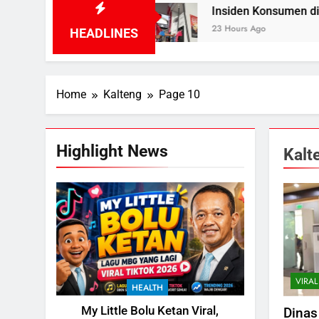
up
Insiden Konsumen di SPBU Pangkalan Bun D
23 Hours Ago
HEADLINES
Home
Kalteng
Page 10
Highlight News
Kalt
VIRAL
HEALTH
My Little Bolu Ketan Viral,
Dinas