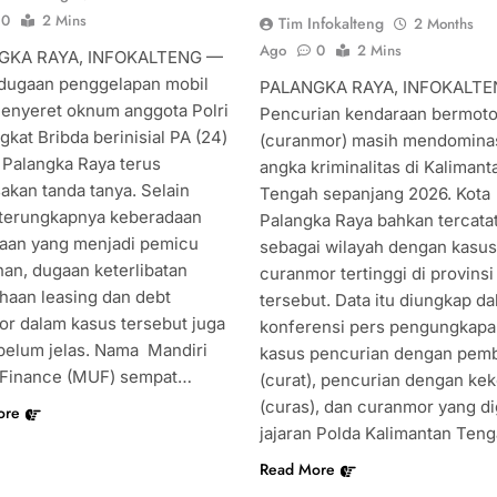
0
2 Mins
Tim Infokalteng
2 Months
Ago
0
2 Mins
GKA RAYA, INFOKALTENG —
dugaan penggelapan mobil
PALANGKA RAYA, INFOKALTE
enyeret oknum anggota Polri
Pencurian kendaraan bermoto
kat Bribda berinisial PA (24)
(curanmor) masih mendomina
a Palangka Raya terus
angka kriminalitas di Kalimant
akan tanda tanya. Selain
Tengah sepanjang 2026. Kota
terungkapnya keberadaan
Palangka Raya bahkan tercata
aan yang menjadi pemicu
sebagai wilayah dengan kasus
han, dugaan keterlibatan
curanmor tertinggi di provinsi
haan leasing dan debt
tersebut. Data itu diungkap d
tor dalam kasus tersebut juga
konferensi pers pengungkap
belum jelas. Nama Mandiri
kasus pencurian dengan pem
Finance (MUF) sempat…
(curat), pencurian dengan ke
(curas), dan curanmor yang di
ore
jajaran Polda Kalimantan Ten
Read More