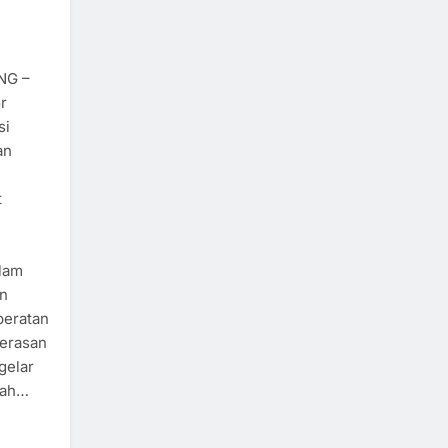
NG –
r
si
an
t
alam
an
beratan
kerasan
gelar
gah…