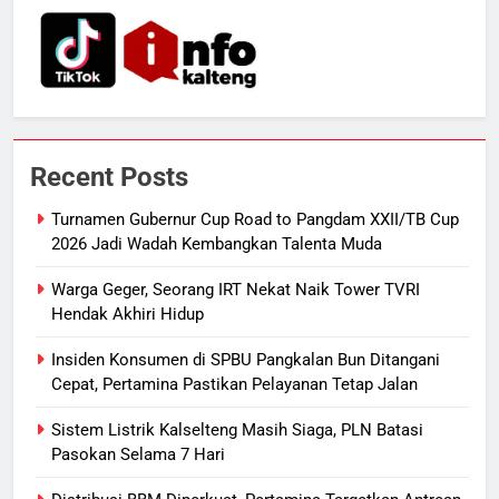
Kotim Resmi Jadi Tersangka
Dugaan Korupsi Dana Hibah
HUKUM DAN KRIMINAL
Pilkada Rp40 Miliar
7
Presiden Prabowo Minta Bahlil
Segera Tuntaskan Pemadaman
Recent Posts
Listrik di Kalsel-Teng
NUSANTARA
Turnamen Gubernur Cup Road to Pangdam XXII/TB Cup
2026 Jadi Wadah Kembangkan Talenta Muda
8
Sudarsono: Keberhasilan APBD
Warga Geger, Seorang IRT Nekat Naik Tower TVRI
Bukan Sekadar Hemat Anggaran
Hendak Akhiri Hidup
DPRD KALTENG
LEGISLATIF
Insiden Konsumen di SPBU Pangkalan Bun Ditangani
Cepat, Pertamina Pastikan Pelayanan Tetap Jalan
1
Turnamen Gubernur Cup Road to
Sistem Listrik Kalselteng Masih Siaga, PLN Batasi
Pasokan Selama 7 Hari
Pangdam XXII/TB Cup 2026 Jadi
Wadah Kembangkan Talenta Muda
SPORTS