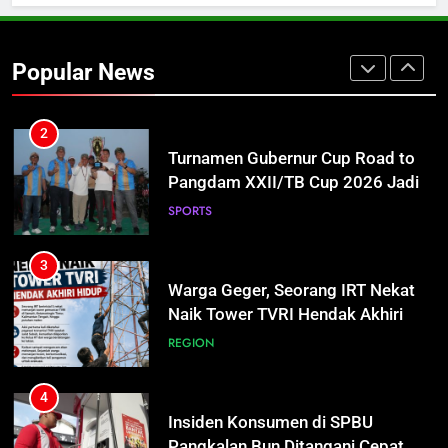
2
Turnamen Gubernur Cup Road to
Pangdam XXII/TB Cup 2026 Jadi
Popular News
Wadah Kembangkan Talenta Muda
SPORTS
3
Warga Geger, Seorang IRT Nekat
Naik Tower TVRI Hendak Akhiri
Hidup
REGION
4
Insiden Konsumen di SPBU
Pangkalan Bun Ditangani Cepat,
Pertamina Pastikan Pelayanan
ECONOMY
Tetap Jalan
5
Sistem Listrik Kalselteng Masih
Siaga, PLN Batasi Pasokan Selama