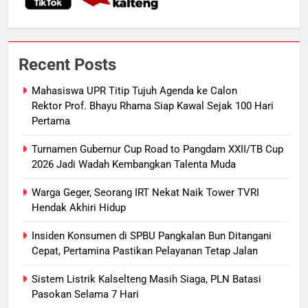
7
Ketua dan Empat Komisioner KPU
Recent Posts
Kotim Resmi Jadi Tersangka
Dugaan Korupsi Dana Hibah
HUKUM DAN KRIMINAL
Mahasiswa UPR Titip Tujuh Agenda ke Calon
Pilkada Rp40 Miliar
Rektor Prof. Bhayu Rhama Siap Kawal Sejak 100 Hari
Pertama
8
Presiden Prabowo Minta Bahlil
Turnamen Gubernur Cup Road to Pangdam XXII/TB Cup
Segera Tuntaskan Pemadaman
2026 Jadi Wadah Kembangkan Talenta Muda
Listrik di Kalsel-Teng
NUSANTARA
Warga Geger, Seorang IRT Nekat Naik Tower TVRI
Hendak Akhiri Hidup
1
Mahasiswa UPR Titip Tujuh
Insiden Konsumen di SPBU Pangkalan Bun Ditangani
Cepat, Pertamina Pastikan Pelayanan Tetap Jalan
Agenda ke Calon Rektor Prof.
Bhayu Rhama Siap Kawal Sejak
REGION
Sistem Listrik Kalselteng Masih Siaga, PLN Batasi
100 Hari Pertama
Pasokan Selama 7 Hari