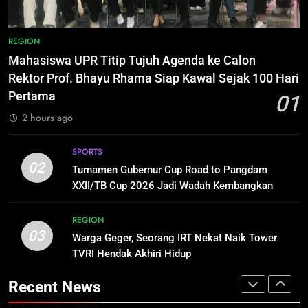
Dugaan Korupsi Dana Hibah
HUKUM DAN KRIMINAL
1
Pilkada Rp40 Miliar
Mahasiswa UPR Titip Tujuh
REGION
Agenda ke Calon Rektor Prof.
8
Mahasiswa UPR Titip Tujuh Agenda ke Calon
Bhayu Rhama Siap Kawal Sejak
REGION
Presiden Prabowo Minta Bahlil
Rektor Prof. Bhayu Rhama Siap Kawal Sejak 100 Hari
100 Hari Pertama
Segera Tuntaskan Pemadaman
Pertama
01
Listrik di Kalsel-Teng
NUSANTARA
2
2 hours ago
Turnamen Gubernur Cup Road to
Pangdam XXII/TB Cup 2026 Jadi
1
SPORTS
Wadah Kembangkan Talenta Muda
SPORTS
Mahasiswa UPR Titip Tujuh
02
Turnamen Gubernur Cup Road to Pangdam
Agenda ke Calon Rektor Prof.
XXII/TB Cup 2026 Jadi Wadah Kembangkan
Bhayu Rhama Siap Kawal Sejak
REGION
Talenta Muda
3
100 Hari Pertama
Warga Geger, Seorang IRT Nekat
REGION
03
Naik Tower TVRI Hendak Akhiri
Warga Geger, Seorang IRT Nekat Naik Tower
2
Hidup
TVRI Hendak Akhiri Hidup
REGION
Turnamen Gubernur Cup Road to
Pangdam XXII/TB Cup 2026 Jadi
Recent News
Wadah Kembangkan Talenta Muda
SPORTS
4