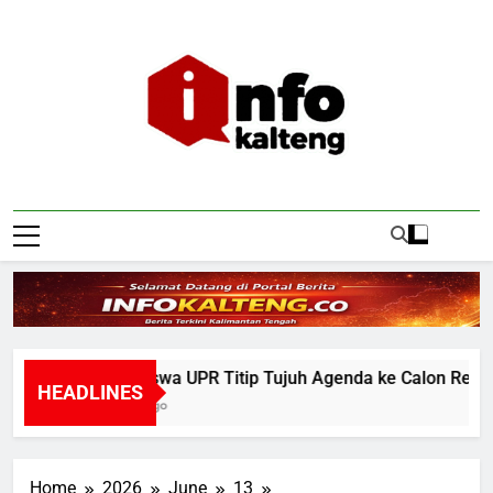
Skip
to
content
Infokalteng
Ruang Informasi Kalimantan Tengah
Mahasiswa UPR Titip Tujuh Agenda ke Calon Rektor P
HEADLINES
2 Hours Ago
Home
2026
June
13