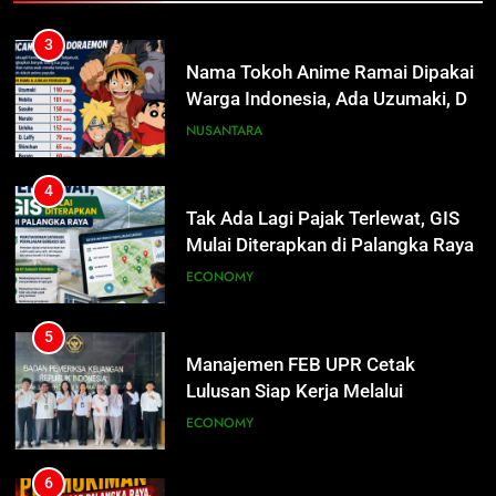
Tak Ada Lagi Pajak Terlewat, GIS
Mulai Diterapkan di Palangka Raya
3
ECONOMY
Nama Tokoh Anime Ramai Dipakai
Warga Indonesia, Ada Uzumaki, D.
Luffy, Shinchan, hingga Doraemon
NUSANTARA
5
Manajemen FEB UPR Cetak
Lulusan Siap Kerja Melalui
4
Program Magang Berdampak
ECONOMY
Tak Ada Lagi Pajak Terlewat, GIS
Mulai Diterapkan di Palangka Raya
ECONOMY
6
Kebakaran Hebat Ludeskan
Permukiman di Pasar Besar
5
Palangka Raya, Diduga Sengaja
HUKUM DAN KRIMINAL
Manajemen FEB UPR Cetak
Dibakar Penghuninya
Lulusan Siap Kerja Melalui
Program Magang Berdampak
ECONOMY
7
Mantan Wakil Wali Kota Keluhkan
Badut Jalanan, Sebut Mulai
6