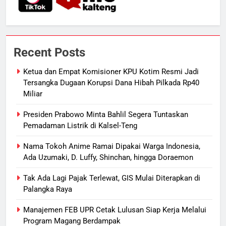
Palangka Raya, Diduga Sengaja
HUKUM DAN KRIMINAL
Dibakar Penghuninya
7
Mantan Wakil Wali Kota Keluhkan
Recent Posts
Badut Jalanan, Sebut Mulai
Meresahkan Pengendara
REGION
VIRAL
Ketua dan Empat Komisioner KPU Kotim Resmi Jadi
Tersangka Dugaan Korupsi Dana Hibah Pilkada Rp40
Miliar
8
Suara Bising Berujung Penindakan,
Presiden Prabowo Minta Bahlil Segera Tuntaskan
Polsek Rakumpit Amankan Motor
Pemadaman Listrik di Kalsel-Teng
Berknalpot Brong
HUKUM DAN KRIMINAL
Nama Tokoh Anime Ramai Dipakai Warga Indonesia,
Ada Uzumaki, D. Luffy, Shinchan, hingga Doraemon
1
Ketua dan Empat Komisioner KPU
Tak Ada Lagi Pajak Terlewat, GIS Mulai Diterapkan di
Palangka Raya
Kotim Resmi Jadi Tersangka
Dugaan Korupsi Dana Hibah
HUKUM DAN KRIMINAL
Manajemen FEB UPR Cetak Lulusan Siap Kerja Melalui
Pilkada Rp40 Miliar
Program Magang Berdampak