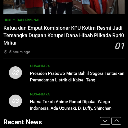
Badut Jalanan, Sebut Mulai
Meresahkan Pengendara
REGION
VIRAL
1
Ketua dan Empat Komisioner KPU
HUKUM DAN KRIMINAL
Kotim Resmi Jadi Tersangka
8
Ketua dan Empat Komisioner KPU Kotim Resmi Jadi
Dugaan Korupsi Dana Hibah
HUKUM DAN KRIMINAL
Suara Bising Berujung Penindakan,
Tersangka Dugaan Korupsi Dana Hibah Pilkada Rp40
Pilkada Rp40 Miliar
Polsek Rakumpit Amankan Motor
Miliar
01
Berknalpot Brong
HUKUM DAN KRIMINAL
2
5 hours ago
Presiden Prabowo Minta Bahlil
Segera Tuntaskan Pemadaman
1
NUSANTARA
Listrik di Kalsel-Teng
NUSANTARA
Ketua dan Empat Komisioner KPU
02
Presiden Prabowo Minta Bahlil Segera Tuntaskan
Kotim Resmi Jadi Tersangka
Pemadaman Listrik di Kalsel-Teng
Dugaan Korupsi Dana Hibah
HUKUM DAN KRIMINAL
3
Pilkada Rp40 Miliar
Nama Tokoh Anime Ramai Dipakai
NUSANTARA
03
Warga Indonesia, Ada Uzumaki, D.
Nama Tokoh Anime Ramai Dipakai Warga
2
Luffy, Shinchan, hingga Doraemon
Indonesia, Ada Uzumaki, D. Luffy, Shinchan,
NUSANTARA
Presiden Prabowo Minta Bahlil
hingga Doraemon
Segera Tuntaskan Pemadaman
Recent News
Listrik di Kalsel-Teng
NUSANTARA
4