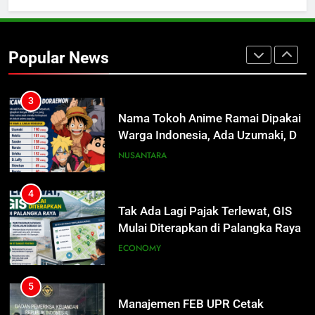
2
Presiden Prabowo Minta Bahlil
Segera Tuntaskan Pemadaman
Popular News
Listrik di Kalsel-Teng
NUSANTARA
3
Nama Tokoh Anime Ramai Dipakai
Warga Indonesia, Ada Uzumaki, D.
Luffy, Shinchan, hingga Doraemon
NUSANTARA
4
Tak Ada Lagi Pajak Terlewat, GIS
Mulai Diterapkan di Palangka Raya
ECONOMY
5
Manajemen FEB UPR Cetak