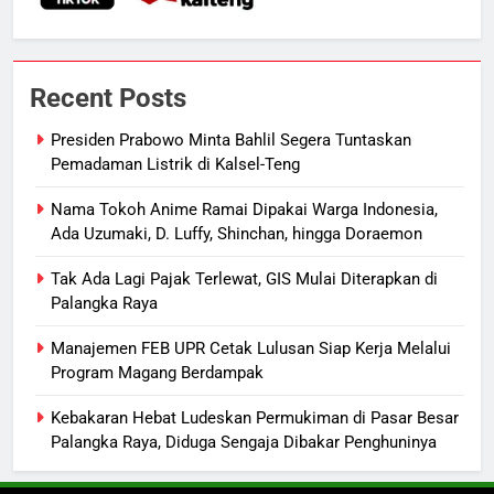
7
Suara Bising Berujung Penindakan,
Polsek Rakumpit Amankan Motor
Recent Posts
Berknalpot Brong
HUKUM DAN KRIMINAL
Presiden Prabowo Minta Bahlil Segera Tuntaskan
Pemadaman Listrik di Kalsel-Teng
8
Harga Pertalite Subsidi Eceran di
Nama Tokoh Anime Ramai Dipakai Warga Indonesia,
Lamandau Masih Tembus Rp15
Ada Uzumaki, D. Luffy, Shinchan, hingga Doraemon
Ribu per Liter
REGION
Tak Ada Lagi Pajak Terlewat, GIS Mulai Diterapkan di
Palangka Raya
1
Presiden Prabowo Minta Bahlil
Manajemen FEB UPR Cetak Lulusan Siap Kerja Melalui
Program Magang Berdampak
Segera Tuntaskan Pemadaman
Listrik di Kalsel-Teng
NUSANTARA
Kebakaran Hebat Ludeskan Permukiman di Pasar Besar
Palangka Raya, Diduga Sengaja Dibakar Penghuninya
2
Nama Tokoh Anime Ramai Dipakai