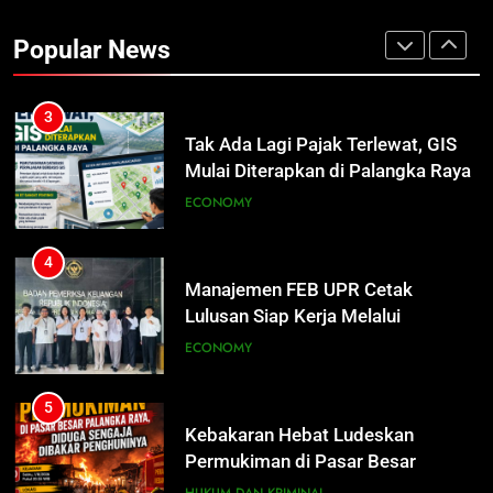
Warga Indonesia, Ada Uzumaki, D.
Popular News
Luffy, Shinchan, hingga Doraemon
NUSANTARA
3
Tak Ada Lagi Pajak Terlewat, GIS
Mulai Diterapkan di Palangka Raya
ECONOMY
4
Manajemen FEB UPR Cetak
Lulusan Siap Kerja Melalui
Program Magang Berdampak
ECONOMY
5
Kebakaran Hebat Ludeskan
Permukiman di Pasar Besar
Palangka Raya, Diduga Sengaja