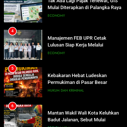
Tak Ada Lagi Pajak Terlewat, GIS
Program Magang Berdampak
Mulai Diterapkan di Palangka Raya
ECONOMY
ECONOMY
5
Kebakaran Hebat Ludeskan
4
Permukiman di Pasar Besar
Manajemen FEB UPR Cetak
Palangka Raya, Diduga Sengaja
Lulusan Siap Kerja Melalui
HUKUM DAN KRIMINAL
Dibakar Penghuninya
Program Magang Berdampak
ECONOMY
6
Mantan Wakil Wali Kota Keluhkan
5
Badut Jalanan, Sebut Mulai
Kebakaran Hebat Ludeskan
Meresahkan Pengendara
Permukiman di Pasar Besar
REGION
VIRAL
Palangka Raya, Diduga Sengaja
HUKUM DAN KRIMINAL
Dibakar Penghuninya
7
Suara Bising Berujung Penindakan,
6
Polsek Rakumpit Amankan Motor
Mantan Wakil Wali Kota Keluhkan
Berknalpot Brong
Badut Jalanan, Sebut Mulai
HUKUM DAN KRIMINAL
Meresahkan Pengendara