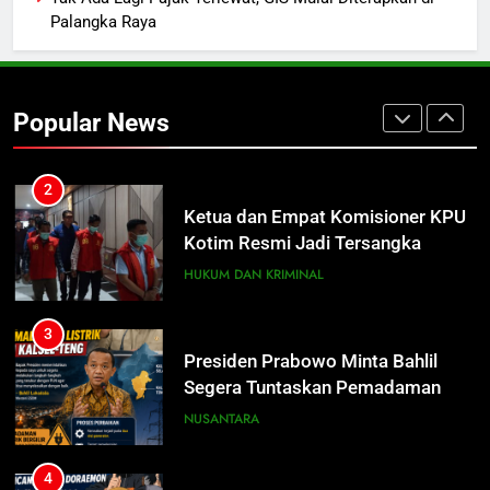
Palangka Raya
2
Ketua dan Empat Komisioner KPU
Kotim Resmi Jadi Tersangka
Popular News
Dugaan Korupsi Dana Hibah
HUKUM DAN KRIMINAL
Pilkada Rp40 Miliar
3
Presiden Prabowo Minta Bahlil
Segera Tuntaskan Pemadaman
Listrik di Kalsel-Teng
NUSANTARA
4
Nama Tokoh Anime Ramai Dipakai
Warga Indonesia, Ada Uzumaki, D.
Luffy, Shinchan, hingga Doraemon
NUSANTARA
5