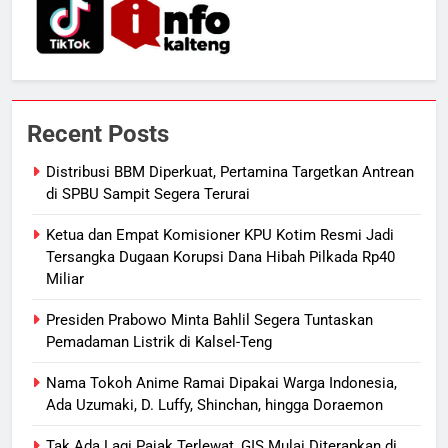
Lulusan Siap Kerja Melalui
Program Magang Berdampak
ECONOMY
7
Kebakaran Hebat Ludeskan
Recent Posts
Permukiman di Pasar Besar
Palangka Raya, Diduga Sengaja
HUKUM DAN KRIMINAL
Distribusi BBM Diperkuat, Pertamina Targetkan Antrean
Dibakar Penghuninya
di SPBU Sampit Segera Terurai
8
Ketua dan Empat Komisioner KPU Kotim Resmi Jadi
Mantan Wakil Wali Kota Keluhkan
Tersangka Dugaan Korupsi Dana Hibah Pilkada Rp40
Badut Jalanan, Sebut Mulai
Miliar
Meresahkan Pengendara
REGION
VIRAL
Presiden Prabowo Minta Bahlil Segera Tuntaskan
Pemadaman Listrik di Kalsel-Teng
1
Distribusi BBM Diperkuat,
Nama Tokoh Anime Ramai Dipakai Warga Indonesia,
Ada Uzumaki, D. Luffy, Shinchan, hingga Doraemon
Pertamina Targetkan Antrean di
SPBU Sampit Segera Terurai
ECONOMY
Tak Ada Lagi Pajak Terlewat, GIS Mulai Diterapkan di