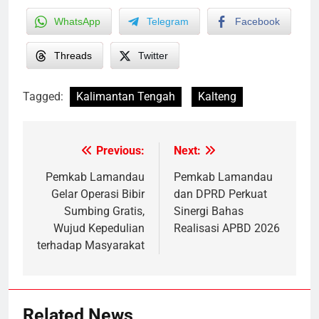
WhatsApp
Telegram
Facebook
Threads
Twitter
Tagged:
Kalimantan Tengah
Kalteng
Previous:
Next:
Post
navigation
Pemkab Lamandau
Pemkab Lamandau
Gelar Operasi Bibir
dan DPRD Perkuat
Sumbing Gratis,
Sinergi Bahas
Wujud Kepedulian
Realisasi APBD 2026
terhadap Masyarakat
Related News