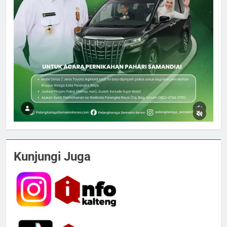
5
Tak Ada Lagi Pajak Terlewat, GIS
Kunjungi Juga
Mulai Diterapkan di Palangka Raya
ECONOMY
6
Manajemen FEB UPR Cetak