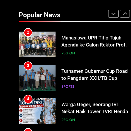
Mahasiswa UPR Titip Tujuh
Agenda ke Calon Rektor Prof.
Popular News
Bhayu Rhama Siap Kawal Sejak
REGION
100 Hari Pertama
3
Turnamen Gubernur Cup Road
to Pangdam XXII/TB Cup
2026 Jadi Wadah Kembangkan
SPORTS
Talenta Muda
4
Warga Geger, Seorang IRT
Nekat Naik Tower TVRI Hendak
Akhiri Hidup
REGION
5
Insiden Konsumen di SPBU
Pangkalan Bun Ditangani Cepat
Pertamina Pastikan Pelayanan
ECONOMY
Tetap Jalan