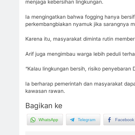
menjaga kebersihan lingkungan.
Ia mengingatkan bahwa fogging hanya bersi
perkembangbiakan nyamuk jika sarangnya m
Karena itu, masyarakat diminta rutin membe
Arif juga mengimbau warga lebih peduli ter
“Kalau lingkungan bersih, risiko penyebaran 
Ia berharap pemerintah dan masyarakat dapa
kawasan rawan.
5
Insiden Konsumen di SPBU
Bagikan ke
Pangkalan Bun Ditangani Cepat
Pertamina Pastikan Pelayanan
ECONOMY
WhatsApp
Telegram
Facebook
Tetap Jalan
6