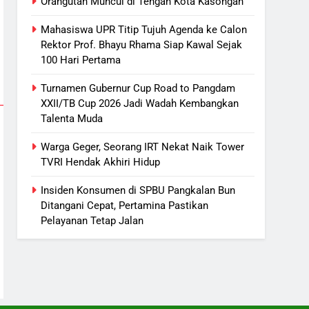
Orangutan Muncul di Tengah Kota Kasongan
Sistem Listrik Kalselteng Masih
Siaga, PLN Batasi Pasokan
Mahasiswa UPR Titip Tujuh Agenda ke Calon
Selama 7 Hari
ECONOMY
Rektor Prof. Bhayu Rhama Siap Kawal Sejak
100 Hari Pertama
7
Distribusi BBM Diperkuat,
Turnamen Gubernur Cup Road to Pangdam
Pertamina Targetkan Antrean di
XXII/TB Cup 2026 Jadi Wadah Kembangkan
SPBU Sampit Segera Terurai
Talenta Muda
ECONOMY
Warga Geger, Seorang IRT Nekat Naik Tower
8
Ketua dan Empat Komisioner
TVRI Hendak Akhiri Hidup
KPU Kotim Resmi Jadi
Insiden Konsumen di SPBU Pangkalan Bun
Tersangka Dugaan Korupsi
HUKUM DAN KRIMINAL
Ditangani Cepat, Pertamina Pastikan
Dana Hibah Pilkada Rp40 Miliar
Pelayanan Tetap Jalan
1
Orangutan Muncul di Tengah
Kota Kasongan
REGION
2