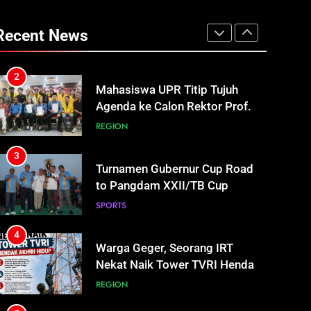
Mahasiswa UPR Titip Tujuh
Agenda ke Calon Rektor Prof.
Recent News
Bhayu Rhama Siap Kawal Sejak
REGION
100 Hari Pertama
3
Turnamen Gubernur Cup Road
to Pangdam XXII/TB Cup
2026 Jadi Wadah Kembangkan
SPORTS
Talenta Muda
4
Warga Geger, Seorang IRT
Nekat Naik Tower TVRI Hendak
Akhiri Hidup
REGION
5
Insiden Konsumen di SPBU
Pangkalan Bun Ditangani Cepat,
Pertamina Pastikan Pelayanan
ECONOMY
Tetap Jalan