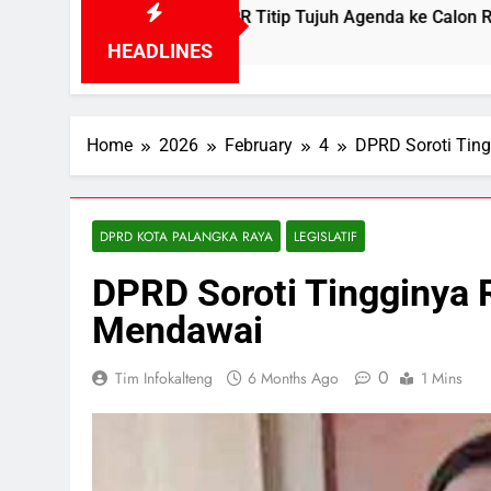
iswa UPR Titip Tujuh Agenda ke Calon Rektor Prof. Bhayu Rh
rs Ago
HEADLINES
Home
2026
February
4
DPRD Soroti Tin
DPRD KOTA PALANGKA RAYA
LEGISLATIF
DPRD Soroti Tingginya 
Mendawai
0
Tim Infokalteng
6 Months Ago
1 Mins