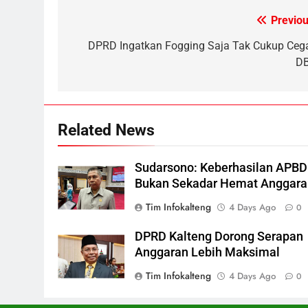
Sistem Listrik Kalselteng Masi
Previou
Post
Siaga, PLN Batasi Pasokan
Selama 7 Hari
ECONOMY
navigation
DPRD Ingatkan Fogging Saja Tak Cukup Ceg
D
7
Distribusi BBM Diperkuat,
Pertamina Targetkan Antrean d
SPBU Sampit Segera Terurai
ECONOMY
Related News
8
Ketua dan Empat Komisioner
Sudarsono: Keberhasilan APBD
KPU Kotim Resmi Jadi
Bukan Sekadar Hemat Anggara
Tersangka Dugaan Korupsi
HUKUM DAN KRIMINAL
Tim Infokalteng
4 Days Ago
0
Dana Hibah Pilkada Rp40 Miliar
1
DPRD Kalteng Dorong Serapan
Orangutan Muncul di Tengah
Anggaran Lebih Maksimal
Kota Kasongan
Tim Infokalteng
4 Days Ago
REGION
0
2