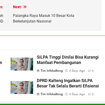
h
s:
Next:
ah
Palangka Raya Masuk 10 Besar Kota
BD
Berkelanjutan Nasional
i
SiLPA Tinggi Dinilai Bisa Kurangi
n
Manfaat Pembangunan
Tim Infokalteng
4 Days Ago
0
DPRD Kalteng Ingatkan SiLPA
Besar Tak Selalu Berarti Efisiensi
Tim Infokalteng
4 Days Ago
0