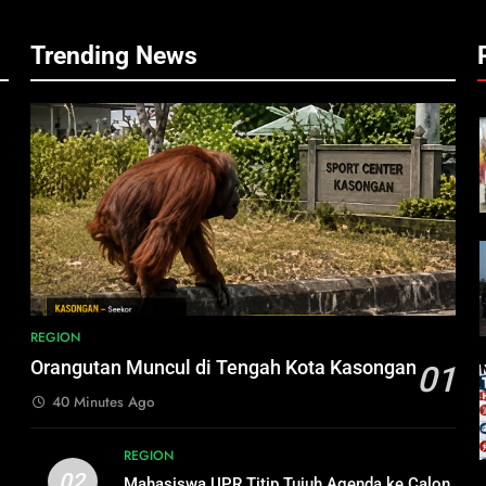
Trending News
REGION
Orangutan Muncul di Tengah Kota Kasongan
01
40 Minutes Ago
,
REGION
02
Mahasiswa UPR Titip Tujuh Agenda ke Calon