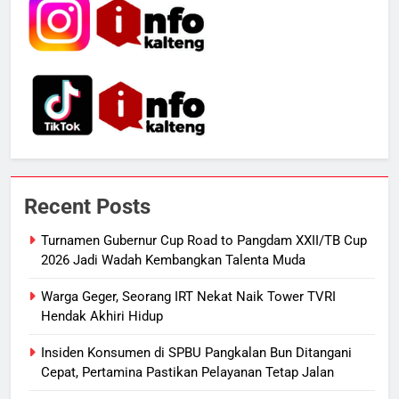
6
Ketua dan Empat Komisioner KPU
Kotim Resmi Jadi Tersangka
Dugaan Korupsi Dana Hibah
HUKUM DAN KRIMINAL
Pilkada Rp40 Miliar
7
Presiden Prabowo Minta Bahlil
Recent Posts
Segera Tuntaskan Pemadaman
Listrik di Kalsel-Teng
NUSANTARA
Turnamen Gubernur Cup Road to Pangdam XXII/TB Cup
2026 Jadi Wadah Kembangkan Talenta Muda
8
Warga Geger, Seorang IRT Nekat Naik Tower TVRI
Sudarsono: Keberhasilan APBD
Hendak Akhiri Hidup
Bukan Sekadar Hemat Anggaran
DPRD KALTENG
LEGISLATIF
Insiden Konsumen di SPBU Pangkalan Bun Ditangani
Cepat, Pertamina Pastikan Pelayanan Tetap Jalan
1