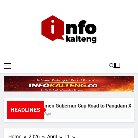
Skip
to
content
Infokalteng
Ruang Informasi Kalimantan Tengah
Turnamen Gubernur Cup Road to Pangdam XXII/TB
HEADLINES
1 Hour Ago
Home
2026
April
11