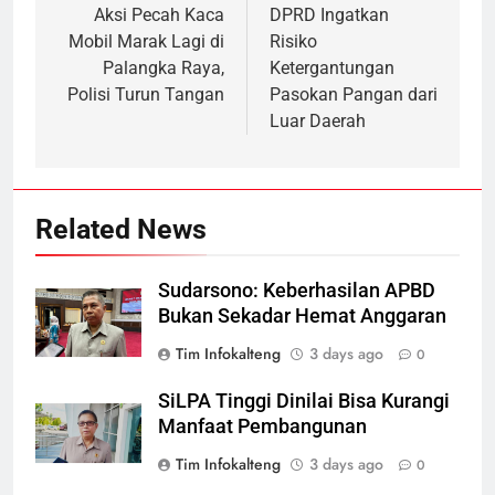
navigation
Aksi Pecah Kaca
DPRD Ingatkan
Mobil Marak Lagi di
Risiko
Palangka Raya,
Ketergantungan
Polisi Turun Tangan
Pasokan Pangan dari
Luar Daerah
Related News
Sudarsono: Keberhasilan APBD
Bukan Sekadar Hemat Anggaran
Tim Infokalteng
3 days ago
0
SiLPA Tinggi Dinilai Bisa Kurangi
Manfaat Pembangunan
Tim Infokalteng
3 days ago
0