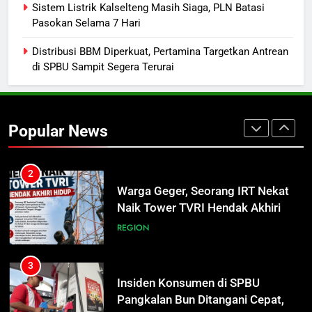
Sistem Listrik Kalselteng Masih Siaga, PLN Batasi
Turnamen Gubernur Cup Road to
Pasokan Selama 7 Hari
Pangdam XXII/TB Cup 2026 Jadi
Wadah Kembangkan Talenta Muda
SPORTS
Distribusi BBM Diperkuat, Pertamina Targetkan Antrean
di SPBU Sampit Segera Terurai
2
Warga Geger, Seorang IRT Nekat
Naik Tower TVRI Hendak Akhiri
Popular News
Hidup
REGION
3
Insiden Konsumen di SPBU
Pangkalan Bun Ditangani Cepat,
Pertamina Pastikan Pelayanan
ECONOMY
Tetap Jalan
4
Sistem Listrik Kalselteng Masih
Siaga, PLN Batasi Pasokan Selama