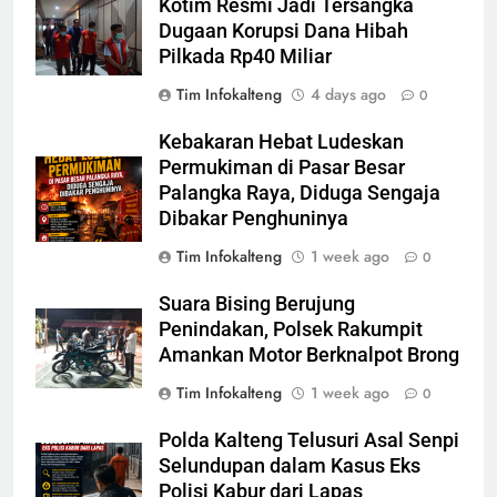
Kotim Resmi Jadi Tersangka
Dugaan Korupsi Dana Hibah
Pilkada Rp40 Miliar
Tim Infokalteng
4 days ago
0
Kebakaran Hebat Ludeskan
Permukiman di Pasar Besar
Palangka Raya, Diduga Sengaja
Dibakar Penghuninya
Tim Infokalteng
1 week ago
0
Suara Bising Berujung
Penindakan, Polsek Rakumpit
Amankan Motor Berknalpot Brong
Tim Infokalteng
1 week ago
0
Polda Kalteng Telusuri Asal Senpi
Selundupan dalam Kasus Eks
Polisi Kabur dari Lapas