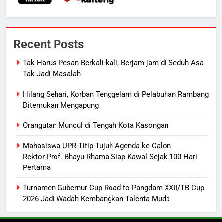
7
Insiden Konsumen di SPBU
Pangkalan Bun Ditangani Cepat,
Recent Posts
Pertamina Pastikan Pelayanan
ECONOMY
Tetap Jalan
Tak Harus Pesan Berkali-kali, Berjam-jam di Seduh Asa
Tak Jadi Masalah
8
Sistem Listrik Kalselteng Masih
Hilang Sehari, Korban Tenggelam di Pelabuhan Rambang
Siaga, PLN Batasi Pasokan Selama
Ditemukan Mengapung
7 Hari
ECONOMY
Orangutan Muncul di Tengah Kota Kasongan
1
Mahasiswa UPR Titip Tujuh Agenda ke Calon
Tak Harus Pesan Berkali-kali,
Rektor Prof. Bhayu Rhama Siap Kawal Sejak 100 Hari
Pertama
Berjam-jam di Seduh Asa Tak Jadi
Masalah
ECONOMY
Turnamen Gubernur Cup Road to Pangdam XXII/TB Cup
2026 Jadi Wadah Kembangkan Talenta Muda
2
Hilang Sehari, Korban Tenggelam