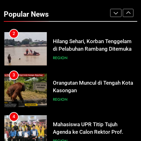
di Pelabuhan Rambang Ditemukan
Popular News
Mengapung
REGION
3
Orangutan Muncul di Tengah Kota
Kasongan
REGION
4
Mahasiswa UPR Titip Tujuh
Agenda ke Calon Rektor Prof.
Bhayu Rhama Siap Kawal Sejak
REGION
100 Hari Pertama
5
Turnamen Gubernur Cup Road to
Pangdam XXII/TB Cup 2026 Jadi
Wadah Kembangkan Talenta Muda