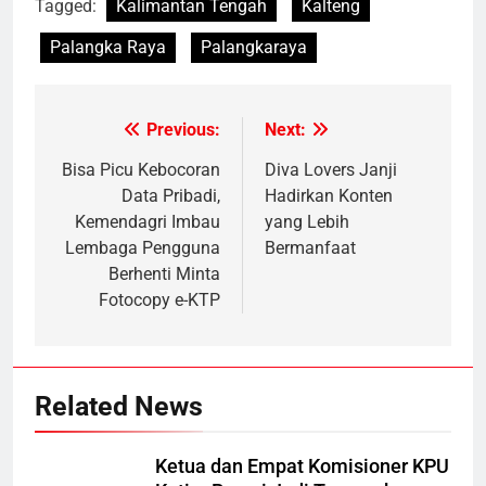
Tagged:
Kalimantan Tengah
Kalteng
Palangka Raya
Palangkaraya
Previous:
Next:
Post
navigation
Bisa Picu Kebocoran
Diva Lovers Janji
Data Pribadi,
Hadirkan Konten
Kemendagri Imbau
yang Lebih
Lembaga Pengguna
Bermanfaat
Berhenti Minta
Fotocopy e-KTP
Related News
Ketua dan Empat Komisioner KPU