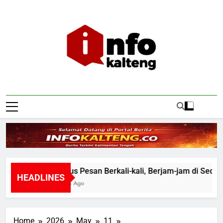
Skip
to
content
Infokalteng
Ruang Informasi Kalimantan Tengah
Tak Harus Pesan Berkali-kali, Berjam-jam di Seduh As
HEADLINES
34 Minutes Ago
Home
2026
May
11