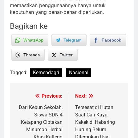
memastikan penggunaannya hanya untuk
kebutuhan yang benar-benar diperlukan.
Bagikan ke
WhatsApp
Telegram
Facebook
Threads
Twitter
Tagged:
Kemendagri
Nasional
Previous:
Next:
Post
navigation
Dari Kebun Sekolah,
Tersesat di Hutan
Siswa SDN 4
Saat Cari Kayu,
Ketapang Ciptakan
Kakek di Habaring
Minuman Herbal
Hurung Belum
Khas Kalteng
Ditemukan Usai