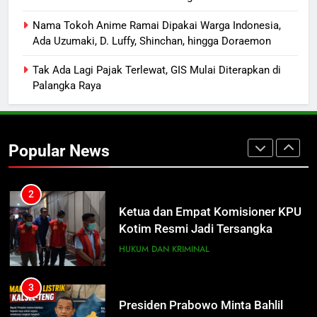
1
Distribusi BBM Diperkuat,
Nama Tokoh Anime Ramai Dipakai Warga Indonesia,
Ada Uzumaki, D. Luffy, Shinchan, hingga Doraemon
Pertamina Targetkan Antrean di
SPBU Sampit Segera Terurai
ECONOMY
Tak Ada Lagi Pajak Terlewat, GIS Mulai Diterapkan di
Palangka Raya
2
Ketua dan Empat Komisioner KPU
Kotim Resmi Jadi Tersangka
Popular News
Dugaan Korupsi Dana Hibah
HUKUM DAN KRIMINAL
Pilkada Rp40 Miliar
3
Presiden Prabowo Minta Bahlil
Segera Tuntaskan Pemadaman
Listrik di Kalsel-Teng
NUSANTARA
4
Nama Tokoh Anime Ramai Dipakai