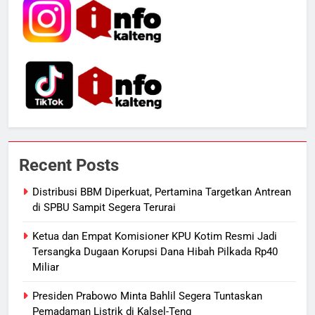
ECONOMY
6
Manajemen FEB UPR Cetak
Lulusan Siap Kerja Melalui
Program Magang Berdampak
ECONOMY
7
Kebakaran Hebat Ludeskan
Recent Posts
Permukiman di Pasar Besar
Palangka Raya, Diduga Sengaja
HUKUM DAN KRIMINAL
Distribusi BBM Diperkuat, Pertamina Targetkan Antrean
Dibakar Penghuninya
di SPBU Sampit Segera Terurai
8
Ketua dan Empat Komisioner KPU Kotim Resmi Jadi
Mantan Wakil Wali Kota Keluhkan
Tersangka Dugaan Korupsi Dana Hibah Pilkada Rp40
Badut Jalanan, Sebut Mulai
Miliar
Meresahkan Pengendara
REGION
VIRAL
Presiden Prabowo Minta Bahlil Segera Tuntaskan
Pemadaman Listrik di Kalsel-Teng