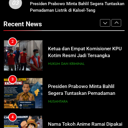
03
Presiden Prabowo Minta Bahlil
Presiden Prabowo Minta Bahlil Segera Tuntaskan
2
Segera Tuntaskan Pemadaman
Pemadaman Listrik di Kalsel-Teng
Ketua dan Empat Komisioner KPU
Listrik di Kalsel-Teng
Kotim Resmi Jadi Tersangka
NUSANTARA
Recent News
Dugaan Korupsi Dana Hibah
HUKUM DAN KRIMINAL
Pilkada Rp40 Miliar
4
Nama Tokoh Anime Ramai Dipakai
3
Warga Indonesia, Ada Uzumaki, D.
Presiden Prabowo Minta Bahlil
Luffy, Shinchan, hingga Doraemon
Segera Tuntaskan Pemadaman
NUSANTARA
Listrik di Kalsel-Teng
NUSANTARA
5
Tak Ada Lagi Pajak Terlewat, GIS
4
Mulai Diterapkan di Palangka Raya
Nama Tokoh Anime Ramai Dipakai
Warga Indonesia, Ada Uzumaki, D.
ECONOMY
Luffy, Shinchan, hingga Doraemon
NUSANTARA
6
Manajemen FEB UPR Cetak
5
Lulusan Siap Kerja Melalui
Tak Ada Lagi Pajak Terlewat, GIS