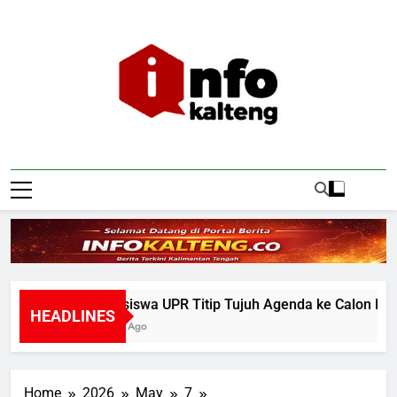
Skip
to
content
Infokalteng
Ruang Informasi Kalimantan Tengah
Mahasiswa UPR Titip Tujuh Agenda ke Calon Rektor 
HEADLINES
5 Hours Ago
Home
2026
May
7