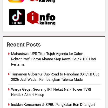
6
Distribusi BBM Diperkuat,
Pertamina Targetkan Antrean di
SPBU Sampit Segera Terurai
ECONOMY
7
Ketua dan Empat Komisioner KPU
Recent Posts
Kotim Resmi Jadi Tersangka
Dugaan Korupsi Dana Hibah
HUKUM DAN KRIMINAL
Mahasiswa UPR Titip Tujuh Agenda ke Calon
Pilkada Rp40 Miliar
Rektor Prof. Bhayu Rhama Siap Kawal Sejak 100 Hari
Pertama
8
Presiden Prabowo Minta Bahlil
Turnamen Gubernur Cup Road to Pangdam XXII/TB Cup
Segera Tuntaskan Pemadaman
2026 Jadi Wadah Kembangkan Talenta Muda
Listrik di Kalsel-Teng
NUSANTARA
Warga Geger, Seorang IRT Nekat Naik Tower TVRI
Hendak Akhiri Hidup
1
Mahasiswa UPR Titip Tujuh
Insiden Konsumen di SPBU Pangkalan Bun Ditangani