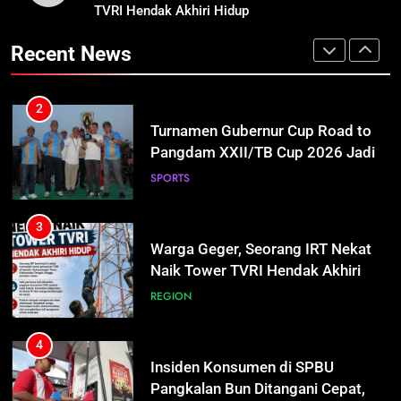
Hidup
TVRI Hendak Akhiri Hidup
REGION
Turnamen Gubernur Cup Road to
Pangdam XXII/TB Cup 2026 Jadi
Recent News
Wadah Kembangkan Talenta Muda
SPORTS
4
Insiden Konsumen di SPBU
Pangkalan Bun Ditangani Cepat,
3
Pertamina Pastikan Pelayanan
ECONOMY
Warga Geger, Seorang IRT Nekat
Tetap Jalan
Naik Tower TVRI Hendak Akhiri
Hidup
REGION
5
Sistem Listrik Kalselteng Masih
Siaga, PLN Batasi Pasokan Selama
4
7 Hari
ECONOMY
Insiden Konsumen di SPBU
Pangkalan Bun Ditangani Cepat,
Pertamina Pastikan Pelayanan
ECONOMY
6
Tetap Jalan
Distribusi BBM Diperkuat,
Pertamina Targetkan Antrean di
5
SPBU Sampit Segera Terurai
ECONOMY
Sistem Listrik Kalselteng Masih
Siaga, PLN Batasi Pasokan Selama