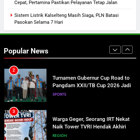
Cepat, Pertamina Pastikan Pelayanan Tetap Jalan
Agenda ke Calon Rektor Prof.
Bhayu Rhama Siap Kawal Sejak
REGION
Sistem Listrik Kalselteng Masih Siaga, PLN Batasi
100 Hari Pertama
Pasokan Selama 7 Hari
2
Turnamen Gubernur Cup Road to
Pangdam XXII/TB Cup 2026 Jadi
Popular News
Wadah Kembangkan Talenta Muda
SPORTS
3
Warga Geger, Seorang IRT Nekat
Naik Tower TVRI Hendak Akhiri
Hidup
REGION
4
Insiden Konsumen di SPBU
Pangkalan Bun Ditangani Cepat,
Pertamina Pastikan Pelayanan
ECONOMY