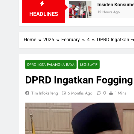
iri Hidup
Insiden Konsumen di SPBU Pangkala
12 Hours Ago
HEADLINES
Home
2026
February
4
DPRD Ingatkan F
DPRD KOTA PALANGKA RAYA
LEGISLATIF
DPRD Ingatkan Fogging
0
Tim Infokalteng
6 Months Ago
1 Mins