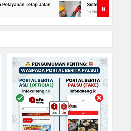
Jalan
Sistem Listrik Kalselteng Masih Siaga,
14 Hours Ago