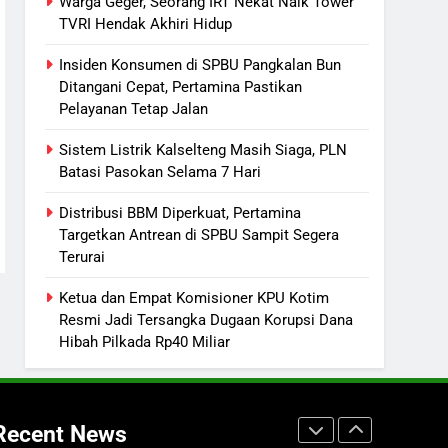
Warga Geger, Seorang IRT Nekat Naik Tower
TVRI Hendak Akhiri Hidup
7
Nama Tokoh Anime Ramai
Insiden Konsumen di SPBU Pangkalan Bun
Dipakai Warga Indonesia, Ada
Ditangani Cepat, Pertamina Pastikan
Uzumaki, D. Luffy, Shinchan,
NUSANTARA
Pelayanan Tetap Jalan
hingga Doraemon
Sistem Listrik Kalselteng Masih Siaga, PLN
8
Tak Ada Lagi Pajak Terlewat,
Batasi Pasokan Selama 7 Hari
GIS Mulai Diterapkan di
Distribusi BBM Diperkuat, Pertamina
Palangka Raya
ECONOMY
Targetkan Antrean di SPBU Sampit Segera
Terurai
1
Warga Geger, Seorang IRT
Ketua dan Empat Komisioner KPU Kotim
Nekat Naik Tower TVRI Hendak
Resmi Jadi Tersangka Dugaan Korupsi Dana
Akhiri Hidup
REGION
Hibah Pilkada Rp40 Miliar
2
Insiden Konsumen di SPBU
Pangkalan Bun Ditangani Cepat,
Recent News
Pertamina Pastikan Pelayanan