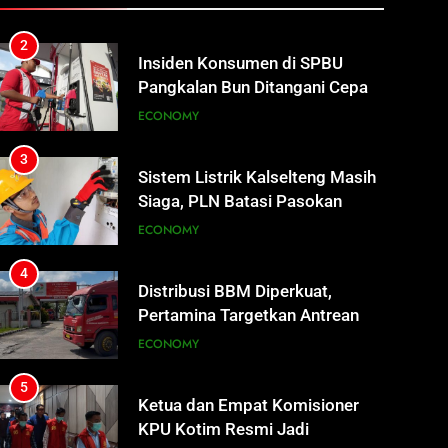
ECONOMY
Tetap Jalan
3
Sistem Listrik Kalselteng Masih
Siaga, PLN Batasi Pasokan
Selama 7 Hari
ECONOMY
4
Distribusi BBM Diperkuat,
Pertamina Targetkan Antrean di
SPBU Sampit Segera Terurai
ECONOMY
5
Ketua dan Empat Komisioner
KPU Kotim Resmi Jadi
Tersangka Dugaan Korupsi
HUKUM DAN KRIMINAL
Dana Hibah Pilkada Rp40 Miliar
6
Presiden Prabowo Minta Bahlil
Segera Tuntaskan Pemadaman