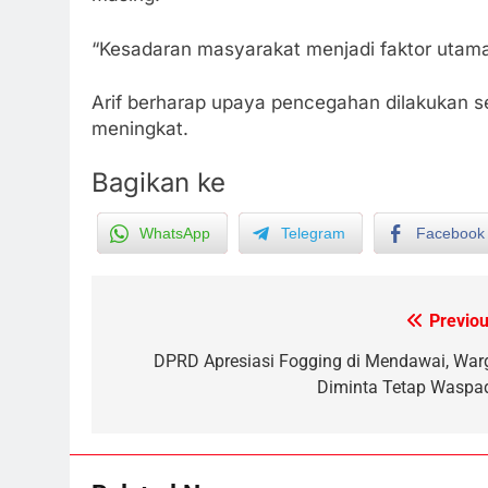
“Kesadaran masyarakat menjadi faktor utam
Arif berharap upaya pencegahan dilakukan s
meningkat.
Bagikan ke
WhatsApp
Telegram
Facebook
5
Ketua dan Empat Komisioner
Previou
Post
KPU Kotim Resmi Jadi
Tersangka Dugaan Korupsi
HUKUM DAN KRIMINAL
navigation
DPRD Apresiasi Fogging di Mendawai, War
Dana Hibah Pilkada Rp40 Miliar
Diminta Tetap Waspa
6
Presiden Prabowo Minta Bahlil
Segera Tuntaskan Pemadaman
Listrik di Kalsel-Teng
NUSANTARA