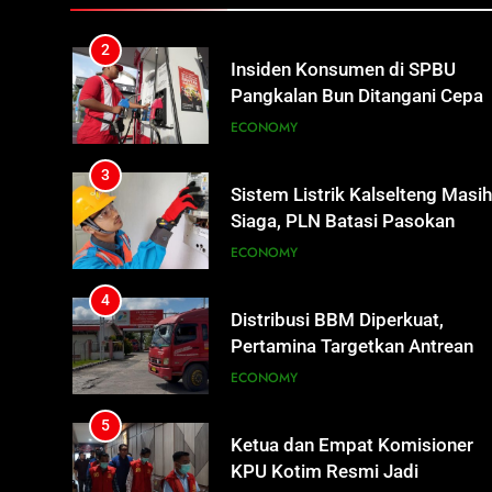
ECONOMY
Tetap Jalan
3
Sistem Listrik Kalselteng Masi
Siaga, PLN Batasi Pasokan
Selama 7 Hari
ECONOMY
4
Distribusi BBM Diperkuat,
Pertamina Targetkan Antrean d
SPBU Sampit Segera Terurai
ECONOMY
5
Ketua dan Empat Komisioner
KPU Kotim Resmi Jadi
Tersangka Dugaan Korupsi
HUKUM DAN KRIMINAL
Dana Hibah Pilkada Rp40 Miliar
6
Presiden Prabowo Minta Bahlil
Segera Tuntaskan Pemadaman