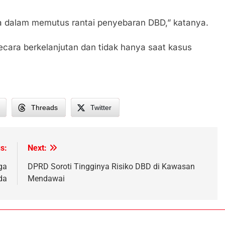
a dalam memutus rantai penyebaran DBD,” katanya.
ecara berkelanjutan dan tidak hanya saat kasus
Threads
Twitter
s:
Next:
ga
DPRD Soroti Tingginya Risiko DBD di Kawasan
da
Mendawai