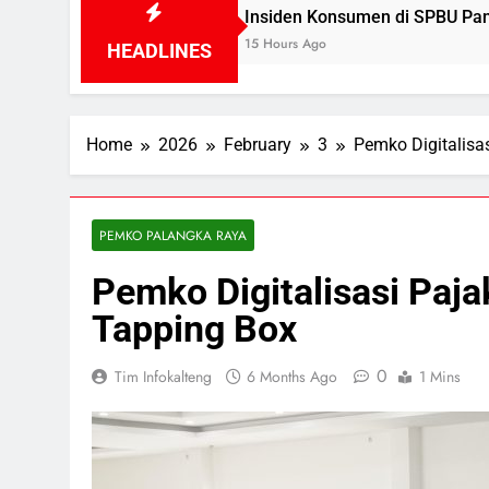
Insiden Konsumen di SPBU Pangkalan Bun Ditanga
15 Hours Ago
HEADLINES
Home
2026
February
3
Pemko Digitalis
PEMKO PALANGKA RAYA
Pemko Digitalisasi Paj
Tapping Box
0
Tim Infokalteng
6 Months Ago
1 Mins