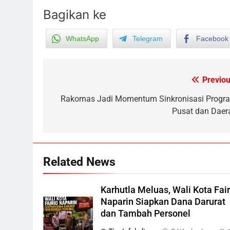
Bagikan ke
WhatsApp
Telegram
Facebook
Previou
Post
navigation
Rakornas Jadi Momentum Sinkronisasi Progr
Pusat dan Daer
5
Ketua dan Empat Komisioner
KPU Kotim Resmi Jadi
Related News
Tersangka Dugaan Korupsi
HUKUM DAN KRIMINAL
Dana Hibah Pilkada Rp40 Miliar
Karhutla Meluas, Wali Kota Fair
6
Presiden Prabowo Minta Bahlil
Naparin Siapkan Dana Darurat
Segera Tuntaskan Pemadaman
dan Tambah Personel
Listrik di Kalsel-Teng
NUSANTARA