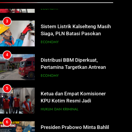
ECONOMY
Tetap Jalan
3
Sistem Listrik Kalselteng Masih
Siaga, PLN Batasi Pasokan
Selama 7 Hari
ECONOMY
4
Distribusi BBM Diperkuat,
Pertamina Targetkan Antrean di
SPBU Sampit Segera Terurai
ECONOMY
5
Ketua dan Empat Komisioner
KPU Kotim Resmi Jadi
Tersangka Dugaan Korupsi
HUKUM DAN KRIMINAL
Dana Hibah Pilkada Rp40 Miliar
6
Presiden Prabowo Minta Bahlil
Segera Tuntaskan Pemadaman