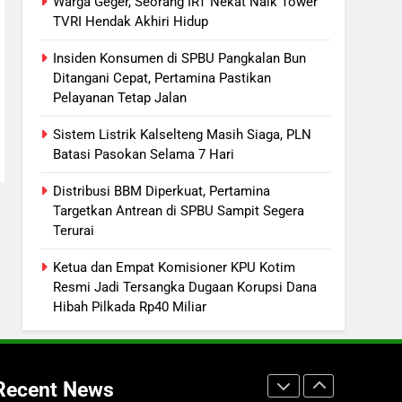
Warga Geger, Seorang IRT Nekat Naik Tower
TVRI Hendak Akhiri Hidup
7
Nama Tokoh Anime Ramai
Insiden Konsumen di SPBU Pangkalan Bun
Dipakai Warga Indonesia, Ada
Ditangani Cepat, Pertamina Pastikan
Uzumaki, D. Luffy, Shinchan,
NUSANTARA
Pelayanan Tetap Jalan
hingga Doraemon
Sistem Listrik Kalselteng Masih Siaga, PLN
8
Tak Ada Lagi Pajak Terlewat,
Batasi Pasokan Selama 7 Hari
GIS Mulai Diterapkan di
Distribusi BBM Diperkuat, Pertamina
Palangka Raya
ECONOMY
Targetkan Antrean di SPBU Sampit Segera
Terurai
1
Warga Geger, Seorang IRT
Ketua dan Empat Komisioner KPU Kotim
Nekat Naik Tower TVRI Hendak
Resmi Jadi Tersangka Dugaan Korupsi Dana
Akhiri Hidup
REGION
Hibah Pilkada Rp40 Miliar
2
Insiden Konsumen di SPBU
Pangkalan Bun Ditangani Cepat,
Recent News
Pertamina Pastikan Pelayanan