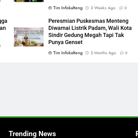
0
Tim Infokalteng
3 Weeks Ago
0
gga
Peresmian Puskesmas Menteng
ran
Diwarnai Listrik Padam, Wali Kota
Sindir Gedung Megah Tapi Tak
Punya Genset
0
Tim Infokalteng
2 Months Ago
0
,
Trending News