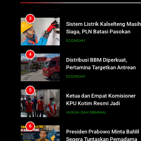
ECONOMY
Tetap Jalan
3
Sistem Listrik Kalselteng Masi
Siaga, PLN Batasi Pasokan
Selama 7 Hari
ECONOMY
4
Distribusi BBM Diperkuat,
Pertamina Targetkan Antrean d
SPBU Sampit Segera Terurai
ECONOMY
5
Ketua dan Empat Komisioner
KPU Kotim Resmi Jadi
Tersangka Dugaan Korupsi
HUKUM DAN KRIMINAL
Dana Hibah Pilkada Rp40 Miliar
6
Presiden Prabowo Minta Bahlil
Segera Tuntaskan Pemadaman