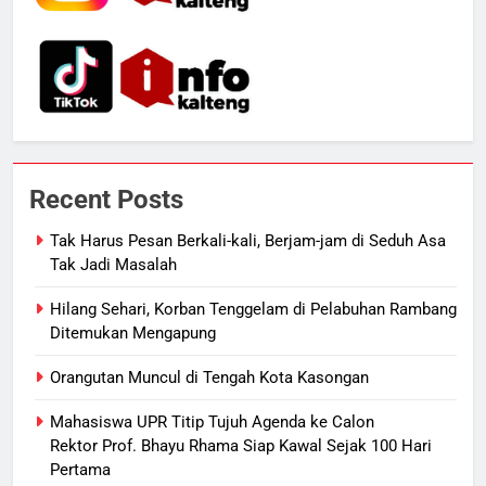
Warga Geger, Seorang IRT Nekat
Naik Tower TVRI Hendak Akhiri
Hidup
REGION
7
Insiden Konsumen di SPBU
Pangkalan Bun Ditangani Cepat,
Recent Posts
Pertamina Pastikan Pelayanan
ECONOMY
Tetap Jalan
Tak Harus Pesan Berkali-kali, Berjam-jam di Seduh Asa
Tak Jadi Masalah
8
Sistem Listrik Kalselteng Masih
Hilang Sehari, Korban Tenggelam di Pelabuhan Rambang
Siaga, PLN Batasi Pasokan Selama
Ditemukan Mengapung
7 Hari
ECONOMY
Orangutan Muncul di Tengah Kota Kasongan
1
Mahasiswa UPR Titip Tujuh Agenda ke Calon
Tak Harus Pesan Berkali-kali,
Rektor Prof. Bhayu Rhama Siap Kawal Sejak 100 Hari
Pertama
Berjam-jam di Seduh Asa Tak Jadi