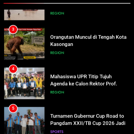
4
3
Mahasiswa UPR Titip Tujuh
Orangutan Muncul di Tengah Kota
Agenda ke Calon Rektor Prof.
Kasongan
Bhayu Rhama Siap Kawal Sejak
REGION
REGION
100 Hari Pertama
5
4
Turnamen Gubernur Cup Road to
Mahasiswa UPR Titip Tujuh
Pangdam XXII/TB Cup 2026 Jadi
Agenda ke Calon Rektor Prof.
Wadah Kembangkan Talenta Muda
Bhayu Rhama Siap Kawal Sejak
SPORTS
REGION
100 Hari Pertama
6
5
Warga Geger, Seorang IRT Nekat
Turnamen Gubernur Cup Road to
Naik Tower TVRI Hendak Akhiri
Pangdam XXII/TB Cup 2026 Jadi
Hidup
Wadah Kembangkan Talenta Muda
REGION
SPORTS
7
6