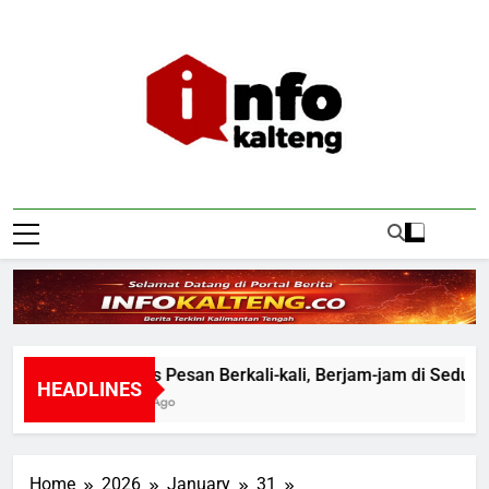
Skip
to
content
Infokalteng
Ruang Informasi Kalimantan Tengah
Tak Harus Pesan Berkali-kali, Berjam-jam di Seduh Asa
HEADLINES
34 Minutes Ago
Home
2026
January
31