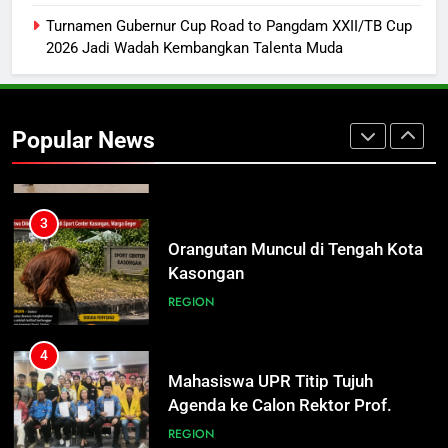
Masalah
ECONOMY
Turnamen Gubernur Cup Road to Pangdam XXII/TB Cup
2026 Jadi Wadah Kembangkan Talenta Muda
2
Hilang Sehari, Korban Tenggelam
di Pelabuhan Rambang Ditemukan
Popular News
Mengapung
REGION
3
Orangutan Muncul di Tengah Kota
Kasongan
REGION
4
Mahasiswa UPR Titip Tujuh
Agenda ke Calon Rektor Prof.
Bhayu Rhama Siap Kawal Sejak
REGION
100 Hari Pertama