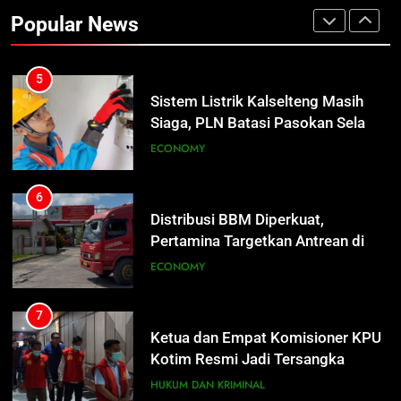
Pangkalan Bun Ditangani Cepat,
Popular News
Pertamina Pastikan Pelayanan
ECONOMY
Tetap Jalan
5
Sistem Listrik Kalselteng Masih
Siaga, PLN Batasi Pasokan Selama
7 Hari
ECONOMY
6
Distribusi BBM Diperkuat,
Pertamina Targetkan Antrean di
5
SPBU Sampit Segera Terurai
ECONOMY
Sistem Listrik Kalselteng Masih
Siaga, PLN Batasi Pasokan Selama
7 Hari
ECONOMY
7
Ketua dan Empat Komisioner KPU
Kotim Resmi Jadi Tersangka
6
Dugaan Korupsi Dana Hibah
HUKUM DAN KRIMINAL
Distribusi BBM Diperkuat,