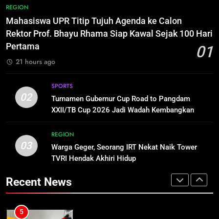
100 Hari Pertama
Warga Geger, Seorang IRT Nekat
REGION
Naik Tower TVRI Hendak Akhiri
2
Mahasiswa UPR Titip Tujuh Agenda ke Calon
Hidup
REGION
Turnamen Gubernur Cup Road to
Rektor Prof. Bhayu Rhama Siap Kawal Sejak 100 Hari
Pangdam XXII/TB Cup 2026 Jadi
Pertama
01
Wadah Kembangkan Talenta Muda
SPORTS
4
21 hours ago
Insiden Konsumen di SPBU
Pangkalan Bun Ditangani Cepat,
3
SPORTS
Pertamina Pastikan Pelayanan
ECONOMY
Warga Geger, Seorang IRT Nekat
02
Turnamen Gubernur Cup Road to Pangdam
Tetap Jalan
Naik Tower TVRI Hendak Akhiri
XXII/TB Cup 2026 Jadi Wadah Kembangkan
Hidup
REGION
Talenta Muda
5
Sistem Listrik Kalselteng Masih
REGION
03
Siaga, PLN Batasi Pasokan Selama
Warga Geger, Seorang IRT Nekat Naik Tower
4
7 Hari
TVRI Hendak Akhiri Hidup
ECONOMY
Insiden Konsumen di SPBU
Pangkalan Bun Ditangani Cepat,
Recent News
Pertamina Pastikan Pelayanan
ECONOMY
6
Tetap Jalan
Distribusi BBM Diperkuat,
Pertamina Targetkan Antrean di
5