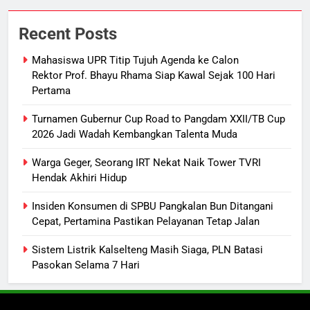
1
Mahasiswa UPR Titip Tujuh
Recent Posts
Agenda ke Calon Rektor Prof.
Bhayu Rhama Siap Kawal Sejak
REGION
Mahasiswa UPR Titip Tujuh Agenda ke Calon
100 Hari Pertama
Rektor Prof. Bhayu Rhama Siap Kawal Sejak 100 Hari
Pertama
2
Turnamen Gubernur Cup Road to
Turnamen Gubernur Cup Road to Pangdam XXII/TB Cup
Pangdam XXII/TB Cup 2026 Jadi
2026 Jadi Wadah Kembangkan Talenta Muda
Wadah Kembangkan Talenta Muda
SPORTS
Warga Geger, Seorang IRT Nekat Naik Tower TVRI
Hendak Akhiri Hidup
3
Warga Geger, Seorang IRT Nekat
Insiden Konsumen di SPBU Pangkalan Bun Ditangani
Cepat, Pertamina Pastikan Pelayanan Tetap Jalan
Naik Tower TVRI Hendak Akhiri
Hidup
REGION
Sistem Listrik Kalselteng Masih Siaga, PLN Batasi
Pasokan Selama 7 Hari
4
Insiden Konsumen di SPBU