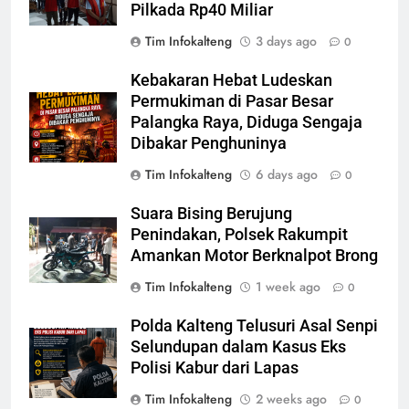
Pilkada Rp40 Miliar
Tim Infokalteng
3 days ago
0
Kebakaran Hebat Ludeskan
Permukiman di Pasar Besar
Palangka Raya, Diduga Sengaja
Dibakar Penghuninya
Tim Infokalteng
6 days ago
0
Suara Bising Berujung
Penindakan, Polsek Rakumpit
Amankan Motor Berknalpot Brong
Tim Infokalteng
1 week ago
0
Polda Kalteng Telusuri Asal Senpi
Selundupan dalam Kasus Eks
Polisi Kabur dari Lapas
Tim Infokalteng
2 weeks ago
0