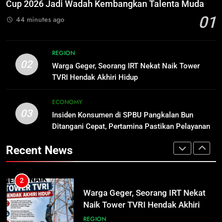
SPORTS
Cup 2026 Jadi Wadah Kembangkan Talenta Muda
Bukan Sekadar Hemat Anggaran
01
44 minutes ago
DPRD KALTENG
LEGISLATIF
2
Warga Geger, Seorang IRT Nekat
1
Naik Tower TVRI Hendak Akhiri
REGION
Turnamen Gubernur Cup Road to
02
Hidup
Warga Geger, Seorang IRT Nekat Naik Tower
REGION
Pangdam XXII/TB Cup 2026 Jadi
TVRI Hendak Akhiri Hidup
Wadah Kembangkan Talenta Muda
SPORTS
3
ECONOMY
Insiden Konsumen di SPBU
03
Insiden Konsumen di SPBU Pangkalan Bun
2
Pangkalan Bun Ditangani Cepat,
Ditangani Cepat, Pertamina Pastikan Pelayanan
Warga Geger, Seorang IRT Nekat
Pertamina Pastikan Pelayanan
ECONOMY
Tetap Jalan
Naik Tower TVRI Hendak Akhiri
Tetap Jalan
Recent News
Hidup
REGION
4
Sistem Listrik Kalselteng Masih
3
Siaga, PLN Batasi Pasokan Selama
Insiden Konsumen di SPBU
7 Hari
ECONOMY
Pangkalan Bun Ditangani Cepat,
Pertamina Pastikan Pelayanan
ECONOMY