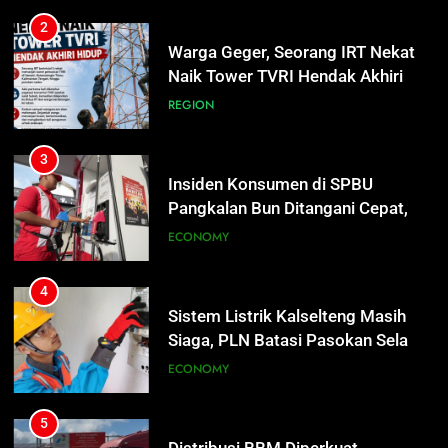
3
Insiden Konsumen di SPBU
Pangkalan Bun Ditangani Cepat,
Pertamina Pastikan Pelayanan
ECONOMY
Tetap Jalan
4
Sistem Listrik Kalselteng Masih
Siaga, PLN Batasi Pasokan Selama
7 Hari
ECONOMY
5
Distribusi BBM Diperkuat,
Pertamina Targetkan Antrean di
SPBU Sampit Segera Terurai
ECONOMY
6