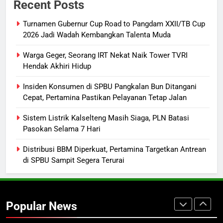
Recent Posts
Listrik di Kalsel-Teng
NUSANTARA
Turnamen Gubernur Cup Road to Pangdam XXII/TB Cup
2026 Jadi Wadah Kembangkan Talenta Muda
8
Sudarsono: Keberhasilan APBD
Warga Geger, Seorang IRT Nekat Naik Tower TVRI
Bukan Sekadar Hemat Anggaran
Hendak Akhiri Hidup
DPRD KALTENG
LEGISLATIF
Insiden Konsumen di SPBU Pangkalan Bun Ditangani
Cepat, Pertamina Pastikan Pelayanan Tetap Jalan
1
Turnamen Gubernur Cup Road to
Sistem Listrik Kalselteng Masih Siaga, PLN Batasi
Pasokan Selama 7 Hari
Pangdam XXII/TB Cup 2026 Jadi
Wadah Kembangkan Talenta Muda
SPORTS
Distribusi BBM Diperkuat, Pertamina Targetkan Antrean
di SPBU Sampit Segera Terurai
2
Warga Geger, Seorang IRT Nekat
Naik Tower TVRI Hendak Akhiri
Popular News
Hidup
REGION