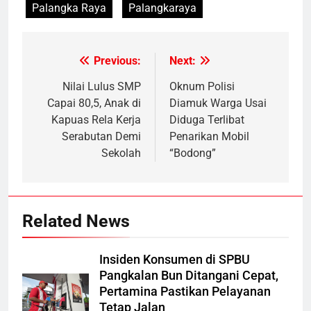
Palangka Raya
Palangkaraya
Previous:
Next:
Post
navigation
Nilai Lulus SMP
Oknum Polisi
Capai 80,5, Anak di
Diamuk Warga Usai
Kapuas Rela Kerja
Diduga Terlibat
Serabutan Demi
Penarikan Mobil
Sekolah
“Bodong”
Related News
Insiden Konsumen di SPBU
Pangkalan Bun Ditangani Cepat,
Pertamina Pastikan Pelayanan
Tetap Jalan