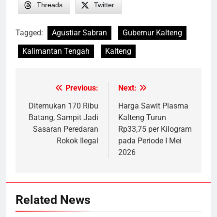
Threads
Twitter
Tagged:
Agustiar Sabran
Gubernur Kalteng
Kalimantan Tengah
Kalteng
Previous:
Next:
Post
navigation
Ditemukan 170 Ribu
Harga Sawit Plasma
Batang, Sampit Jadi
Kalteng Turun
Sasaran Peredaran
Rp33,75 per Kilogram
Rokok Ilegal
pada Periode I Mei
2026
Related News