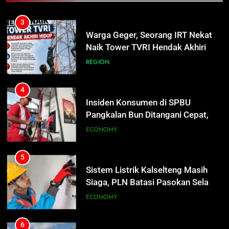
Insiden Konsumen di SPBU
Pangkalan Bun Ditangani Cepat,
3
Pertamina Pastikan Pelayanan
ECONOMY
Warga Geger, Seorang IRT Nekat
Tetap Jalan
Naik Tower TVRI Hendak Akhiri
Hidup
REGION
5
Sistem Listrik Kalselteng Masih
Siaga, PLN Batasi Pasokan Selama
4
7 Hari
ECONOMY
Insiden Konsumen di SPBU
Pangkalan Bun Ditangani Cepat,
Pertamina Pastikan Pelayanan
ECONOMY
6
Tetap Jalan
Distribusi BBM Diperkuat,
Pertamina Targetkan Antrean di
5
SPBU Sampit Segera Terurai
ECONOMY
Sistem Listrik Kalselteng Masih
Siaga, PLN Batasi Pasokan Selama
7 Hari
ECONOMY
7
Ketua dan Empat Komisioner KPU
Kotim Resmi Jadi Tersangka
6