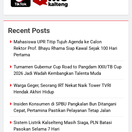
SPBU Sampit Segera Terurai
ECONOMY
7
Ketua dan Empat Komisioner KPU
Recent Posts
Kotim Resmi Jadi Tersangka
Dugaan Korupsi Dana Hibah
HUKUM DAN KRIMINAL
Mahasiswa UPR Titip Tujuh Agenda ke Calon
Pilkada Rp40 Miliar
Rektor Prof. Bhayu Rhama Siap Kawal Sejak 100 Hari
Pertama
8
Presiden Prabowo Minta Bahlil
Turnamen Gubernur Cup Road to Pangdam XXII/TB Cup
Segera Tuntaskan Pemadaman
2026 Jadi Wadah Kembangkan Talenta Muda
Listrik di Kalsel-Teng
NUSANTARA
Warga Geger, Seorang IRT Nekat Naik Tower TVRI
Hendak Akhiri Hidup
1
Mahasiswa UPR Titip Tujuh
Insiden Konsumen di SPBU Pangkalan Bun Ditangani
Cepat, Pertamina Pastikan Pelayanan Tetap Jalan
Agenda ke Calon Rektor Prof.
Bhayu Rhama Siap Kawal Sejak
REGION
Sistem Listrik Kalselteng Masih Siaga, PLN Batasi
100 Hari Pertama
Pasokan Selama 7 Hari