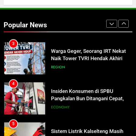
2
Turnamen Gubernur Cup Road to
Pangdam XXII/TB Cup 2026 Jadi
Popular News
Wadah Kembangkan Talenta Muda
SPORTS
3
Warga Geger, Seorang IRT Nekat
Naik Tower TVRI Hendak Akhiri
Hidup
REGION
4
Insiden Konsumen di SPBU
Pangkalan Bun Ditangani Cepat,
Pertamina Pastikan Pelayanan
ECONOMY
Tetap Jalan
5
Sistem Listrik Kalselteng Masih