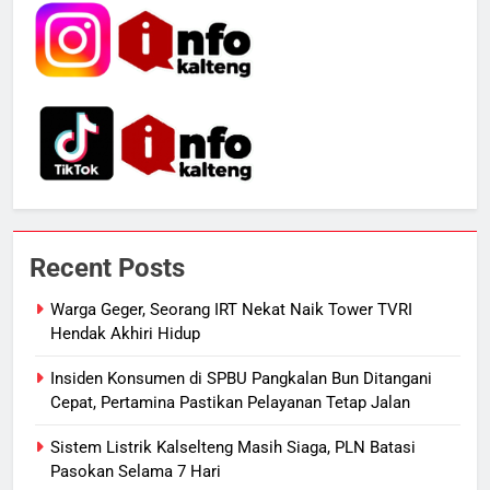
Dugaan Korupsi Dana Hibah
HUKUM DAN KRIMINAL
Pilkada Rp40 Miliar
6
Presiden Prabowo Minta Bahlil
Segera Tuntaskan Pemadaman
Listrik di Kalsel-Teng
NUSANTARA
7
Nama Tokoh Anime Ramai Dipakai
Recent Posts
Warga Indonesia, Ada Uzumaki, D.
Luffy, Shinchan, hingga Doraemon
NUSANTARA
Warga Geger, Seorang IRT Nekat Naik Tower TVRI
Hendak Akhiri Hidup
8
Insiden Konsumen di SPBU Pangkalan Bun Ditangani
Tak Ada Lagi Pajak Terlewat, GIS
Cepat, Pertamina Pastikan Pelayanan Tetap Jalan
Mulai Diterapkan di Palangka Raya
Sistem Listrik Kalselteng Masih Siaga, PLN Batasi
ECONOMY
Pasokan Selama 7 Hari