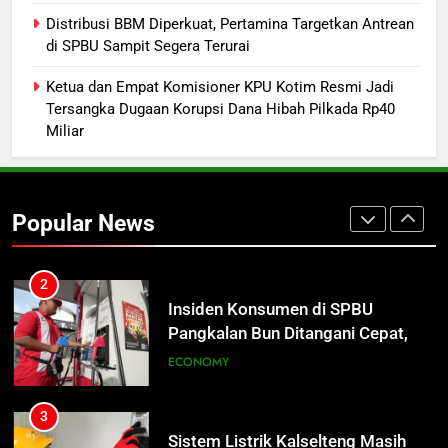
1
Distribusi BBM Diperkuat, Pertamina Targetkan Antrean
Warga Geger, Seorang IRT Nekat
di SPBU Sampit Segera Terurai
Naik Tower TVRI Hendak Akhiri
Ketua dan Empat Komisioner KPU Kotim Resmi Jadi
Hidup
REGION
Tersangka Dugaan Korupsi Dana Hibah Pilkada Rp40
Miliar
2
Insiden Konsumen di SPBU
Pangkalan Bun Ditangani Cepat,
Popular News
Pertamina Pastikan Pelayanan
ECONOMY
Tetap Jalan
3
Sistem Listrik Kalselteng Masih
Siaga, PLN Batasi Pasokan Selama
7 Hari
ECONOMY
4
Distribusi BBM Diperkuat,