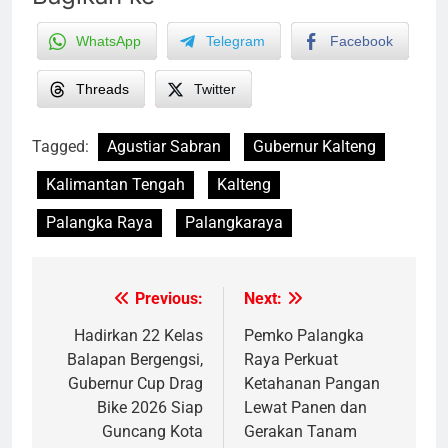
WhatsApp
Telegram
Facebook
Threads
Twitter
Tagged:
Agustiar Sabran
Gubernur Kalteng
Kalimantan Tengah
Kalteng
Palangka Raya
Palangkaraya
Previous:
Next:
Post
navigation
Hadirkan 22 Kelas
Pemko Palangka
Balapan Bergengsi,
Raya Perkuat
Gubernur Cup Drag
Ketahanan Pangan
Bike 2026 Siap
Lewat Panen dan
Guncang Kota
Gerakan Tanam