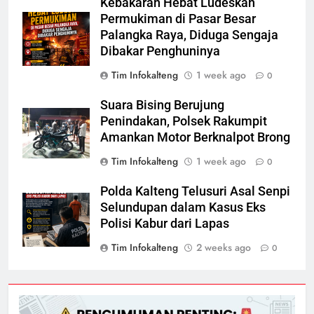
Kebakaran Hebat Ludeskan
Permukiman di Pasar Besar
Palangka Raya, Diduga Sengaja
Dibakar Penghuninya
Tim Infokalteng
1 week ago
0
Suara Bising Berujung
Penindakan, Polsek Rakumpit
Amankan Motor Berknalpot Brong
Tim Infokalteng
1 week ago
0
Polda Kalteng Telusuri Asal Senpi
Selundupan dalam Kasus Eks
Polisi Kabur dari Lapas
Tim Infokalteng
2 weeks ago
0