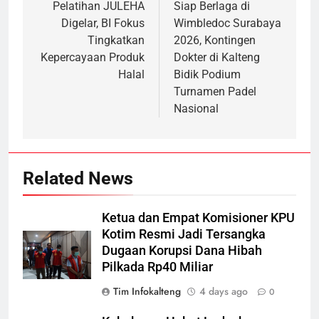
navigation
Pelatihan JULEHA
Siap Berlaga di
Digelar, BI Fokus
Wimbledoc Surabaya
Tingkatkan
2026, Kontingen
Kepercayaan Produk
Dokter di Kalteng
Halal
Bidik Podium
Turnamen Padel
Nasional
Related News
Ketua dan Empat Komisioner KPU
Kotim Resmi Jadi Tersangka
Dugaan Korupsi Dana Hibah
Pilkada Rp40 Miliar
Tim Infokalteng
4 days ago
0