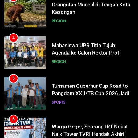
Orangutan Muncul di Tengah Kota
Kasongan
REGION
4
Mahasiswa UPR Titip Tujuh
Agenda ke Calon Rektor Prof.
Bhayu Rhama Siap Kawal Sejak
REGION
100 Hari Pertama
5
Turnamen Gubernur Cup Road to
Pangdam XXII/TB Cup 2026 Jadi
Wadah Kembangkan Talenta Muda
SPORTS
6
5
Warga Geger, Seorang IRT Nekat
Turnamen Gubernur Cup Road to
Naik Tower TVRI Hendak Akhiri
Pangdam XXII/TB Cup 2026 Jadi