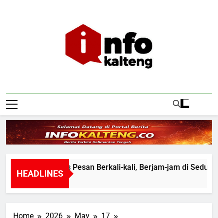
Skip
to
content
Infokalteng
Ruang Informasi Kalimantan Tengah
Tak Harus Pesan Berkali-kali, Berjam-jam di Seduh Asa 
HEADLINES
3 Hours Ago
Home
2026
May
17