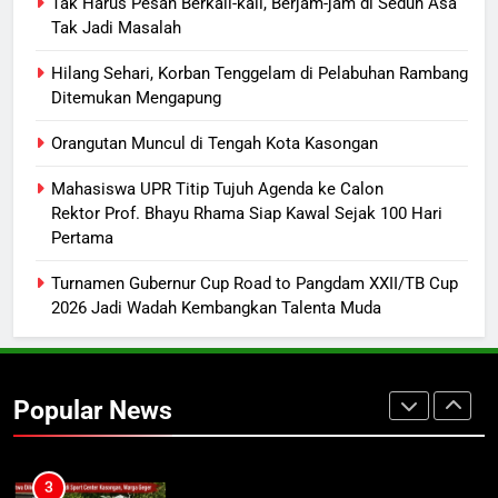
Tak Harus Pesan Berkali-kali, Berjam-jam di Seduh Asa
Tak Jadi Masalah
8
Sistem Listrik Kalselteng Masih
Hilang Sehari, Korban Tenggelam di Pelabuhan Rambang
Siaga, PLN Batasi Pasokan Selama
Ditemukan Mengapung
7 Hari
ECONOMY
Orangutan Muncul di Tengah Kota Kasongan
1
Mahasiswa UPR Titip Tujuh Agenda ke Calon
Tak Harus Pesan Berkali-kali,
Rektor Prof. Bhayu Rhama Siap Kawal Sejak 100 Hari
Pertama
Berjam-jam di Seduh Asa Tak Jadi
Masalah
ECONOMY
Turnamen Gubernur Cup Road to Pangdam XXII/TB Cup
2026 Jadi Wadah Kembangkan Talenta Muda
2
Hilang Sehari, Korban Tenggelam
di Pelabuhan Rambang Ditemukan
Popular News
Mengapung
REGION
3