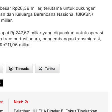
ebesar Rp28,39 miliar, terutama untuk dukungan
an dan Keluarga Berencana Nasional (BKKBN)
miliar.
ncapai Rp247,67 miliar yang digunakan untuk operasi
 transportasi udara, pengembangan transmigrasi,
p211,96 miliar.
Threads
Twitter
G
s:
Next:
am
Pelatihan JULEHA Digelar, BI Fokus Tingkatkan