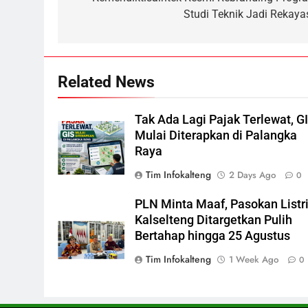
navigation
Kebakaran Hebat Ludeskan
Studi Teknik Jadi Rekaya
Permukiman di Pasar Besar
Palangka Raya, Diduga Sengaja
HUKUM DAN KRIMINAL
Dibakar Penghuninya
7
Related News
Mantan Wakil Wali Kota
Keluhkan Badut Jalanan, Sebut
Mulai Meresahkan Pengendara
REGION
VIRAL
Tak Ada Lagi Pajak Terlewat, G
Mulai Diterapkan di Palangka
8
Raya
Suara Bising Berujung
Tim Infokalteng
2 Days Ago
0
Penindakan, Polsek Rakumpit
Amankan Motor Berknalpot
HUKUM DAN KRIMINAL
PLN Minta Maaf, Pasokan Listr
Brong
Kalselteng Ditargetkan Pulih
1
Bertahap hingga 25 Agustus
Ketua dan Empat Komisioner
KPU Kotim Resmi Jadi
Tim Infokalteng
1 Week Ago
0
Tersangka Dugaan Korupsi
HUKUM DAN KRIMINAL
Dana Hibah Pilkada Rp40 Miliar
2