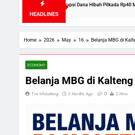
psi Dana Hibah Pilkada Rp40 Miliar
Preside
1 Day Ago
HEADLINES
Home
2026
May
16
Belanja MBG di Kalt
ECONOMY
Belanja MBG di Kalteng
0
Tim Infokalteng
3 Months Ago
2 Mins