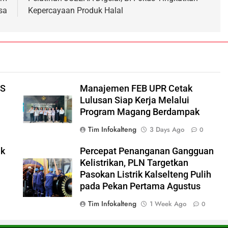
sa
Kepercayaan Produk Halal
IS
Manajemen FEB UPR Cetak
Lulusan Siap Kerja Melalui
Program Magang Berdampak
Tim Infokalteng
3 Days Ago
0
ik
Percepat Penanganan Gangguan
Kelistrikan, PLN Targetkan
Pasokan Listrik Kalselteng Pulih
pada Pekan Pertama Agustus
Tim Infokalteng
1 Week Ago
0