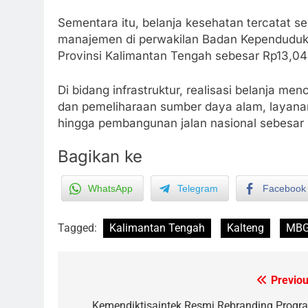
Sementara itu, belanja kesehatan tercatat s
manajemen di perwakilan Badan Kependuduk
Provinsi Kalimantan Tengah sebesar Rp13,04 
Di bidang infrastruktur, realisasi belanja me
dan pemeliharaan sumber daya alam, layanan
hingga pembangunan jalan nasional sebesar R
Bagikan ke
WhatsApp
Telegram
Facebook
5
Tagged:
Kalimantan Tengah
Kalteng
MB
Manajemen FEB UPR Cetak
Lulusan Siap Kerja Melalui
Program Magang Berdampak
ECONOMY
Previou
Post
6
Kemendiktisaintek Resmi Rebranding Progr