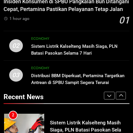
Insiden Konsumen di SPBU Pangkalan Bun Ditangani
Manajemen FEB UPR Cetak
Pertamina Pastikan Pelayanan
ECONOMY
Cepat, Pertamina Pastikan Pelayanan Tetap Jalan
Lulusan Siap Kerja Melalui
Tetap Jalan
01
1 hour ago
Program Magang Berdampak
ECONOMY
2
Sistem Listrik Kalselteng Masih
1
Siaga, PLN Batasi Pasokan Selama
ECONOMY
Insiden Konsumen di SPBU
02
7 Hari
Sistem Listrik Kalselteng Masih Siaga, PLN
ECONOMY
Pangkalan Bun Ditangani Cepat,
Batasi Pasokan Selama 7 Hari
Pertamina Pastikan Pelayanan
ECONOMY
3
Tetap Jalan
ECONOMY
Distribusi BBM Diperkuat,
03
Distribusi BBM Diperkuat, Pertamina Targetkan
2
Pertamina Targetkan Antrean di
Antrean di SPBU Sampit Segera Terurai
Sistem Listrik Kalselteng Masih
SPBU Sampit Segera Terurai
ECONOMY
Siaga, PLN Batasi Pasokan Selama
Recent News
7 Hari
ECONOMY
4
Ketua dan Empat Komisioner KPU
3
Kotim Resmi Jadi Tersangka
Distribusi BBM Diperkuat,
Dugaan Korupsi Dana Hibah
HUKUM DAN KRIMINAL
Pertamina Targetkan Antrean di
Pilkada Rp40 Miliar