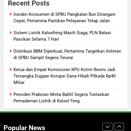
Recent Posts
Mulai Diterapkan di Palangka Raya
ECONOMY
Insiden Konsumen di SPBU Pangkalan Bun Ditangani
Cepat, Pertamina Pastikan Pelayanan Tetap Jalan
8
Sistem Listrik Kalselteng Masih Siaga, PLN Batasi
Manajemen FEB UPR Cetak
Pasokan Selama 7 Hari
Lulusan Siap Kerja Melalui
Distribusi BBM Diperkuat, Pertamina Targetkan Antrean
Program Magang Berdampak
ECONOMY
di SPBU Sampit Segera Terurai
1
Ketua dan Empat Komisioner KPU Kotim Resmi Jadi
Insiden Konsumen di SPBU
Tersangka Dugaan Korupsi Dana Hibah Pilkada Rp40
Miliar
Pangkalan Bun Ditangani Cepat,
Pertamina Pastikan Pelayanan
ECONOMY
Presiden Prabowo Minta Bahlil Segera Tuntaskan
Tetap Jalan
Pemadaman Listrik di Kalsel-Teng
2
Sistem Listrik Kalselteng Masih
Siaga, PLN Batasi Pasokan Selama
Popular News
7 Hari
ECONOMY