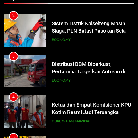
3
Distribusi BBM Diperkuat,
Pertamina Targetkan Antrean di
SPBU Sampit Segera Terurai
ECONOMY
4
Ketua dan Empat Komisioner KPU
Kotim Resmi Jadi Tersangka
Dugaan Korupsi Dana Hibah
HUKUM DAN KRIMINAL
Pilkada Rp40 Miliar
5
Presiden Prabowo Minta Bahlil
Segera Tuntaskan Pemadaman
Listrik di Kalsel-Teng
NUSANTARA
6