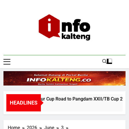
Skip
to
content
Infokalteng
Ruang Informasi Kalimantan Tengah
rnamen Gubernur Cup Road to Pangdam XXII/TB Cup 2026 Ja
HEADLINES
our Ago
Home
2026
June
3