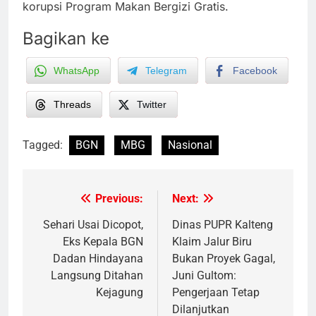
korupsi Program Makan Bergizi Gratis.
Bagikan ke
WhatsApp
Telegram
Facebook
Threads
Twitter
Tagged:
BGN
MBG
Nasional
Previous:
Next:
Post
navigation
Sehari Usai Dicopot,
Dinas PUPR Kalteng
Eks Kepala BGN
Klaim Jalur Biru
Dadan Hindayana
Bukan Proyek Gagal,
Langsung Ditahan
Juni Gultom:
Kejagung
Pengerjaan Tetap
Dilanjutkan