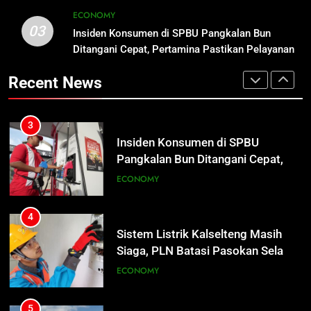
3
ECONOMY
Insiden Konsumen di SPBU
03
Insiden Konsumen di SPBU Pangkalan Bun
2
Pangkalan Bun Ditangani Cepat,
Ditangani Cepat, Pertamina Pastikan Pelayanan
Warga Geger, Seorang IRT Nekat
Pertamina Pastikan Pelayanan
ECONOMY
Tetap Jalan
Naik Tower TVRI Hendak Akhiri
Tetap Jalan
Recent News
Hidup
REGION
4
Sistem Listrik Kalselteng Masih
3
Siaga, PLN Batasi Pasokan Selama
Insiden Konsumen di SPBU
7 Hari
ECONOMY
Pangkalan Bun Ditangani Cepat,
Pertamina Pastikan Pelayanan
ECONOMY
5
Tetap Jalan
Distribusi BBM Diperkuat,
4
Pertamina Targetkan Antrean di
Sistem Listrik Kalselteng Masih
SPBU Sampit Segera Terurai
ECONOMY
Siaga, PLN Batasi Pasokan Selama
7 Hari
ECONOMY
6
Ketua dan Empat Komisioner KPU
5