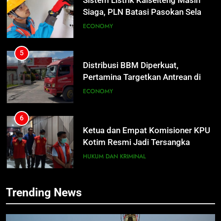
Sistem Listrik Kalselteng Masih
Siaga, PLN Batasi Pasokan Selama
7 Hari
ECONOMY
5
Distribusi BBM Diperkuat,
Pertamina Targetkan Antrean di
SPBU Sampit Segera Terurai
ECONOMY
6
Ketua dan Empat Komisioner KPU
5
Kotim Resmi Jadi Tersangka
Distribusi BBM Diperkuat,
Dugaan Korupsi Dana Hibah
HUKUM DAN KRIMINAL
Pertamina Targetkan Antrean di
Pilkada Rp40 Miliar
SPBU Sampit Segera Terurai
ECONOMY
7
Trending News
Presiden Prabowo Minta Bahlil
6
Segera Tuntaskan Pemadaman
Ketua dan Empat Komisioner KPU
Listrik di Kalsel-Teng