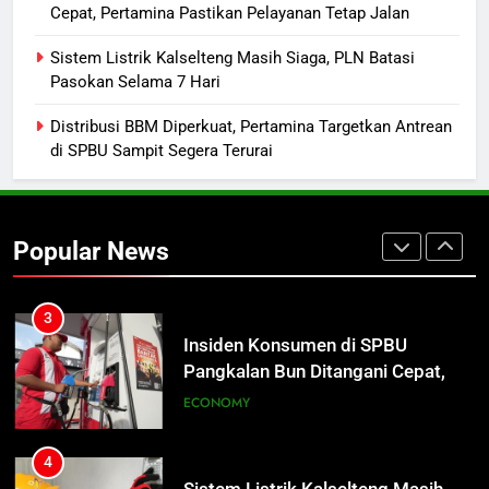
Cepat, Pertamina Pastikan Pelayanan Tetap Jalan
1
Turnamen Gubernur Cup Road to
Sistem Listrik Kalselteng Masih Siaga, PLN Batasi
Pasokan Selama 7 Hari
Pangdam XXII/TB Cup 2026 Jadi
Wadah Kembangkan Talenta Muda
SPORTS
Distribusi BBM Diperkuat, Pertamina Targetkan Antrean
di SPBU Sampit Segera Terurai
2
Warga Geger, Seorang IRT Nekat
Naik Tower TVRI Hendak Akhiri
Popular News
Hidup
REGION
3
Insiden Konsumen di SPBU
Pangkalan Bun Ditangani Cepat,
Pertamina Pastikan Pelayanan
ECONOMY
Tetap Jalan
4