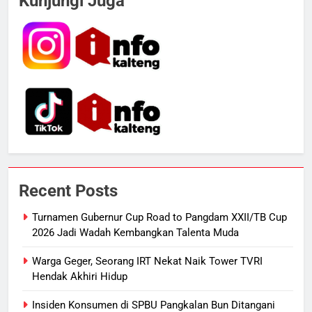
Kunjungi Juga
SPBU Sampit Segera Terurai
ECONOMY
6
Ketua dan Empat Komisioner KPU
Kotim Resmi Jadi Tersangka
Dugaan Korupsi Dana Hibah
HUKUM DAN KRIMINAL
Pilkada Rp40 Miliar
7
Presiden Prabowo Minta Bahlil
Segera Tuntaskan Pemadaman
Recent Posts
Listrik di Kalsel-Teng
NUSANTARA
Turnamen Gubernur Cup Road to Pangdam XXII/TB Cup
2026 Jadi Wadah Kembangkan Talenta Muda
8
Sudarsono: Keberhasilan APBD
Warga Geger, Seorang IRT Nekat Naik Tower TVRI
Bukan Sekadar Hemat Anggaran
Hendak Akhiri Hidup
DPRD KALTENG
LEGISLATIF
Insiden Konsumen di SPBU Pangkalan Bun Ditangani