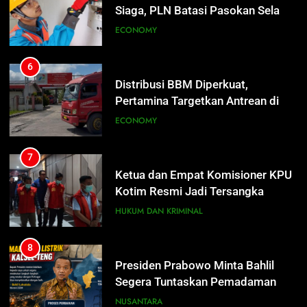
Pilkada Rp40 Miliar
Pertamina Targetkan Antrean di
SPBU Sampit Segera Terurai
ECONOMY
8
Presiden Prabowo Minta Bahlil
Segera Tuntaskan Pemadaman
7
Listrik di Kalsel-Teng
NUSANTARA
Ketua dan Empat Komisioner KPU
Kotim Resmi Jadi Tersangka
Dugaan Korupsi Dana Hibah
HUKUM DAN KRIMINAL
Pilkada Rp40 Miliar
8
Presiden Prabowo Minta Bahlil
Segera Tuntaskan Pemadaman
Listrik di Kalsel-Teng
NUSANTARA
1
Mahasiswa UPR Titip Tujuh
Agenda ke Calon Rektor Prof.
Bhayu Rhama Siap Kawal Sejak
REGION