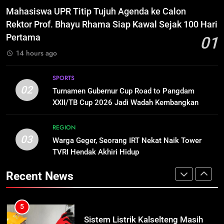
Pangkalan Bun Ditangani Cepat,
3
Mahasiswa UPR Titip Tujuh Agenda ke Calon
Pertamina Pastikan Pelayanan
ECONOMY
Warga Geger, Seorang IRT Nekat
Rektor Prof. Bhayu Rhama Siap Kawal Sejak 100 Hari
Tetap Jalan
Naik Tower TVRI Hendak Akhiri
Pertama
01
Hidup
REGION
5
14 hours ago
Sistem Listrik Kalselteng Masih
Siaga, PLN Batasi Pasokan Selama
4
SPORTS
7 Hari
ECONOMY
Insiden Konsumen di SPBU
02
Turnamen Gubernur Cup Road to Pangdam
Pangkalan Bun Ditangani Cepat,
XXII/TB Cup 2026 Jadi Wadah Kembangkan
Pertamina Pastikan Pelayanan
ECONOMY
Talenta Muda
6
Tetap Jalan
Distribusi BBM Diperkuat,
REGION
03
Pertamina Targetkan Antrean di
Warga Geger, Seorang IRT Nekat Naik Tower
5
SPBU Sampit Segera Terurai
TVRI Hendak Akhiri Hidup
ECONOMY
Sistem Listrik Kalselteng Masih
Siaga, PLN Batasi Pasokan Selama
Recent News
7 Hari
ECONOMY
7
Ketua dan Empat Komisioner KPU
Kotim Resmi Jadi Tersangka
6
Dugaan Korupsi Dana Hibah
HUKUM DAN KRIMINAL
Distribusi BBM Diperkuat,