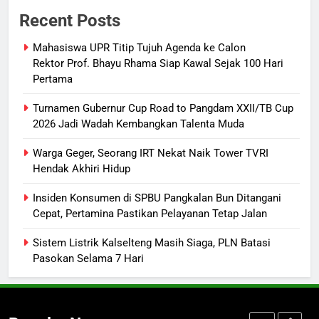
Turnamen Gubernur Cup Road to
Recent Posts
Pangdam XXII/TB Cup 2026 Jadi
Wadah Kembangkan Talenta Muda
SPORTS
Mahasiswa UPR Titip Tujuh Agenda ke Calon
Rektor Prof. Bhayu Rhama Siap Kawal Sejak 100 Hari
Pertama
3
Warga Geger, Seorang IRT Nekat
Turnamen Gubernur Cup Road to Pangdam XXII/TB Cup
Naik Tower TVRI Hendak Akhiri
2026 Jadi Wadah Kembangkan Talenta Muda
Hidup
REGION
Warga Geger, Seorang IRT Nekat Naik Tower TVRI
Hendak Akhiri Hidup
4
Insiden Konsumen di SPBU
Insiden Konsumen di SPBU Pangkalan Bun Ditangani
Cepat, Pertamina Pastikan Pelayanan Tetap Jalan
Pangkalan Bun Ditangani Cepat,
Pertamina Pastikan Pelayanan
ECONOMY
Sistem Listrik Kalselteng Masih Siaga, PLN Batasi
Tetap Jalan
Pasokan Selama 7 Hari
5
Sistem Listrik Kalselteng Masih
Siaga, PLN Batasi Pasokan Selama