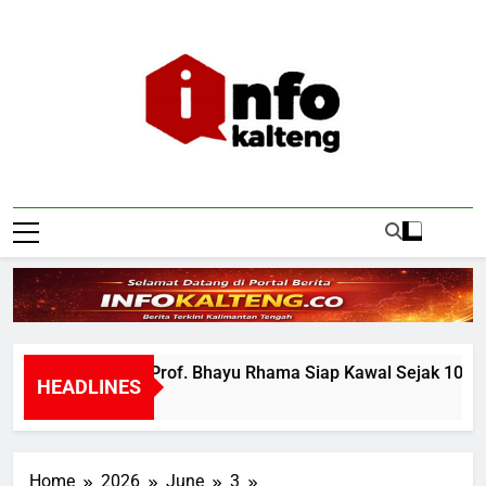
Skip
to
content
Infokalteng
Ruang Informasi Kalimantan Tengah
 Calon Rektor Prof. Bhayu Rhama Siap Kawal Sejak 100 Hari 
HEADLINES
Home
2026
June
3