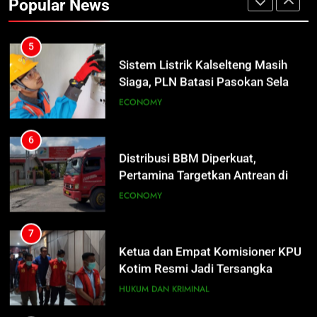
Popular News
7 Hari
ECONOMY
6
Distribusi BBM Diperkuat,
Pertamina Targetkan Antrean di
5
SPBU Sampit Segera Terurai
ECONOMY
Sistem Listrik Kalselteng Masih
Siaga, PLN Batasi Pasokan Selama
7 Hari
ECONOMY
7
Ketua dan Empat Komisioner KPU
Kotim Resmi Jadi Tersangka
6
Dugaan Korupsi Dana Hibah
HUKUM DAN KRIMINAL
Distribusi BBM Diperkuat,
Pilkada Rp40 Miliar
Pertamina Targetkan Antrean di
SPBU Sampit Segera Terurai
ECONOMY
8
Presiden Prabowo Minta Bahlil
Segera Tuntaskan Pemadaman
7
Listrik di Kalsel-Teng
NUSANTARA
Ketua dan Empat Komisioner KPU
Kotim Resmi Jadi Tersangka