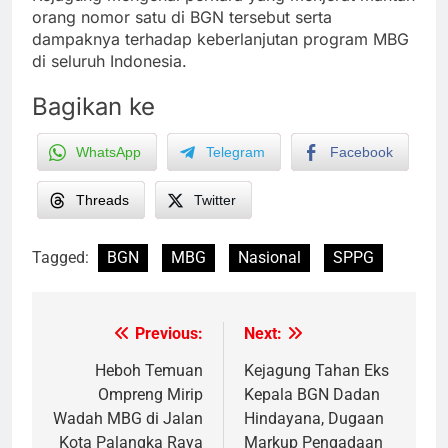
orang nomor satu di BGN tersebut serta
dampaknya terhadap keberlanjutan program MBG
di seluruh Indonesia.
Bagikan ke
WhatsApp
Telegram
Facebook
Threads
Twitter
Tagged:
BGN
MBG
Nasional
SPPG
Previous:
Next:
Post
navigation
Heboh Temuan
Kejagung Tahan Eks
Ompreng Mirip
Kepala BGN Dadan
Wadah MBG di Jalan
Hindayana, Dugaan
Kota Palangka Raya
Markup Pengadaan