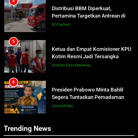
4
Distribusi BBM Diperkuat,
Pertamina Targetkan Antrean di
SPBU Sampit Segera Terurai
ECONOMY
5
Ketua dan Empat Komisioner KPU
Kotim Resmi Jadi Tersangka
Dugaan Korupsi Dana Hibah
HUKUM DAN KRIMINAL
Pilkada Rp40 Miliar
6
Presiden Prabowo Minta Bahlil
5
Segera Tuntaskan Pemadaman
Ketua dan Empat Komisioner KPU
Listrik di Kalsel-Teng
Kotim Resmi Jadi Tersangka
NUSANTARA
Dugaan Korupsi Dana Hibah
HUKUM DAN KRIMINAL
Pilkada Rp40 Miliar
7
Trending News
Nama Tokoh Anime Ramai Dipakai
6
Warga Indonesia, Ada Uzumaki, D.