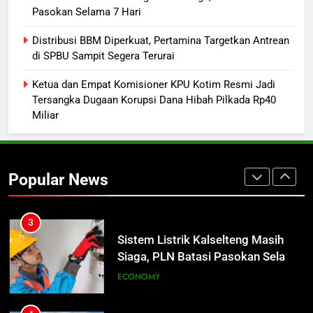
ECONOMY
Pasokan Selama 7 Hari
1
Distribusi BBM Diperkuat, Pertamina Targetkan Antrean
Warga Geger, Seorang IRT Nekat
di SPBU Sampit Segera Terurai
Naik Tower TVRI Hendak Akhiri
Ketua dan Empat Komisioner KPU Kotim Resmi Jadi
Hidup
REGION
Tersangka Dugaan Korupsi Dana Hibah Pilkada Rp40
Miliar
2
Insiden Konsumen di SPBU
Pangkalan Bun Ditangani Cepat,
Popular News
Pertamina Pastikan Pelayanan
ECONOMY
Tetap Jalan
3
Sistem Listrik Kalselteng Masih
Siaga, PLN Batasi Pasokan Selama
7 Hari
ECONOMY