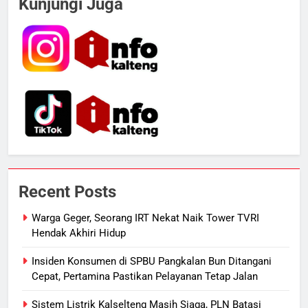
Kunjungi Juga
Kotim Resmi Jadi Tersangka
Dugaan Korupsi Dana Hibah
HUKUM DAN KRIMINAL
Pilkada Rp40 Miliar
6
Presiden Prabowo Minta Bahlil
Segera Tuntaskan Pemadaman
Listrik di Kalsel-Teng
NUSANTARA
7
Nama Tokoh Anime Ramai Dipakai
Recent Posts
Warga Indonesia, Ada Uzumaki, D.
Luffy, Shinchan, hingga Doraemon
NUSANTARA
Warga Geger, Seorang IRT Nekat Naik Tower TVRI
Hendak Akhiri Hidup
8
Insiden Konsumen di SPBU Pangkalan Bun Ditangani
Tak Ada Lagi Pajak Terlewat, GIS
Cepat, Pertamina Pastikan Pelayanan Tetap Jalan
Mulai Diterapkan di Palangka Raya
Sistem Listrik Kalselteng Masih Siaga, PLN Batasi