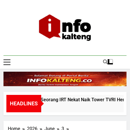
Skip
to
content
Infokalteng
Ruang Informasi Kalimantan Tengah
Warga Geger, Seorang IRT Nekat Naik Tower TVRI Hendak Akh
HEADLINES
11 Hours Ago
Home
2026
June
3