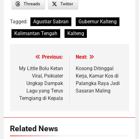
Threads
Twitter
Tagged:
Agustiar Sabran
Gubernur Kalteng
Kalimantan Tengah
Kalteng
Previous:
Next:
Post
navigation
My Little Bolu Ketan
Kosong Ditinggal
Viral, Psikiater
Kerja, Kamar Kos di
Ungkap Dampak
Palangka Raya Jadi
Lagu yang Terus
Sasaran Maling
Terngiang di Kepala
Related News