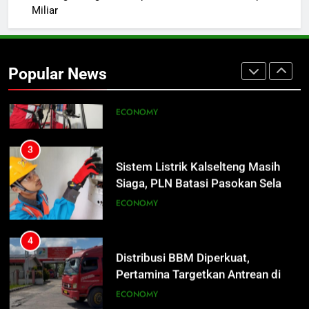
Miliar
2
Insiden Konsumen di SPBU
Pangkalan Bun Ditangani Cepat,
Popular News
Pertamina Pastikan Pelayanan
ECONOMY
Tetap Jalan
3
Sistem Listrik Kalselteng Masih
Siaga, PLN Batasi Pasokan Selama
7 Hari
ECONOMY
4
Distribusi BBM Diperkuat,
Pertamina Targetkan Antrean di
SPBU Sampit Segera Terurai
ECONOMY
5