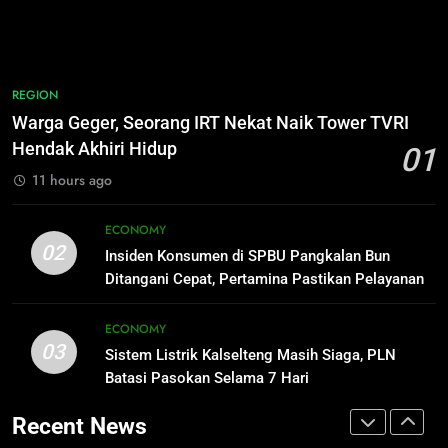
Warga Indonesia, Ada Uzumaki, D.
ECONOMY
Luffy, Shinchan, hingga Doraemon
NUSANTARA
1
Warga Geger, Seorang IRT Nekat
8
REGION
Naik Tower TVRI Hendak Akhiri
Tak Ada Lagi Pajak Terlewat, GIS
Warga Geger, Seorang IRT Nekat Naik Tower TVRI
Hidup
Mulai Diterapkan di Palangka Raya
REGION
Hendak Akhiri Hidup
01
ECONOMY
11 hours ago
2
Insiden Konsumen di SPBU
1
ECONOMY
Pangkalan Bun Ditangani Cepat,
Warga Geger, Seorang IRT Nekat
02
Insiden Konsumen di SPBU Pangkalan Bun
Pertamina Pastikan Pelayanan
Naik Tower TVRI Hendak Akhiri
ECONOMY
Ditangani Cepat, Pertamina Pastikan Pelayanan
Tetap Jalan
Hidup
REGION
Tetap Jalan
3
ECONOMY
03
Sistem Listrik Kalselteng Masih
Sistem Listrik Kalselteng Masih Siaga, PLN
2
Siaga, PLN Batasi Pasokan Selama
Batasi Pasokan Selama 7 Hari
Insiden Konsumen di SPBU
7 Hari
Pangkalan Bun Ditangani Cepat,
ECONOMY
Recent News
Pertamina Pastikan Pelayanan
ECONOMY