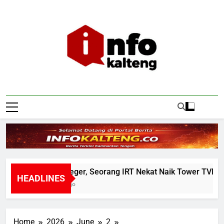
Skip
to
content
Infokalteng
Ruang Informasi Kalimantan Tengah
Warga Geger, Seorang IRT Nekat Naik Tower TVRI Hend
HEADLINES
11 Hours Ago
Home
2026
June
2