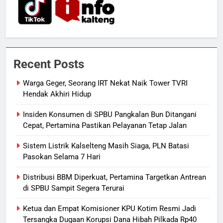
Segera Tuntaskan Pemadaman
Listrik di Kalsel-Teng
NUSANTARA
7
Nama Tokoh Anime Ramai Dipakai
Recent Posts
Warga Indonesia, Ada Uzumaki, D.
Luffy, Shinchan, hingga Doraemon
NUSANTARA
Warga Geger, Seorang IRT Nekat Naik Tower TVRI
Hendak Akhiri Hidup
8
Insiden Konsumen di SPBU Pangkalan Bun Ditangani
Tak Ada Lagi Pajak Terlewat, GIS
Cepat, Pertamina Pastikan Pelayanan Tetap Jalan
Mulai Diterapkan di Palangka Raya
Sistem Listrik Kalselteng Masih Siaga, PLN Batasi
ECONOMY
Pasokan Selama 7 Hari
1
Distribusi BBM Diperkuat, Pertamina Targetkan Antrean
Warga Geger, Seorang IRT Nekat
di SPBU Sampit Segera Terurai
Naik Tower TVRI Hendak Akhiri
Ketua dan Empat Komisioner KPU Kotim Resmi Jadi
Hidup
REGION
Tersangka Dugaan Korupsi Dana Hibah Pilkada Rp40