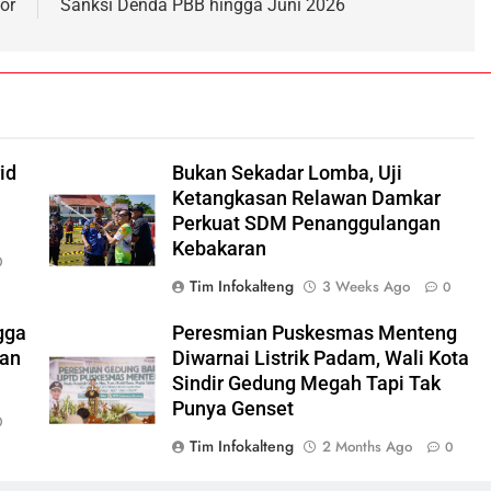
or
Sanksi Denda PBB hingga Juni 2026
i
id
Bukan Sekadar Lomba, Uji
Ketangkasan Relawan Damkar
Perkuat SDM Penanggulangan
Kebakaran
0
Tim Infokalteng
3 Weeks Ago
0
gga
Peresmian Puskesmas Menteng
ran
Diwarnai Listrik Padam, Wali Kota
Sindir Gedung Megah Tapi Tak
Punya Genset
0
Tim Infokalteng
2 Months Ago
0