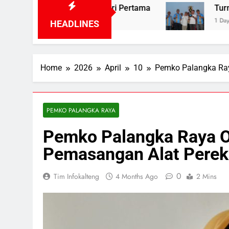
ejak 100 Hari Pertama
Turnamen Gubernur C
1 Day Ago
HEADLINES
Home
2026
April
10
Pemko Palangka Ray
PEMKO PALANGKA RAYA
Pemko Palangka Raya O
Pemasangan Alat Perek
0
Tim Infokalteng
4 Months Ago
2 Mins