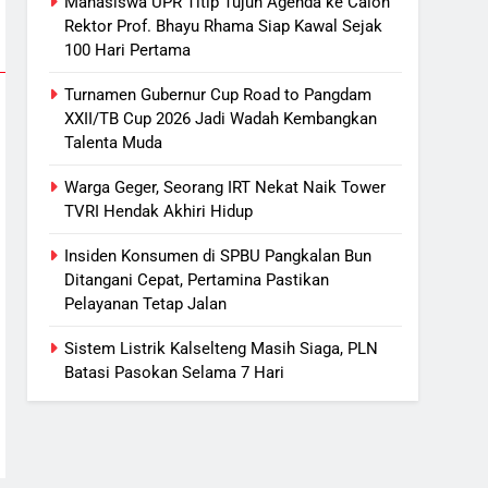
Mahasiswa UPR Titip Tujuh Agenda ke Calon
Distribusi BBM Diperkuat,
Rektor Prof. Bhayu Rhama Siap Kawal Sejak
Pertamina Targetkan Antrean di
100 Hari Pertama
SPBU Sampit Segera Terurai
ECONOMY
Turnamen Gubernur Cup Road to Pangdam
XXII/TB Cup 2026 Jadi Wadah Kembangkan
7
Ketua dan Empat Komisioner
Talenta Muda
KPU Kotim Resmi Jadi
Warga Geger, Seorang IRT Nekat Naik Tower
Tersangka Dugaan Korupsi
HUKUM DAN KRIMINAL
TVRI Hendak Akhiri Hidup
Dana Hibah Pilkada Rp40 Miliar
8
Insiden Konsumen di SPBU Pangkalan Bun
Presiden Prabowo Minta Bahlil
Ditangani Cepat, Pertamina Pastikan
Segera Tuntaskan Pemadaman
Pelayanan Tetap Jalan
Listrik di Kalsel-Teng
NUSANTARA
Sistem Listrik Kalselteng Masih Siaga, PLN
1
Batasi Pasokan Selama 7 Hari
Mahasiswa UPR Titip Tujuh
Agenda ke Calon Rektor Prof.
Bhayu Rhama Siap Kawal Sejak
REGION
100 Hari Pertama