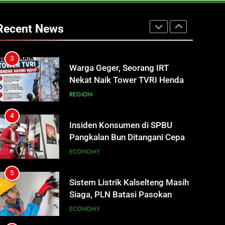
2
Turnamen Gubernur Cup Road
to Pangdam XXII/TB Cup
Recent News
2026 Jadi Wadah Kembangkan
SPORTS
Talenta Muda
3
Warga Geger, Seorang IRT
Nekat Naik Tower TVRI Hendak
Akhiri Hidup
REGION
4
Insiden Konsumen di SPBU
Pangkalan Bun Ditangani Cepat,
Pertamina Pastikan Pelayanan
ECONOMY
Tetap Jalan
5
Sistem Listrik Kalselteng Masih
Siaga, PLN Batasi Pasokan
Selama 7 Hari
ECONOMY