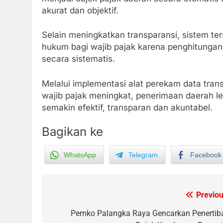
akurat dan objektif.
Selain meningkatkan transparansi, sistem te
hukum bagi wajib pajak karena penghitungan
secara sistematis.
Melalui implementasi alat perekam data tran
wajib pajak meningkat, penerimaan daerah le
semakin efektif, transparan dan akuntabel.
Bagikan ke
WhatsApp
Telegram
Facebook
5
Sistem Listrik Kalselteng Masi
Siaga, PLN Batasi Pasokan
Previou
Post
Selama 7 Hari
ECONOMY
navigation
Pemko Palangka Raya Gencarkan Penertib
6