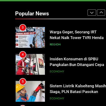
2
Turnamen Gubernur Cup Road
to Pangdam XXII/TB Cup
Popular News
2026 Jadi Wadah Kembangkan
SPORTS
Talenta Muda
3
Warga Geger, Seorang IRT
Nekat Naik Tower TVRI Hendak
Akhiri Hidup
REGION
4
Insiden Konsumen di SPBU
Pangkalan Bun Ditangani Cepat
Pertamina Pastikan Pelayanan
ECONOMY
Tetap Jalan
5
Sistem Listrik Kalselteng Masi
Siaga, PLN Batasi Pasokan
Selama 7 Hari
ECONOMY