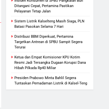
Insiden Konsumen di SPBU Pangkalan Bun
Nama Tokoh Anime Ramai
Ditangani Cepat, Pertamina Pastikan
Dipakai Warga Indonesia, Ada
Pelayanan Tetap Jalan
Uzumaki, D. Luffy, Shinchan,
NUSANTARA
Sistem Listrik Kalselteng Masih Siaga, PLN
hingga Doraemon
Batasi Pasokan Selama 7 Hari
7
Tak Ada Lagi Pajak Terlewat,
Distribusi BBM Diperkuat, Pertamina
GIS Mulai Diterapkan di
Targetkan Antrean di SPBU Sampit Segera
Palangka Raya
ECONOMY
Terurai
8
Ketua dan Empat Komisioner KPU Kotim
Manajemen FEB UPR Cetak
Resmi Jadi Tersangka Dugaan Korupsi Dana
Lulusan Siap Kerja Melalui
Hibah Pilkada Rp40 Miliar
Program Magang Berdampak
ECONOMY
Presiden Prabowo Minta Bahlil Segera
1
Tuntaskan Pemadaman Listrik di Kalsel-Teng
Insiden Konsumen di SPBU
Pangkalan Bun Ditangani Cepat,
Pertamina Pastikan Pelayanan
ECONOMY
Tetap Jalan