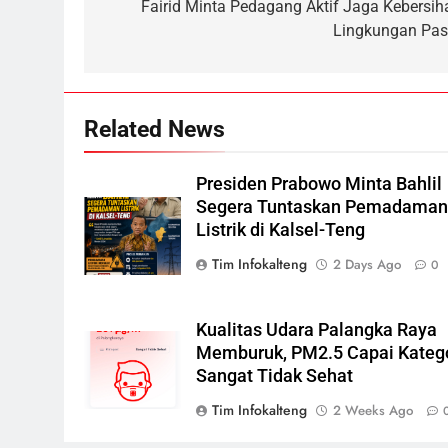
navigation
Fairid Minta Pedagang Aktif Jaga Kebersih
Nama Tokoh Anime Ramai
Lingkungan Pas
Dipakai Warga Indonesia, Ada
Uzumaki, D. Luffy, Shinchan,
NUSANTARA
hingga Doraemon
7
Related News
Tak Ada Lagi Pajak Terlewat,
GIS Mulai Diterapkan di
Palangka Raya
ECONOMY
Presiden Prabowo Minta Bahlil
Segera Tuntaskan Pemadama
8
Listrik di Kalsel-Teng
Manajemen FEB UPR Cetak
Tim Infokalteng
2 Days Ago
0
Lulusan Siap Kerja Melalui
Program Magang Berdampak
ECONOMY
Kualitas Udara Palangka Raya
1
Memburuk, PM2.5 Capai Kateg
Insiden Konsumen di SPBU
Sangat Tidak Sehat
Pangkalan Bun Ditangani Cepat
Pertamina Pastikan Pelayanan
Tim Infokalteng
2 Weeks Ago
ECONOMY
Tetap Jalan