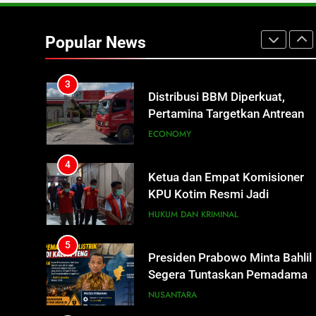
2
Sistem Listrik Kalselteng Masi
Siaga, PLN Batasi Pasokan
Popular News
Selama 7 Hari
ECONOMY
3
Distribusi BBM Diperkuat,
Pertamina Targetkan Antrean d
SPBU Sampit Segera Terurai
ECONOMY
4
Ketua dan Empat Komisioner
KPU Kotim Resmi Jadi
Tersangka Dugaan Korupsi
HUKUM DAN KRIMINAL
Dana Hibah Pilkada Rp40 Miliar
5
Presiden Prabowo Minta Bahlil
Segera Tuntaskan Pemadaman
Listrik di Kalsel-Teng
NUSANTARA