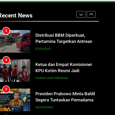
2
Sistem Listrik Kalselteng Masih
Siaga, PLN Batasi Pasokan
Recent News
Selama 7 Hari
ECONOMY
3
Distribusi BBM Diperkuat,
Pertamina Targetkan Antrean di
SPBU Sampit Segera Terurai
ECONOMY
4
Ketua dan Empat Komisioner
KPU Kotim Resmi Jadi
Tersangka Dugaan Korupsi
HUKUM DAN KRIMINAL
Dana Hibah Pilkada Rp40 Miliar
5
Presiden Prabowo Minta Bahlil
Segera Tuntaskan Pemadaman
Listrik di Kalsel-Teng
NUSANTARA