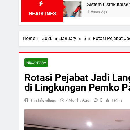
Jalan
Sistem Listrik Kalselteng Masih Siaga, 
4 Hours Ago
HEADLINES
Home
2026
January
5
Rotasi Pejabat J
NUSANTARA
Rotasi Pejabat Jadi La
di Lingkungan Pemko P
0
Tim Infokalteng
7 Months Ago
1 Mins