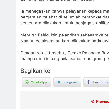
Ia menegaskan bahwa pelayanan kepada masy
pergantian pejabat di sejumlah perangkat da
sementara dilakukan untuk menjaga stabilitas
Menurut Fairid, izin pelantikan sebenarnya 
Namun pelaksanaan baru dilakukan pada awal J
Dengan rotasi tersebut, Pemko Palangka Raya
mampu mendukung pelaksanaan program pemba
Bagikan ke
5
WhatsApp
Telegram
Facebook
Presiden Prabowo Minta Bahlil
Segera Tuntaskan Pemadaman
Listrik di Kalsel-Teng
NUSANTARA
Previou
Post
6