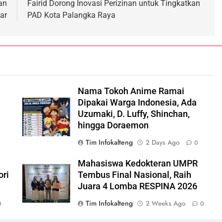
an
Fairid Dorong Inovasi Perizinan untuk Tingkatkan
ar
PAD Kota Palangka Raya
Nama Tokoh Anime Ramai
n
Dipakai Warga Indonesia, Ada
Uzumaki, D. Luffy, Shinchan,
hingga Doraemon
Tim Infokalteng
2 Days Ago
0
Mahasiswa Kedokteran UMPR
ori
Tembus Final Nasional, Raih
Juara 4 Lomba RESPINA 2026
,
Tim Infokalteng
2 Weeks Ago
0
0