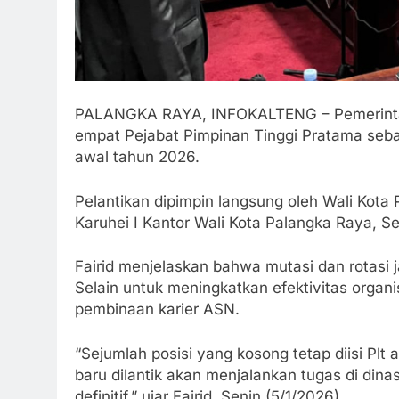
PALANGKA RAYA, INFOKALTENG – Pemerintah
empat Pejabat Pimpinan Tinggi Pratama seba
awal tahun 2026.
Pelantikan dipimpin langsung oleh Wali Kota
Karuhei I Kantor Wali Kota Palangka Raya, Se
Fairid menjelaskan bahwa mutasi dan rotasi 
Selain untuk meningkatkan efektivitas organis
pembinaan karier ASN.
“Sejumlah posisi yang kosong tetap diisi Plt 
baru dilantik akan menjalankan tugas di din
definitif,” ujar Fairid, Senin (5/1/2026).