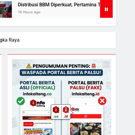
BBM Diperkuat, Pertamina Targetkan Antrean di SPBU Sampit S
ngka Raya