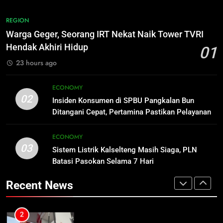
1
Warga Geger, Seorang IRT Nekat
8
REGION
Naik Tower TVRI Hendak Akhiri
DPRD Kalteng Dorong Serapan
Warga Geger, Seorang IRT Nekat Naik Tower TVRI
Hidup
Anggaran Lebih Maksimal
REGION
Hendak Akhiri Hidup
01
DPRD KALTENG
LEGISLATIF
23 hours ago
2
Insiden Konsumen di SPBU
1
ECONOMY
Pangkalan Bun Ditangani Cepat,
Warga Geger, Seorang IRT Nekat
02
Insiden Konsumen di SPBU Pangkalan Bun
Pertamina Pastikan Pelayanan
Naik Tower TVRI Hendak Akhiri
ECONOMY
Ditangani Cepat, Pertamina Pastikan Pelayanan
Tetap Jalan
Hidup
REGION
Tetap Jalan
3
ECONOMY
03
Sistem Listrik Kalselteng Masih
Sistem Listrik Kalselteng Masih Siaga, PLN
2
Siaga, PLN Batasi Pasokan Selama
Batasi Pasokan Selama 7 Hari
Insiden Konsumen di SPBU
7 Hari
Pangkalan Bun Ditangani Cepat,
ECONOMY
Recent News
Pertamina Pastikan Pelayanan
ECONOMY
Tetap Jalan
4
Distribusi BBM Diperkuat,
3