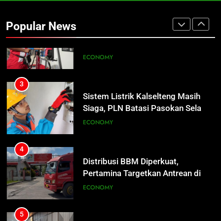
Insiden Konsumen di SPBU
Pangkalan Bun Ditangani Cepat,
Popular News
Pertamina Pastikan Pelayanan
ECONOMY
Tetap Jalan
3
Sistem Listrik Kalselteng Masih
Siaga, PLN Batasi Pasokan Selama
7 Hari
ECONOMY
4
Distribusi BBM Diperkuat,
Pertamina Targetkan Antrean di
SPBU Sampit Segera Terurai
ECONOMY
5
Ketua dan Empat Komisioner KPU
Kotim Resmi Jadi Tersangka