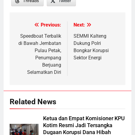
Threads
Twitter
Previous:
Next:
Post
navigation
Speedboat Terbalik
SEMMI Kalteng
di Bawah Jembatan
Dukung Polri
Pulau Petak,
Bongkar Korupsi
Penumpang
Sektor Energi
Berjuang
Selamatkan Diri
Related News
Ketua dan Empat Komisioner KPU
Kotim Resmi Jadi Tersangka
Dugaan Korupsi Dana Hibah