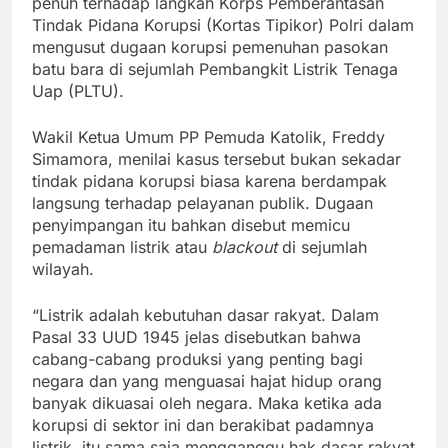
penuh terhadap langkah Korps Pemberantasan
Tindak Pidana Korupsi (Kortas Tipikor) Polri dalam
mengusut dugaan korupsi pemenuhan pasokan
batu bara di sejumlah Pembangkit Listrik Tenaga
Uap (PLTU).
Wakil Ketua Umum PP Pemuda Katolik, Freddy
Simamora, menilai kasus tersebut bukan sekadar
tindak pidana korupsi biasa karena berdampak
langsung terhadap pelayanan publik. Dugaan
penyimpangan itu bahkan disebut memicu
pemadaman listrik atau
blackout
di sejumlah
wilayah.
“Listrik adalah kebutuhan dasar rakyat. Dalam
Pasal 33 UUD 1945 jelas disebutkan bahwa
cabang-cabang produksi yang penting bagi
negara dan yang menguasai hajat hidup orang
banyak dikuasai oleh negara. Maka ketika ada
korupsi di sektor ini dan berakibat padamnya
listrik, itu sama saja mengganggu hak dasar rakyat