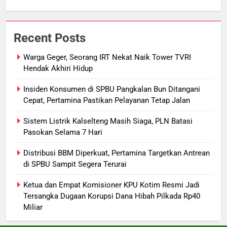
7
Sudarsono: Keberhasilan APBD
Recent Posts
Bukan Sekadar Hemat Anggaran
DPRD KALTENG
LEGISLATIF
Warga Geger, Seorang IRT Nekat Naik Tower TVRI
Hendak Akhiri Hidup
8
Insiden Konsumen di SPBU Pangkalan Bun Ditangani
DPRD Kalteng Dorong Serapan
Cepat, Pertamina Pastikan Pelayanan Tetap Jalan
Anggaran Lebih Maksimal
Sistem Listrik Kalselteng Masih Siaga, PLN Batasi
DPRD KALTENG
LEGISLATIF
Pasokan Selama 7 Hari
1
Distribusi BBM Diperkuat, Pertamina Targetkan Antrean
Warga Geger, Seorang IRT Nekat
di SPBU Sampit Segera Terurai
Naik Tower TVRI Hendak Akhiri
Ketua dan Empat Komisioner KPU Kotim Resmi Jadi
Hidup
REGION
Tersangka Dugaan Korupsi Dana Hibah Pilkada Rp40
Miliar
2