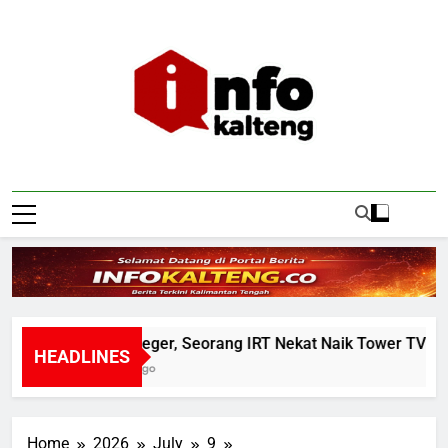
Skip
to
content
Infokalteng
Ruang Informasi Kalimantan Tengah
Warga Geger, Seorang IRT Nekat Naik Tower TVRI Hend
HEADLINES
23 Hours Ago
Home
2026
July
9