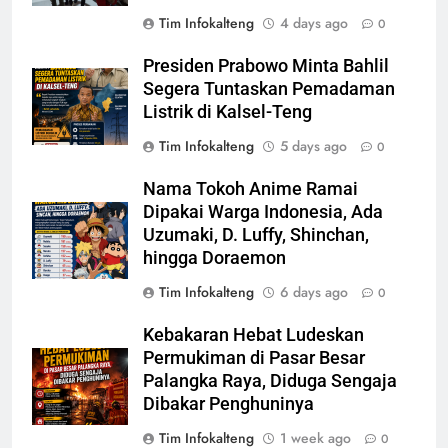
Tim Infokalteng
4 days ago
0
Presiden Prabowo Minta Bahlil
Segera Tuntaskan Pemadaman
Listrik di Kalsel-Teng
Tim Infokalteng
5 days ago
0
Nama Tokoh Anime Ramai
Dipakai Warga Indonesia, Ada
Uzumaki, D. Luffy, Shinchan,
hingga Doraemon
Tim Infokalteng
6 days ago
0
Kebakaran Hebat Ludeskan
Permukiman di Pasar Besar
Palangka Raya, Diduga Sengaja
Dibakar Penghuninya
Tim Infokalteng
1 week ago
0