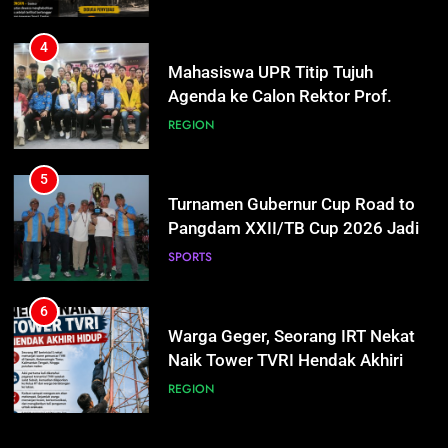
100 Hari Pertama
5
4
Turnamen Gubernur Cup Road to
Mahasiswa UPR Titip Tujuh
Pangdam XXII/TB Cup 2026 Jadi
Agenda ke Calon Rektor Prof.
Wadah Kembangkan Talenta Muda
Bhayu Rhama Siap Kawal Sejak
SPORTS
REGION
100 Hari Pertama
6
5
Warga Geger, Seorang IRT Nekat
Turnamen Gubernur Cup Road to
Naik Tower TVRI Hendak Akhiri
Pangdam XXII/TB Cup 2026 Jadi
Hidup
Wadah Kembangkan Talenta Muda
REGION
SPORTS
7
6
Insiden Konsumen di SPBU
Warga Geger, Seorang IRT Nekat
Pangkalan Bun Ditangani Cepat,
Naik Tower TVRI Hendak Akhiri
Pertamina Pastikan Pelayanan
Hidup
ECONOMY
REGION
Tetap Jalan
8
7