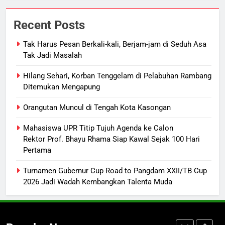
Insiden Konsumen di SPBU
Pangkalan Bun Ditangani Cepat,
Recent Posts
Pertamina Pastikan Pelayanan
ECONOMY
Tetap Jalan
Tak Harus Pesan Berkali-kali, Berjam-jam di Seduh Asa
Tak Jadi Masalah
8
Sistem Listrik Kalselteng Masih
Hilang Sehari, Korban Tenggelam di Pelabuhan Rambang
Siaga, PLN Batasi Pasokan Selama
Ditemukan Mengapung
7 Hari
ECONOMY
Orangutan Muncul di Tengah Kota Kasongan
1
Mahasiswa UPR Titip Tujuh Agenda ke Calon
Tak Harus Pesan Berkali-kali,
Rektor Prof. Bhayu Rhama Siap Kawal Sejak 100 Hari
Pertama
Berjam-jam di Seduh Asa Tak Jadi
Masalah
ECONOMY
Turnamen Gubernur Cup Road to Pangdam XXII/TB Cup
2026 Jadi Wadah Kembangkan Talenta Muda
2
Hilang Sehari, Korban Tenggelam
di Pelabuhan Rambang Ditemukan