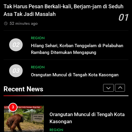
Berjam-jam di Seduh Asa Tak Jadi
Siaga, PLN Batasi Pasokan Selama
Tak Harus Pesan Berkali-kali, Berjam-jam di Seduh
Masalah
7 Hari
ECONOMY
ECONOMY
Asa Tak Jadi Masalah
01
52 minutes ago
2
1
Hilang Sehari, Korban Tenggelam
Tak Harus Pesan Berkali-kali,
REGION
di Pelabuhan Rambang Ditemukan
Berjam-jam di Seduh Asa Tak Jadi
02
Hilang Sehari, Korban Tenggelam di Pelabuhan
Mengapung
Masalah
REGION
ECONOMY
Rambang Ditemukan Mengapung
3
REGION
2
03
Orangutan Muncul di Tengah Kota
Orangutan Muncul di Tengah Kota Kasongan
Hilang Sehari, Korban Tenggelam
Kasongan
di Pelabuhan Rambang Ditemukan
Recent News
Mengapung
REGION
REGION
4
3
Mahasiswa UPR Titip Tujuh
Orangutan Muncul di Tengah Kota
Agenda ke Calon Rektor Prof.
Kasongan
Bhayu Rhama Siap Kawal Sejak
REGION
REGION