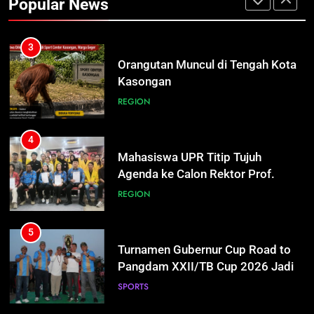
Popular News
Mengapung
REGION
3
Orangutan Muncul di Tengah Kota
Kasongan
REGION
4
Mahasiswa UPR Titip Tujuh
Agenda ke Calon Rektor Prof.
Bhayu Rhama Siap Kawal Sejak
REGION
100 Hari Pertama
5
Turnamen Gubernur Cup Road to
Pangdam XXII/TB Cup 2026 Jadi
Wadah Kembangkan Talenta Muda
SPORTS