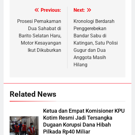
Previous:
Next:
Post
navigation
Prosesi Pemakaman
Kronologi Berdarah
Dua Sahabat di
Penggerebekan
Barito Selatan Haru,
Bandar Sabu di
Motor Kesayangan
Katingan, Satu Polisi
Ikut Dikuburkan
Gugur dan Dua
Anggota Masih
Hilang
Related News
Ketua dan Empat Komisioner KPU
Kotim Resmi Jadi Tersangka
Dugaan Korupsi Dana Hibah
Pilkada Rp40 Miliar