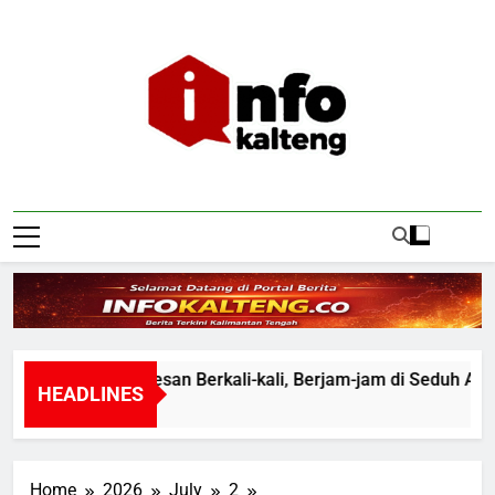
Skip
to
content
Infokalteng
Ruang Informasi Kalimantan Tengah
Tak Harus Pesan Berkali-kali, Berjam-jam di Seduh Asa T
HEADLINES
52 Minutes Ago
Home
2026
July
2