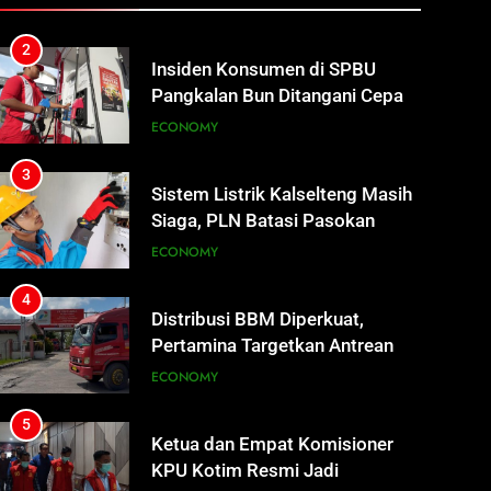
REGION
2
Insiden Konsumen di SPBU
Pangkalan Bun Ditangani Cepat,
Pertamina Pastikan Pelayanan
ECONOMY
Tetap Jalan
3
Sistem Listrik Kalselteng Masih
Siaga, PLN Batasi Pasokan
Selama 7 Hari
ECONOMY
4
Distribusi BBM Diperkuat,
Pertamina Targetkan Antrean di
SPBU Sampit Segera Terurai
ECONOMY
5
Ketua dan Empat Komisioner
KPU Kotim Resmi Jadi