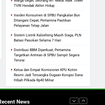
Warga Geger, Seorang IRT Nekat Naik Tower
Dana Hibah Pilkada Rp40 Miliar
TVRI Hendak Akhiri Hidup
6
Presiden Prabowo Minta Bahlil
Insiden Konsumen di SPBU Pangkalan Bun
Segera Tuntaskan Pemadaman
Ditangani Cepat, Pertamina Pastikan
Listrik di Kalsel-Teng
NUSANTARA
Pelayanan Tetap Jalan
Sistem Listrik Kalselteng Masih Siaga, PLN
7
Sudarsono: Keberhasilan APBD
Batasi Pasokan Selama 7 Hari
Bukan Sekadar Hemat
Distribusi BBM Diperkuat, Pertamina
Anggaran
DPRD KALTENG
LEGISLATIF
Targetkan Antrean di SPBU Sampit Segera
Terurai
8
DPRD Kalteng Dorong Serapan
Ketua dan Empat Komisioner KPU Kotim
Anggaran Lebih Maksimal
Resmi Jadi Tersangka Dugaan Korupsi Dana
DPRD KALTENG
LEGISLATIF
Hibah Pilkada Rp40 Miliar
1
Warga Geger, Seorang IRT
Nekat Naik Tower TVRI Hendak
Recent News
Akhiri Hidup