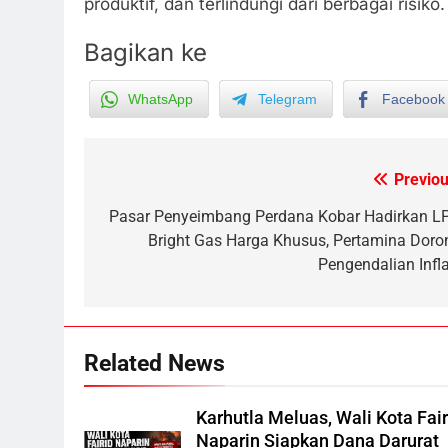
produktif, dan terlindungi dari berbagai risiko.
Bagikan ke
WhatsApp
Telegram
Facebook
Previou
Post
navigation
Pasar Penyeimbang Perdana Kobar Hadirkan L
Bright Gas Harga Khusus, Pertamina Doro
Pengendalian Infla
Related News
5
Ketua dan Empat Komisioner
KPU Kotim Resmi Jadi
Karhutla Meluas, Wali Kota Fair
Tersangka Dugaan Korupsi
Naparin Siapkan Dana Darurat
HUKUM DAN KRIMINAL