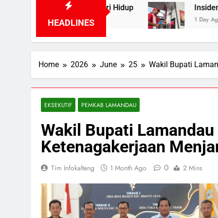
 Hendak Akhiri Hidup
Insiden Konsumen di S
1 Day Ago
HEADLINES
Home
2026
June
25
Wakil Bupati Laman
EKSEKUTIF
PEMKAB LAMANDAU
Wakil Bupati Lamandau
Ketenagakerjaan Menja
0
Tim Infokalteng
1 Month Ago
2 Mins