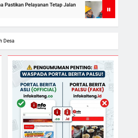
yanan Tetap Jalan
Sistem Listrik Kalselteng 
1 Day Ago
h Desa