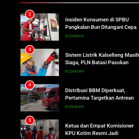
REGION
2
Insiden Konsumen di SPBU
Pangkalan Bun Ditangani Cepat
Pertamina Pastikan Pelayanan
ECONOMY
Tetap Jalan
3
Sistem Listrik Kalselteng Masi
Siaga, PLN Batasi Pasokan
Selama 7 Hari
ECONOMY
4
Distribusi BBM Diperkuat,
Pertamina Targetkan Antrean d
SPBU Sampit Segera Terurai
ECONOMY
5
Ketua dan Empat Komisioner
KPU Kotim Resmi Jadi