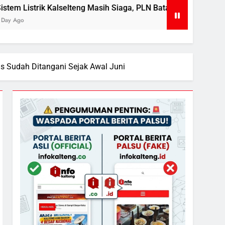
sih Siaga, PLN Batasi Pasokan Selama 7 Hari
D
2
sus Sudah Ditangani Sejak Awal Juni