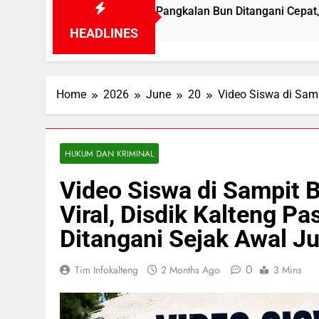
 Pangkalan Bun Ditangani Cepat, Pertamina Pastikan Pelayan
HEADLINES
Home
2026
June
20
Video Siswa di Samp
HUKUM DAN KRIMINAL
Video Siswa di Sampit B
Viral, Disdik Kalteng P
Ditangani Sejak Awal Ju
0
Tim Infokalteng
2 Months Ago
3 Mins