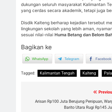
dukungan seluruh masyarakat Kalimantan Te
yang cerdas secara akademik, tetapi juga ber
Disdik Kalteng berharap kejadian tersebut 
lingkungan sekolah yang lebih aman, nyama
sesuai nilai-nilai
Huma Betang dan Belom Ba
5
Bagikan ke
Ketua dan Empat Komisioner
KPU Kotim Resmi Jadi
Tersangka Dugaan Korupsi
WhatsApp
Telegram
Facebook
HUKUM DAN KRIMINAL
Dana Hibah Pilkada Rp40 Miliar
6
Tagged:
Kalimantan Tengah
Kalteng
Pal
Presiden Prabowo Minta Bahlil
Segera Tuntaskan Pemadaman
Listrik di Kalsel-Teng
NUSANTARA
Previou
Post
7
navigation
Arisan Rp100 Juta Berujung Penipuan, War
Sudarsono: Keberhasilan APBD
Barito Utara Rugi Rp145 Ju
Bukan Sekadar Hemat