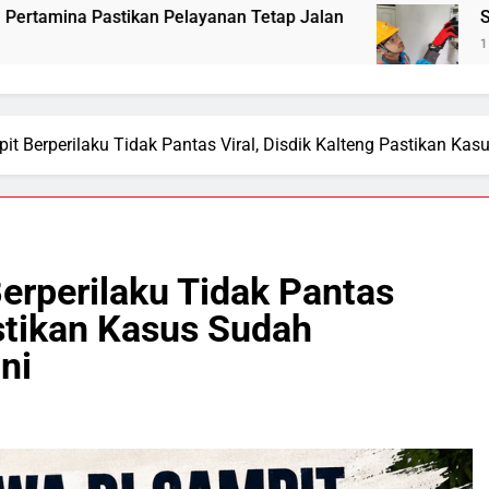
an Tetap Jalan
Sistem Listrik Kalselteng Ma
1 Day Ago
it Berperilaku Tidak Pantas Viral, Disdik Kalteng Pastikan Ka
erperilaku Tidak Pantas
astikan Kasus Sudah
ni