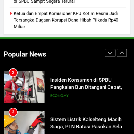
Warga Geger, Seorang IRT Nekat
di SPBU Sampit Segera Terurai
Naik Tower TVRI Hendak Akhiri
Ketua dan Empat Komisioner KPU Kotim Resmi Jadi
Hidup
REGION
Tersangka Dugaan Korupsi Dana Hibah Pilkada Rp40
Miliar
2
Insiden Konsumen di SPBU
Pangkalan Bun Ditangani Cepat,
Popular News
Pertamina Pastikan Pelayanan
ECONOMY
Tetap Jalan
3
Sistem Listrik Kalselteng Masih
Siaga, PLN Batasi Pasokan Selama
7 Hari
ECONOMY
4
Distribusi BBM Diperkuat,
Pertamina Targetkan Antrean di
SPBU Sampit Segera Terurai