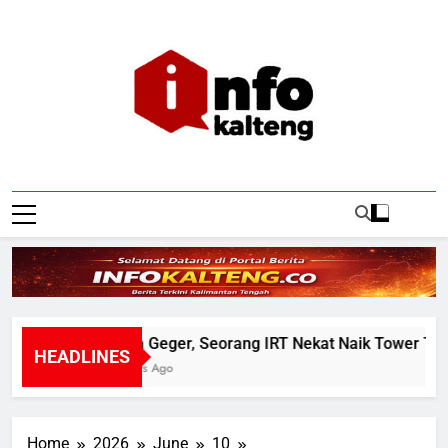
Skip
to
content
Infokalteng
Ruang Informasi Kalimantan Tengah
Warga Geger, Seorang IRT Nekat Naik Tower TVRI He
HEADLINES
10 Hours Ago
Home
2026
June
10