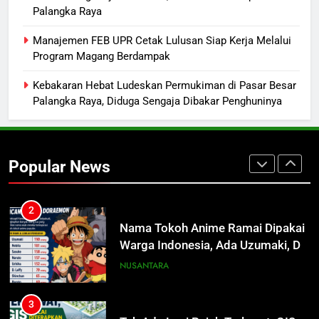
Palangka Raya
1
Manajemen FEB UPR Cetak Lulusan Siap Kerja Melalui
Presiden Prabowo Minta Bahlil
Program Magang Berdampak
Segera Tuntaskan Pemadaman
Listrik di Kalsel-Teng
NUSANTARA
Kebakaran Hebat Ludeskan Permukiman di Pasar Besar
Palangka Raya, Diduga Sengaja Dibakar Penghuninya
2
Nama Tokoh Anime Ramai Dipakai
Warga Indonesia, Ada Uzumaki, D.
Popular News
Luffy, Shinchan, hingga Doraemon
NUSANTARA
3
Tak Ada Lagi Pajak Terlewat, GIS
Mulai Diterapkan di Palangka Raya
ECONOMY
4