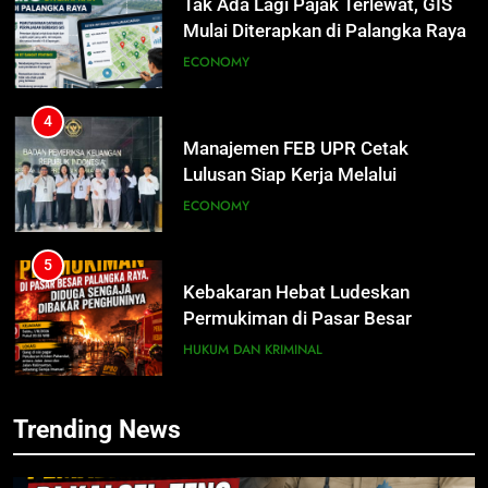
Manajemen FEB UPR Cetak
Lulusan Siap Kerja Melalui
Program Magang Berdampak
ECONOMY
5
Kebakaran Hebat Ludeskan
Permukiman di Pasar Besar
Palangka Raya, Diduga Sengaja
HUKUM DAN KRIMINAL
Dibakar Penghuninya
6
Mantan Wakil Wali Kota Keluhkan
5
Badut Jalanan, Sebut Mulai
Kebakaran Hebat Ludeskan
Meresahkan Pengendara
REGION
VIRAL
Permukiman di Pasar Besar
Palangka Raya, Diduga Sengaja
HUKUM DAN KRIMINAL
Dibakar Penghuninya
7
Trending News
Suara Bising Berujung Penindakan,
6
Polsek Rakumpit Amankan Motor
Mantan Wakil Wali Kota Keluhkan