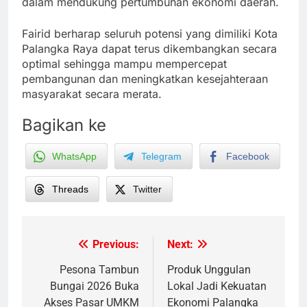
dalam mendukung pertumbuhan ekonomi daerah.
Fairid berharap seluruh potensi yang dimiliki Kota
Palangka Raya dapat terus dikembangkan secara
optimal sehingga mampu mempercepat
pembangunan dan meningkatkan kesejahteraan
masyarakat secara merata.
Bagikan ke
WhatsApp
Telegram
Facebook
Threads
Twitter
Previous:
Next:
Post
navigation
Pesona Tambun
Produk Unggulan
Bungai 2026 Buka
Lokal Jadi Kekuatan
Akses Pasar UMKM
Ekonomi Palangka