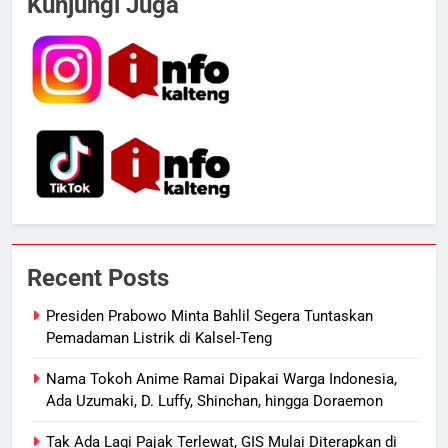
Kunjungi Juga
Permukiman di Pasar Besar
Palangka Raya, Diduga Sengaja
HUKUM DAN KRIMINAL
Dibakar Penghuninya
6
Mantan Wakil Wali Kota Keluhkan
Badut Jalanan, Sebut Mulai
Meresahkan Pengendara
REGION
VIRAL
7
Suara Bising Berujung Penindakan,
Polsek Rakumpit Amankan Motor
Recent Posts
Berknalpot Brong
HUKUM DAN KRIMINAL
Presiden Prabowo Minta Bahlil Segera Tuntaskan
Pemadaman Listrik di Kalsel-Teng
8
Harga Pertalite Subsidi Eceran di
Nama Tokoh Anime Ramai Dipakai Warga Indonesia,
Lamandau Masih Tembus Rp15
Ada Uzumaki, D. Luffy, Shinchan, hingga Doraemon
Ribu per Liter
REGION
Tak Ada Lagi Pajak Terlewat, GIS Mulai Diterapkan di