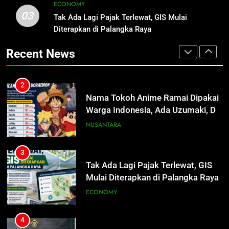
ECONOMY
3
03
Tak Ada Lagi Pajak Terlewat, GIS
Tak Ada Lagi Pajak Terlewat, GIS Mulai
2
Diterapkan di Palangka Raya
Mulai Diterapkan di Palangka Raya
Nama Tokoh Anime Ramai Dipakai
ECONOMY
Warga Indonesia, Ada Uzumaki, D.
Recent News
Luffy, Shinchan, hingga Doraemon
NUSANTARA
4
Manajemen FEB UPR Cetak
3
Lulusan Siap Kerja Melalui
Tak Ada Lagi Pajak Terlewat, GIS
Program Magang Berdampak
ECONOMY
Mulai Diterapkan di Palangka Raya
ECONOMY
5
Kebakaran Hebat Ludeskan
4
Permukiman di Pasar Besar
Manajemen FEB UPR Cetak
Palangka Raya, Diduga Sengaja
HUKUM DAN KRIMINAL
Lulusan Siap Kerja Melalui
Dibakar Penghuninya
Program Magang Berdampak
ECONOMY
6
Mantan Wakil Wali Kota Keluhkan
5