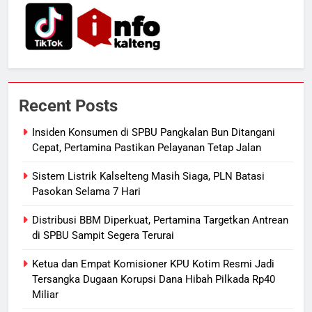
Nama Tokoh Anime Ramai Dipakai
Warga Indonesia, Ada Uzumaki, D.
Luffy, Shinchan, hingga Doraemon
NUSANTARA
7
Tak Ada Lagi Pajak Terlewat, GIS
Recent Posts
Mulai Diterapkan di Palangka Raya
ECONOMY
Insiden Konsumen di SPBU Pangkalan Bun Ditangani
Cepat, Pertamina Pastikan Pelayanan Tetap Jalan
8
Sistem Listrik Kalselteng Masih Siaga, PLN Batasi
Manajemen FEB UPR Cetak
Pasokan Selama 7 Hari
Lulusan Siap Kerja Melalui
Distribusi BBM Diperkuat, Pertamina Targetkan Antrean
Program Magang Berdampak
ECONOMY
di SPBU Sampit Segera Terurai
1
Ketua dan Empat Komisioner KPU Kotim Resmi Jadi
Insiden Konsumen di SPBU
Tersangka Dugaan Korupsi Dana Hibah Pilkada Rp40
Miliar
Pangkalan Bun Ditangani Cepat,