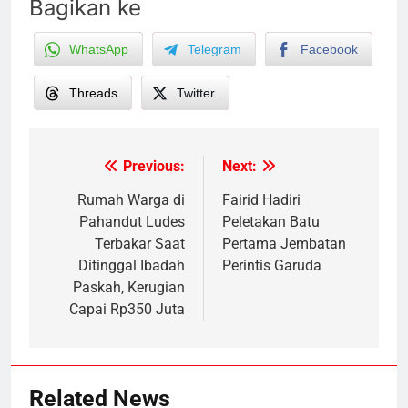
Bagikan ke
WhatsApp
Telegram
Facebook
Threads
Twitter
Previous:
Next:
Post
navigation
Rumah Warga di
Fairid Hadiri
Pahandut Ludes
Peletakan Batu
Terbakar Saat
Pertama Jembatan
Ditinggal Ibadah
Perintis Garuda
Paskah, Kerugian
Capai Rp350 Juta
Related News