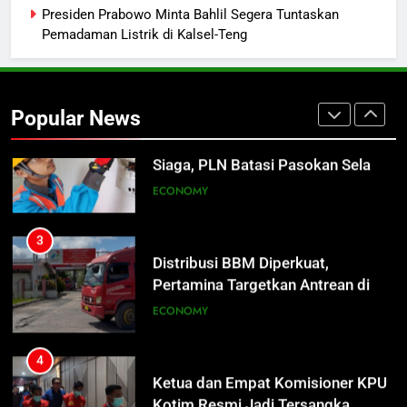
Pertamina Pastikan Pelayanan
ECONOMY
Presiden Prabowo Minta Bahlil Segera Tuntaskan
Tetap Jalan
Pemadaman Listrik di Kalsel-Teng
2
Sistem Listrik Kalselteng Masih
Siaga, PLN Batasi Pasokan Selama
Popular News
7 Hari
ECONOMY
3
Distribusi BBM Diperkuat,
Pertamina Targetkan Antrean di
SPBU Sampit Segera Terurai
ECONOMY
4
Ketua dan Empat Komisioner KPU
Kotim Resmi Jadi Tersangka
Dugaan Korupsi Dana Hibah
HUKUM DAN KRIMINAL
Pilkada Rp40 Miliar