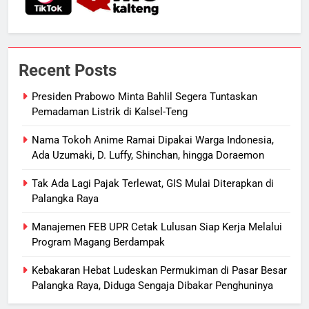
7
Suara Bising Berujung Penindakan,
Polsek Rakumpit Amankan Motor
Recent Posts
Berknalpot Brong
HUKUM DAN KRIMINAL
Presiden Prabowo Minta Bahlil Segera Tuntaskan
Pemadaman Listrik di Kalsel-Teng
8
Harga Pertalite Subsidi Eceran di
Nama Tokoh Anime Ramai Dipakai Warga Indonesia,
Lamandau Masih Tembus Rp15
Ada Uzumaki, D. Luffy, Shinchan, hingga Doraemon
Ribu per Liter
REGION
Tak Ada Lagi Pajak Terlewat, GIS Mulai Diterapkan di
Palangka Raya
1
Presiden Prabowo Minta Bahlil
Manajemen FEB UPR Cetak Lulusan Siap Kerja Melalui
Program Magang Berdampak
Segera Tuntaskan Pemadaman
Listrik di Kalsel-Teng
NUSANTARA
Kebakaran Hebat Ludeskan Permukiman di Pasar Besar
Palangka Raya, Diduga Sengaja Dibakar Penghuninya
2