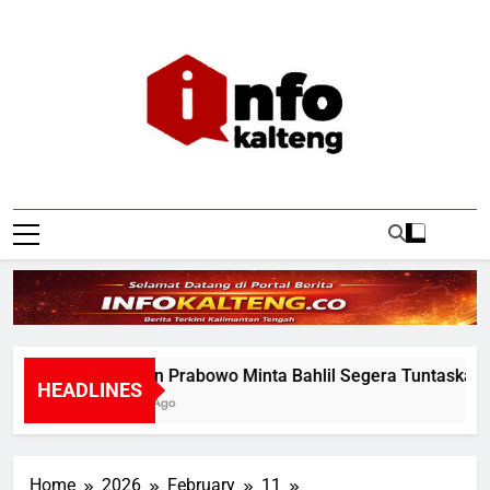
Skip
to
content
Infokalteng
Ruang Informasi Kalimantan Tengah
Presiden Prabowo Minta Bahlil Segera Tuntaskan Pem
HEADLINES
21 Hours Ago
Home
2026
February
11