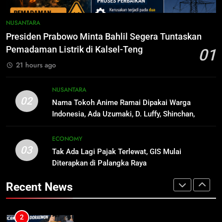
1
Presiden Prabowo Minta Bahlil
8
NUSANTARA
Segera Tuntaskan Pemadaman
Harga Pertalite Subsidi Eceran di
Presiden Prabowo Minta Bahlil Segera Tuntaskan
Listrik di Kalsel-Teng
Lamandau Masih Tembus Rp15
NUSANTARA
Pemadaman Listrik di Kalsel-Teng
01
Ribu per Liter
REGION
21 hours ago
2
Nama Tokoh Anime Ramai Dipakai
1
NUSANTARA
Warga Indonesia, Ada Uzumaki, D.
Presiden Prabowo Minta Bahlil
02
Nama Tokoh Anime Ramai Dipakai Warga
Luffy, Shinchan, hingga Doraemon
Segera Tuntaskan Pemadaman
NUSANTARA
Indonesia, Ada Uzumaki, D. Luffy, Shinchan,
Listrik di Kalsel-Teng
NUSANTARA
hingga Doraemon
3
ECONOMY
03
Tak Ada Lagi Pajak Terlewat, GIS
Tak Ada Lagi Pajak Terlewat, GIS Mulai
2
Mulai Diterapkan di Palangka Raya
Diterapkan di Palangka Raya
Nama Tokoh Anime Ramai Dipakai
Warga Indonesia, Ada Uzumaki, D.
ECONOMY
Recent News
Luffy, Shinchan, hingga Doraemon
NUSANTARA
4
Manajemen FEB UPR Cetak
3