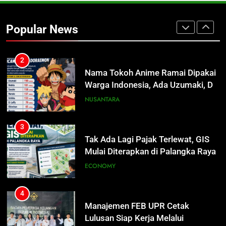
Nama Tokoh Anime Ramai Dipakai
Warga Indonesia, Ada Uzumaki, D.
Popular News
Luffy, Shinchan, hingga Doraemon
NUSANTARA
3
Tak Ada Lagi Pajak Terlewat, GIS
Mulai Diterapkan di Palangka Raya
ECONOMY
4
Manajemen FEB UPR Cetak
Lulusan Siap Kerja Melalui
Program Magang Berdampak
ECONOMY
5
Kebakaran Hebat Ludeskan
Permukiman di Pasar Besar