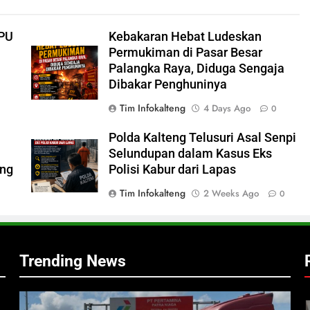
KPU
Kebakaran Hebat Ludeskan
Permukiman di Pasar Besar
Palangka Raya, Diduga Sengaja
Dibakar Penghuninya
Tim Infokalteng
4 Days Ago
0
Polda Kalteng Telusuri Asal Senpi
Selundupan dalam Kasus Eks
ong
Polisi Kabur dari Lapas
i
Tim Infokalteng
2 Weeks Ago
0
Trending News