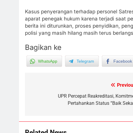
Kasus penyerangan terhadap personel Satres
aparat penegak hukum karena terjadi saat p
berita ini diturunkan, proses penyidikan, pen
polisi yang masih hilang masih terus berlang
Bagikan ke
5
WhatsApp
Telegram
Facebook
Tak Ada Lagi Pajak Terlewat,
GIS Mulai Diterapkan di
Palangka Raya
ECONOMY
Previou
Post
6
navigation
UPR Percepat Reakreditasi, Komitm
Manajemen FEB UPR Cetak
Pertahankan Status “Baik Sekal
Lulusan Siap Kerja Melalui
Program Magang Berdampak
ECONOMY
7
Related News
Kebakaran Hebat Ludeskan