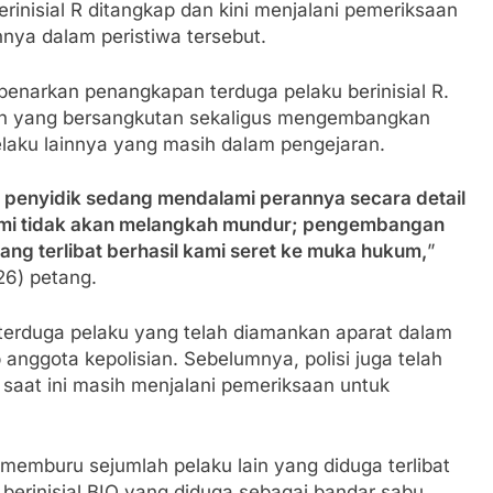
rinisial R ditangkap dan kini menjalani pemeriksaan
nnya dalam peristiwa tersebut.
enarkan penangkapan terduga pelaku berinisial R.
an yang bersangkutan sekaligus mengembangkan
laku lainnya yang masih dalam pengejaran.
, penyidik sedang mendalami perannya secara detail
Kami tidak akan melangkah mundur; pengembangan
ang terlibat berhasil kami seret ke muka hukum,
”
26) petang.
erduga pelaku yang telah diamankan aparat dalam
ggota kepolisian. Sebelumnya, polisi juga telah
saat ini masih menjalani pemeriksaan untuk
memburu sejumlah pelaku lain yang diduga terlibat
berinisial BIO yang diduga sebagai bandar sabu