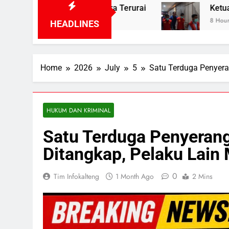
gera Terurai
Ketua dan Empat Komisioner KPU
8 Hours Ago
HEADLINES
Home
2026
July
5
Satu Terduga Penyeran
HUKUM DAN KRIMINAL
Satu Terduga Penyerang 
Ditangkap, Pelaku Lain
0
Tim Infokalteng
1 Month Ago
2 Mins