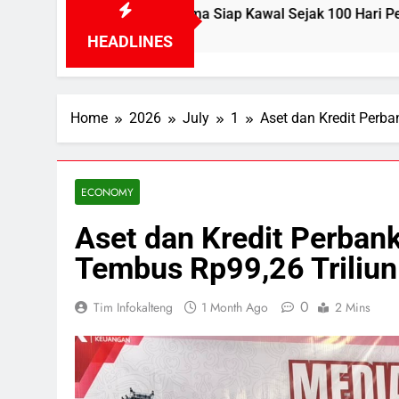
hayu Rhama Siap Kawal Sejak 100 Hari Pertama
HEADLINES
Home
2026
July
1
Aset dan Kredit Perb
ECONOMY
Aset dan Kredit Perban
Tembus Rp99,26 Triliun
0
Tim Infokalteng
1 Month Ago
2 Mins