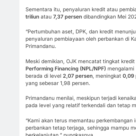
Sementara itu, penyaluran kredit atau pem
triliun
atau
7,37 persen
dibandingkan Mei 2025
“Pertumbuhan aset, DPK, dan kredit menunj
penyaluran pembiayaan oleh perbankan di Ka
Primandanu.
Meski demikian, OJK mencatat tingkat kredi
Performing Financing (NPL/NPF)
mengalami k
berada di level
2,07 persen
, meningkat
0,09
yang sebesar 1,98 persen.
Primandanu menilai, meskipun terjadi kenaika
pada level yang relatif terkendali dan tetap
“Kami akan terus memantau perkembangan ind
perbankan tetap terjaga, sehingga mampu 
berkelanjutan,” pungkasnya.