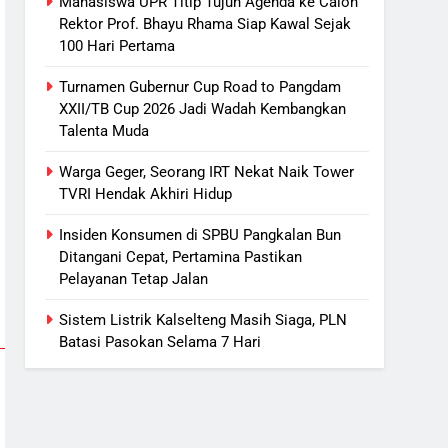
Mahasiswa UPR Titip Tujuh Agenda ke Calon
Rektor Prof. Bhayu Rhama Siap Kawal Sejak
100 Hari Pertama
Turnamen Gubernur Cup Road to Pangdam
XXII/TB Cup 2026 Jadi Wadah Kembangkan
Talenta Muda
5
Sistem Listrik Kalselteng Masih
Warga Geger, Seorang IRT Nekat Naik Tower
Siaga, PLN Batasi Pasokan
TVRI Hendak Akhiri Hidup
Selama 7 Hari
ECONOMY
Insiden Konsumen di SPBU Pangkalan Bun
6
Ditangani Cepat, Pertamina Pastikan
Distribusi BBM Diperkuat,
Pelayanan Tetap Jalan
Pertamina Targetkan Antrean di
Sistem Listrik Kalselteng Masih Siaga, PLN
SPBU Sampit Segera Terurai
ECONOMY
Batasi Pasokan Selama 7 Hari
7
Ketua dan Empat Komisioner
KPU Kotim Resmi Jadi
Tersangka Dugaan Korupsi
HUKUM DAN KRIMINAL