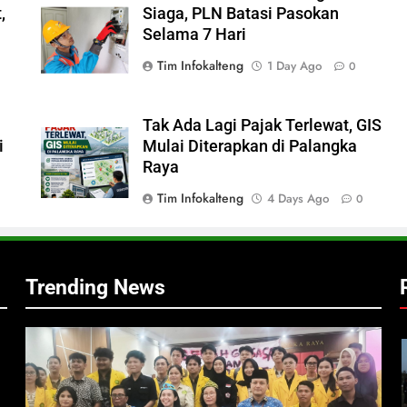
,
Siaga, PLN Batasi Pasokan
Selama 7 Hari
Tim Infokalteng
1 Day Ago
0
Tak Ada Lagi Pajak Terlewat, GIS
i
Mulai Diterapkan di Palangka
Raya
Tim Infokalteng
4 Days Ago
0
Trending News