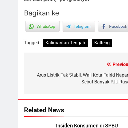
Bagikan ke
WhatsApp
Telegram
Facebook
5
Tagged:
Kalimantan Tengah
Kalteng
Sistem Listrik Kalselteng Masi
Siaga, PLN Batasi Pasokan
Selama 7 Hari
ECONOMY
Previou
Post
6
navigation
Arus Listrik Tak Stabil, Wali Kota Fairid Napa
Distribusi BBM Diperkuat,
Sebut Banyak PJU Rus
Pertamina Targetkan Antrean d
SPBU Sampit Segera Terurai
ECONOMY
7
Related News
Ketua dan Empat Komisioner
KPU Kotim Resmi Jadi
Tersangka Dugaan Korupsi
HUKUM DAN KRIMINAL
Insiden Konsumen di SPBU