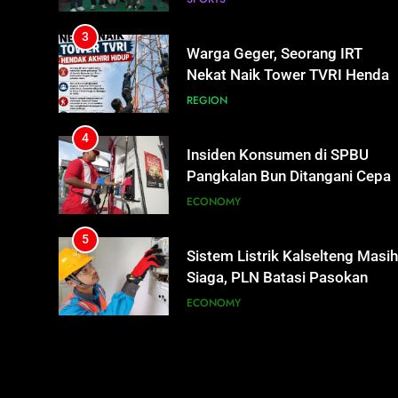
4
Insiden Konsumen di SPBU
Pangkalan Bun Ditangani Cepat
Pertamina Pastikan Pelayanan
ECONOMY
Tetap Jalan
5
Sistem Listrik Kalselteng Masi
Siaga, PLN Batasi Pasokan
Selama 7 Hari
ECONOMY
6
Distribusi BBM Diperkuat,
Pertamina Targetkan Antrean d
SPBU Sampit Segera Terurai
ECONOMY
7
Ketua dan Empat Komisioner
KPU Kotim Resmi Jadi