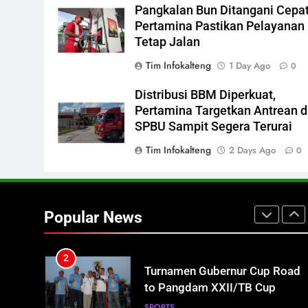
Dana Hibah Pilkada Rp40 Miliar
Pangkalan Bun Ditangani Cepat
8
Pertamina Pastikan Pelayanan
Presiden Prabowo Minta Bahlil
Tetap Jalan
Segera Tuntaskan Pemadaman
Tim Infokalteng
1 Day Ago
0
Listrik di Kalsel-Teng
NUSANTARA
Distribusi BBM Diperkuat,
1
Pertamina Targetkan Antrean d
Mahasiswa UPR Titip Tujuh
SPBU Sampit Segera Terurai
Agenda ke Calon Rektor Prof.
Bhayu Rhama Siap Kawal Sejak
Tim Infokalteng
2 Days Ago
REGION
0
100 Hari Pertama
2
Turnamen Gubernur Cup Road
to Pangdam XXII/TB Cup
Popular News
2026 Jadi Wadah Kembangkan
SPORTS
Talenta Muda
3
Warga Geger, Seorang IRT
Nekat Naik Tower TVRI Hendak
Akhiri Hidup
REGION