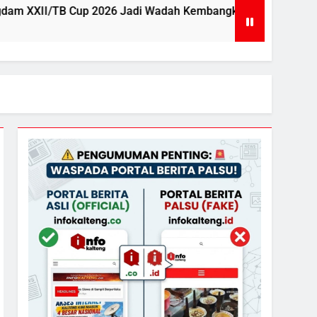
26 Jadi Wadah Kembangkan Talenta Muda
Wa
1 D