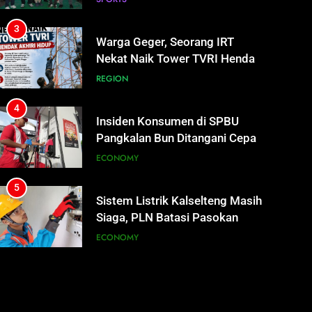
4
Insiden Konsumen di SPBU
Pangkalan Bun Ditangani Cepat,
Pertamina Pastikan Pelayanan
ECONOMY
Tetap Jalan
5
Sistem Listrik Kalselteng Masih
Siaga, PLN Batasi Pasokan
Selama 7 Hari
ECONOMY
6
Distribusi BBM Diperkuat,
Pertamina Targetkan Antrean di
SPBU Sampit Segera Terurai
ECONOMY
7
Ketua dan Empat Komisioner
KPU Kotim Resmi Jadi