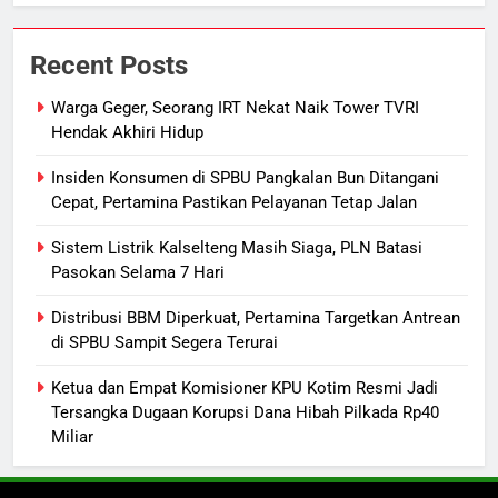
7
Nama Tokoh Anime Ramai Dipakai
Recent Posts
Warga Indonesia, Ada Uzumaki, D.
Luffy, Shinchan, hingga Doraemon
NUSANTARA
Warga Geger, Seorang IRT Nekat Naik Tower TVRI
Hendak Akhiri Hidup
8
Insiden Konsumen di SPBU Pangkalan Bun Ditangani
Tak Ada Lagi Pajak Terlewat, GIS
Cepat, Pertamina Pastikan Pelayanan Tetap Jalan
Mulai Diterapkan di Palangka Raya
Sistem Listrik Kalselteng Masih Siaga, PLN Batasi
ECONOMY
Pasokan Selama 7 Hari
1
Distribusi BBM Diperkuat, Pertamina Targetkan Antrean
Warga Geger, Seorang IRT Nekat
di SPBU Sampit Segera Terurai
Naik Tower TVRI Hendak Akhiri
Ketua dan Empat Komisioner KPU Kotim Resmi Jadi
Hidup
REGION
Tersangka Dugaan Korupsi Dana Hibah Pilkada Rp40
Miliar
2
Insiden Konsumen di SPBU