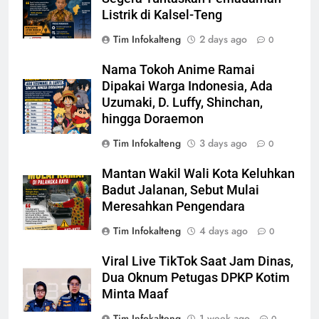
Listrik di Kalsel-Teng
Tim Infokalteng
2 days ago
0
Nama Tokoh Anime Ramai
Dipakai Warga Indonesia, Ada
Uzumaki, D. Luffy, Shinchan,
hingga Doraemon
Tim Infokalteng
3 days ago
0
Mantan Wakil Wali Kota Keluhkan
Badut Jalanan, Sebut Mulai
Meresahkan Pengendara
Tim Infokalteng
4 days ago
0
Viral Live TikTok Saat Jam Dinas,
Dua Oknum Petugas DPKP Kotim
Minta Maaf
Tim Infokalteng
1 week ago
0