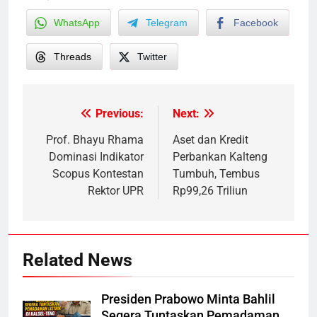
WhatsApp
Telegram
Facebook
Threads
Twitter
Previous:
Next:
Post
navigation
Prof. Bhayu Rhama
Aset dan Kredit
Dominasi Indikator
Perbankan Kalteng
Scopus Kontestan
Tumbuh, Tembus
Rektor UPR
Rp99,26 Triliun
Related News
Presiden Prabowo Minta Bahlil
Segera Tuntaskan Pemadaman