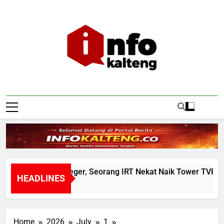
Skip
to
content
Infokalteng
Ruang Informasi Kalimantan Tengah
Warga Geger, Seorang IRT Nekat Naik Tower TVRI Hend
HEADLINES
1 Hour Ago
Home
2026
July
1