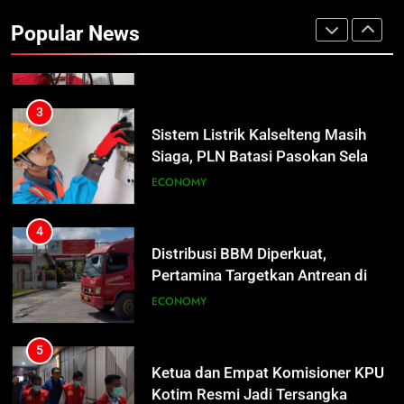
Pangkalan Bun Ditangani Cepat,
Popular News
Pertamina Pastikan Pelayanan
ECONOMY
Tetap Jalan
3
Sistem Listrik Kalselteng Masih
Siaga, PLN Batasi Pasokan Selama
7 Hari
ECONOMY
4
Distribusi BBM Diperkuat,
Pertamina Targetkan Antrean di
SPBU Sampit Segera Terurai
ECONOMY
5
Ketua dan Empat Komisioner KPU
Kotim Resmi Jadi Tersangka
Dugaan Korupsi Dana Hibah
HUKUM DAN KRIMINAL