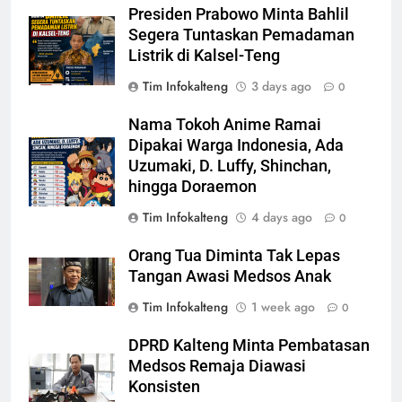
Presiden Prabowo Minta Bahlil
Segera Tuntaskan Pemadaman
Listrik di Kalsel-Teng
Tim Infokalteng
3 days ago
0
Nama Tokoh Anime Ramai
Dipakai Warga Indonesia, Ada
Uzumaki, D. Luffy, Shinchan,
hingga Doraemon
Tim Infokalteng
4 days ago
0
Orang Tua Diminta Tak Lepas
Tangan Awasi Medsos Anak
Tim Infokalteng
1 week ago
0
DPRD Kalteng Minta Pembatasan
Medsos Remaja Diawasi
Konsisten