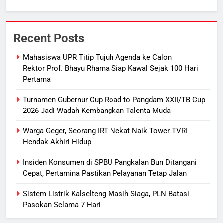
7
Ketua dan Empat Komisioner KPU
Recent Posts
Kotim Resmi Jadi Tersangka
Dugaan Korupsi Dana Hibah
HUKUM DAN KRIMINAL
Mahasiswa UPR Titip Tujuh Agenda ke Calon
Pilkada Rp40 Miliar
Rektor Prof. Bhayu Rhama Siap Kawal Sejak 100 Hari
Pertama
8
Presiden Prabowo Minta Bahlil
Turnamen Gubernur Cup Road to Pangdam XXII/TB Cup
Segera Tuntaskan Pemadaman
2026 Jadi Wadah Kembangkan Talenta Muda
Listrik di Kalsel-Teng
NUSANTARA
Warga Geger, Seorang IRT Nekat Naik Tower TVRI
Hendak Akhiri Hidup
1
Mahasiswa UPR Titip Tujuh
Insiden Konsumen di SPBU Pangkalan Bun Ditangani
Cepat, Pertamina Pastikan Pelayanan Tetap Jalan
Agenda ke Calon Rektor Prof.
Bhayu Rhama Siap Kawal Sejak
REGION
Sistem Listrik Kalselteng Masih Siaga, PLN Batasi
100 Hari Pertama
Pasokan Selama 7 Hari
2