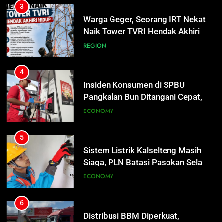
Pangkalan Bun Ditangani Cepat,
3
Pertamina Pastikan Pelayanan
ECONOMY
Warga Geger, Seorang IRT Nekat
Tetap Jalan
Naik Tower TVRI Hendak Akhiri
Hidup
REGION
5
Sistem Listrik Kalselteng Masih
Siaga, PLN Batasi Pasokan Selama
4
7 Hari
ECONOMY
Insiden Konsumen di SPBU
Pangkalan Bun Ditangani Cepat,
Pertamina Pastikan Pelayanan
ECONOMY
6
Tetap Jalan
Distribusi BBM Diperkuat,
Pertamina Targetkan Antrean di
5
SPBU Sampit Segera Terurai
ECONOMY
Sistem Listrik Kalselteng Masih
Siaga, PLN Batasi Pasokan Selama
7 Hari
ECONOMY
7
Ketua dan Empat Komisioner KPU
Kotim Resmi Jadi Tersangka
6
Dugaan Korupsi Dana Hibah
HUKUM DAN KRIMINAL
Distribusi BBM Diperkuat,