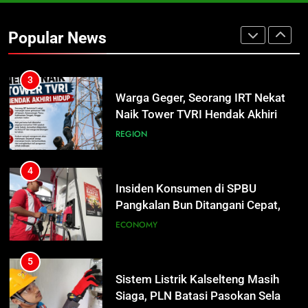
Turnamen Gubernur Cup Road to
Pangdam XXII/TB Cup 2026 Jadi
Popular News
Wadah Kembangkan Talenta Muda
SPORTS
3
Warga Geger, Seorang IRT Nekat
Naik Tower TVRI Hendak Akhiri
Hidup
REGION
4
Insiden Konsumen di SPBU
Pangkalan Bun Ditangani Cepat,
Pertamina Pastikan Pelayanan
ECONOMY
Tetap Jalan
5
Sistem Listrik Kalselteng Masih
Siaga, PLN Batasi Pasokan Selama