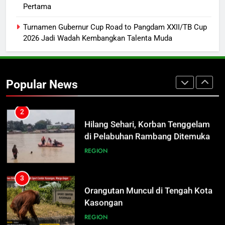
Pertama
Berjam-jam di Seduh Asa Tak Jadi
Masalah
ECONOMY
Turnamen Gubernur Cup Road to Pangdam XXII/TB Cup
2026 Jadi Wadah Kembangkan Talenta Muda
2
Hilang Sehari, Korban Tenggelam
di Pelabuhan Rambang Ditemukan
Popular News
Mengapung
REGION
3
Orangutan Muncul di Tengah Kota
Kasongan
REGION
4
Mahasiswa UPR Titip Tujuh
Agenda ke Calon Rektor Prof.
Bhayu Rhama Siap Kawal Sejak
REGION