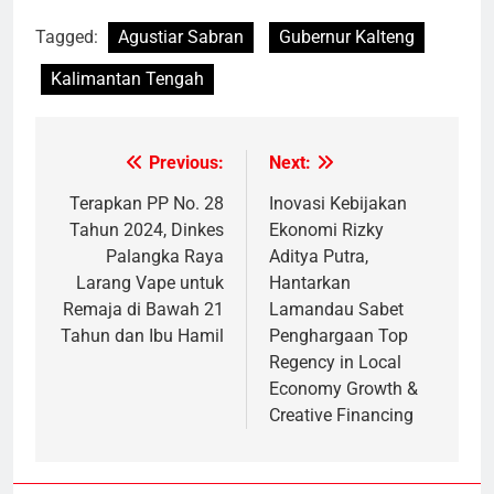
Tagged:
Agustiar Sabran
Gubernur Kalteng
Kalimantan Tengah
Previous:
Next:
Post
navigation
Terapkan PP No. 28
Inovasi Kebijakan
Tahun 2024, Dinkes
Ekonomi Rizky
Palangka Raya
Aditya Putra,
Larang Vape untuk
Hantarkan
Remaja di Bawah 21
Lamandau Sabet
Tahun dan Ibu Hamil
Penghargaan Top
Regency in Local
Economy Growth &
Creative Financing