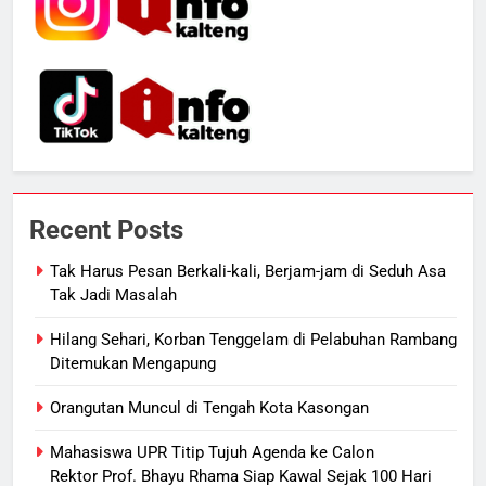
6
Warga Geger, Seorang IRT Nekat
Naik Tower TVRI Hendak Akhiri
Hidup
REGION
7
Insiden Konsumen di SPBU
Pangkalan Bun Ditangani Cepat,
Recent Posts
Pertamina Pastikan Pelayanan
ECONOMY
Tetap Jalan
Tak Harus Pesan Berkali-kali, Berjam-jam di Seduh Asa
Tak Jadi Masalah
8
Sistem Listrik Kalselteng Masih
Hilang Sehari, Korban Tenggelam di Pelabuhan Rambang
Siaga, PLN Batasi Pasokan Selama
Ditemukan Mengapung
7 Hari
ECONOMY
Orangutan Muncul di Tengah Kota Kasongan
1
Mahasiswa UPR Titip Tujuh Agenda ke Calon
Tak Harus Pesan Berkali-kali,
Rektor Prof. Bhayu Rhama Siap Kawal Sejak 100 Hari