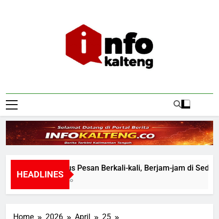
Skip
to
content
Infokalteng
Ruang Informasi Kalimantan Tengah
Tak Harus Pesan Berkali-kali, Berjam-jam di Seduh As
HEADLINES
7 Hours Ago
Home
2026
April
25