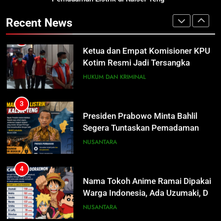
Ketua dan Empat Komisioner KPU
Listrik di Kalsel-Teng
Kotim Resmi Jadi Tersangka
NUSANTARA
Recent News
Dugaan Korupsi Dana Hibah
HUKUM DAN KRIMINAL
Pilkada Rp40 Miliar
4
Nama Tokoh Anime Ramai Dipakai
3
Warga Indonesia, Ada Uzumaki, D.
Presiden Prabowo Minta Bahlil
Luffy, Shinchan, hingga Doraemon
Segera Tuntaskan Pemadaman
NUSANTARA
Listrik di Kalsel-Teng
NUSANTARA
5
Tak Ada Lagi Pajak Terlewat, GIS
4
Mulai Diterapkan di Palangka Raya
Nama Tokoh Anime Ramai Dipakai
Warga Indonesia, Ada Uzumaki, D.
ECONOMY
Luffy, Shinchan, hingga Doraemon
NUSANTARA
6
Manajemen FEB UPR Cetak
5
Lulusan Siap Kerja Melalui
Tak Ada Lagi Pajak Terlewat, GIS
Program Magang Berdampak
Mulai Diterapkan di Palangka Raya
ECONOMY