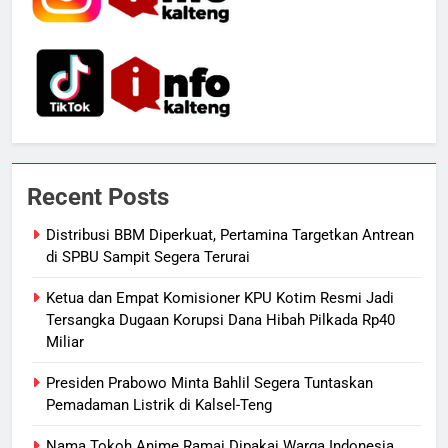
6
Manajemen FEB UPR Cetak
Lulusan Siap Kerja Melalui
Program Magang Berdampak
ECONOMY
7
Kebakaran Hebat Ludeskan
Recent Posts
Permukiman di Pasar Besar
Palangka Raya, Diduga Sengaja
HUKUM DAN KRIMINAL
Distribusi BBM Diperkuat, Pertamina Targetkan Antrean
Dibakar Penghuninya
di SPBU Sampit Segera Terurai
8
Ketua dan Empat Komisioner KPU Kotim Resmi Jadi
Mantan Wakil Wali Kota Keluhkan
Tersangka Dugaan Korupsi Dana Hibah Pilkada Rp40
Badut Jalanan, Sebut Mulai
Miliar
Meresahkan Pengendara
REGION
VIRAL
Presiden Prabowo Minta Bahlil Segera Tuntaskan
Pemadaman Listrik di Kalsel-Teng
1
Distribusi BBM Diperkuat,
Nama Tokoh Anime Ramai Dipakai Warga Indonesia,