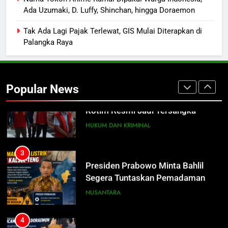
Ada Uzumaki, D. Luffy, Shinchan, hingga Doraemon
Pertamina Targetkan Antrean di
SPBU Sampit Segera Terurai
ECONOMY
Tak Ada Lagi Pajak Terlewat, GIS Mulai Diterapkan di
Palangka Raya
2
Ketua dan Empat Komisioner KPU
Kotim Resmi Jadi Tersangka
Popular News
Dugaan Korupsi Dana Hibah
HUKUM DAN KRIMINAL
Pilkada Rp40 Miliar
3
Presiden Prabowo Minta Bahlil
Segera Tuntaskan Pemadaman
Listrik di Kalsel-Teng
NUSANTARA
4
Nama Tokoh Anime Ramai Dipakai
Warga Indonesia, Ada Uzumaki, D.
Luffy, Shinchan, hingga Doraemon
NUSANTARA