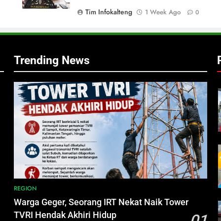
Tim Infokalteng
1 Week Ago
0
,
Trending News
h
i
REGION
Warga Geger, Seorang IRT Nekat Naik Tower
TVRI Hendak Akhiri Hidup
01