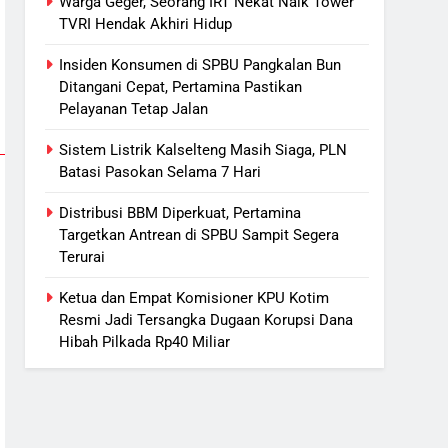
Warga Geger, Seorang IRT Nekat Naik Tower
Tersangka Dugaan Korupsi
HUKUM DAN KRIMINAL
TVRI Hendak Akhiri Hidup
Dana Hibah Pilkada Rp40 Miliar
6
Insiden Konsumen di SPBU Pangkalan Bun
Presiden Prabowo Minta Bahlil
Ditangani Cepat, Pertamina Pastikan
Segera Tuntaskan Pemadaman
Pelayanan Tetap Jalan
Listrik di Kalsel-Teng
NUSANTARA
Sistem Listrik Kalselteng Masih Siaga, PLN
Batasi Pasokan Selama 7 Hari
7
Nama Tokoh Anime Ramai
Distribusi BBM Diperkuat, Pertamina
Dipakai Warga Indonesia, Ada
Targetkan Antrean di SPBU Sampit Segera
Uzumaki, D. Luffy, Shinchan,
NUSANTARA
Terurai
hingga Doraemon
8
Ketua dan Empat Komisioner KPU Kotim
Tak Ada Lagi Pajak Terlewat,
Resmi Jadi Tersangka Dugaan Korupsi Dana
GIS Mulai Diterapkan di
Hibah Pilkada Rp40 Miliar
Palangka Raya
ECONOMY
1
Warga Geger, Seorang IRT
Nekat Naik Tower TVRI Hendak