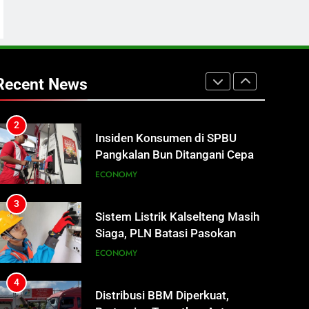
Akhiri Hidup
REGION
2
Insiden Konsumen di SPBU
Pangkalan Bun Ditangani Cepat,
Recent News
Pertamina Pastikan Pelayanan
ECONOMY
Tetap Jalan
3
Sistem Listrik Kalselteng Masih
Siaga, PLN Batasi Pasokan
Selama 7 Hari
ECONOMY
4
Distribusi BBM Diperkuat,
Pertamina Targetkan Antrean di
SPBU Sampit Segera Terurai
ECONOMY
5
Ketua dan Empat Komisioner