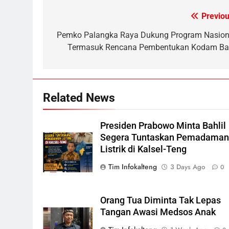
Tersangka Dugaan Korupsi
HUKUM DAN KRIMINAL
Previou
Post
Dana Hibah Pilkada Rp40 Miliar
6
navigation
Pemko Palangka Raya Dukung Program Nasion
Presiden Prabowo Minta Bahlil
Termasuk Rencana Pembentukan Kodam Ba
Segera Tuntaskan Pemadaman
Listrik di Kalsel-Teng
NUSANTARA
7
Related News
Nama Tokoh Anime Ramai
Dipakai Warga Indonesia, Ada
Uzumaki, D. Luffy, Shinchan,
NUSANTARA
Presiden Prabowo Minta Bahlil
hingga Doraemon
Segera Tuntaskan Pemadama
8
Listrik di Kalsel-Teng
Tak Ada Lagi Pajak Terlewat,
Tim Infokalteng
3 Days Ago
0
GIS Mulai Diterapkan di
Palangka Raya
ECONOMY
Orang Tua Diminta Tak Lepas
1
Tangan Awasi Medsos Anak
Warga Geger, Seorang IRT
Nekat Naik Tower TVRI Hendak