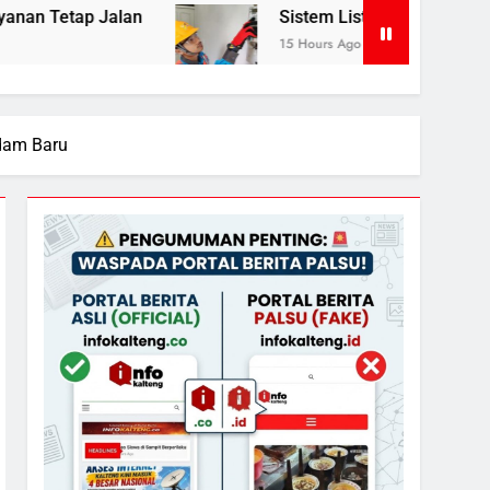
Sistem Listrik Kalselteng Masih Siaga, PLN Bat
15 Hours Ago
dam Baru