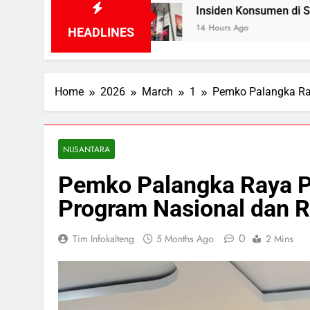
p
Insiden Konsumen di SPBU Pangkalan Bun Di
14 Hours Ago
HEADLINES
Home
2026
March
1
Pemko Palangka Ra
NUSANTARA
Pemko Palangka Raya P
Program Nasional dan 
0
Tim Infokalteng
5 Months Ago
2 Mins