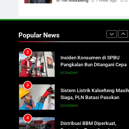
Tim Infokalteng
1 Week Ago
0
Akhiri Hidup
REGION
2
Insiden Konsumen di SPBU
Pangkalan Bun Ditangani Cepat
Popular News
Pertamina Pastikan Pelayanan
ECONOMY
Tetap Jalan
3
Sistem Listrik Kalselteng Masi
Siaga, PLN Batasi Pasokan
Selama 7 Hari
ECONOMY
4
Distribusi BBM Diperkuat,
Pertamina Targetkan Antrean d
SPBU Sampit Segera Terurai
ECONOMY
5
Ketua dan Empat Komisioner