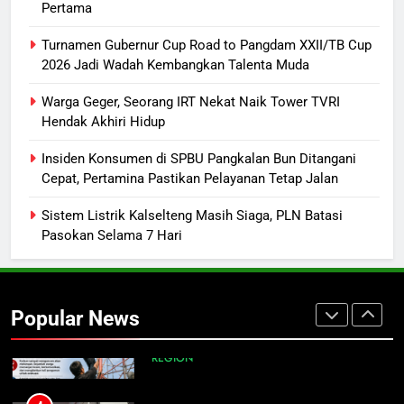
Pertama
1
Mahasiswa UPR Titip Tujuh
Turnamen Gubernur Cup Road to Pangdam XXII/TB Cup
Agenda ke Calon Rektor Prof.
2026 Jadi Wadah Kembangkan Talenta Muda
Bhayu Rhama Siap Kawal Sejak
REGION
Warga Geger, Seorang IRT Nekat Naik Tower TVRI
100 Hari Pertama
Hendak Akhiri Hidup
2
Turnamen Gubernur Cup Road to
Insiden Konsumen di SPBU Pangkalan Bun Ditangani
Cepat, Pertamina Pastikan Pelayanan Tetap Jalan
Pangdam XXII/TB Cup 2026 Jadi
Wadah Kembangkan Talenta Muda
SPORTS
Sistem Listrik Kalselteng Masih Siaga, PLN Batasi
Pasokan Selama 7 Hari
3
Warga Geger, Seorang IRT Nekat
Naik Tower TVRI Hendak Akhiri
Popular News
Hidup
REGION
4
Insiden Konsumen di SPBU