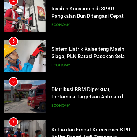
Pangkalan Bun Ditangani Cepat,
Pertamina Pastikan Pelayanan
ECONOMY
Tetap Jalan
5
Sistem Listrik Kalselteng Masih
Siaga, PLN Batasi Pasokan Selama
7 Hari
ECONOMY
6
Distribusi BBM Diperkuat,
Pertamina Targetkan Antrean di
5
SPBU Sampit Segera Terurai
ECONOMY
Sistem Listrik Kalselteng Masih
Siaga, PLN Batasi Pasokan Selama
7 Hari
ECONOMY
7
Ketua dan Empat Komisioner KPU
Kotim Resmi Jadi Tersangka
6
Dugaan Korupsi Dana Hibah
HUKUM DAN KRIMINAL
Distribusi BBM Diperkuat,