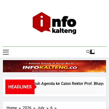
Skip
to
content
Infokalteng
Ruang Informasi Kalimantan Tengah
a UPR Titip Tujuh Agenda ke Calon Rektor Prof. Bhayu Rhama
HEADLINES
go
Home
2026
July
6