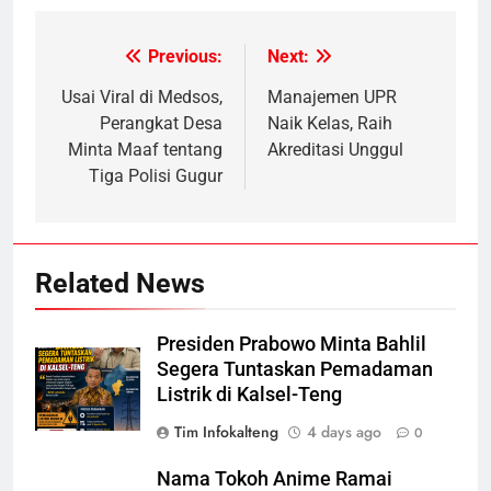
Previous:
Next:
Post
navigation
Usai Viral di Medsos,
Manajemen UPR
Perangkat Desa
Naik Kelas, Raih
Minta Maaf tentang
Akreditasi Unggul
Tiga Polisi Gugur
Related News
Presiden Prabowo Minta Bahlil
Segera Tuntaskan Pemadaman
Listrik di Kalsel-Teng
Tim Infokalteng
4 days ago
0
Nama Tokoh Anime Ramai