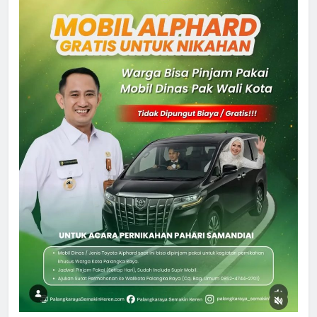
5
Ketua dan Empat Komisioner KPU
Kotim Resmi Jadi Tersangka
Dugaan Korupsi Dana Hibah
HUKUM DAN KRIMINAL
Pilkada Rp40 Miliar