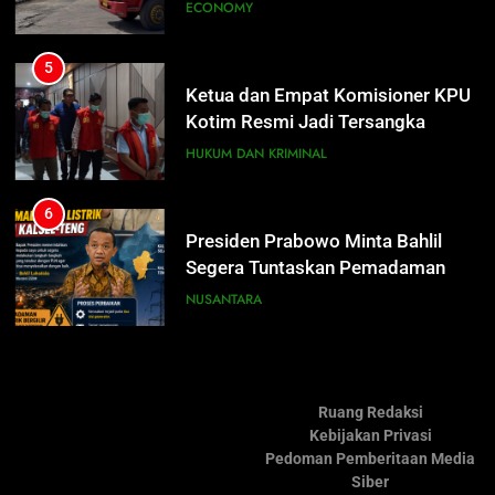
Dugaan Korupsi Dana Hibah
HUKUM DAN KRIMINAL
Pilkada Rp40 Miliar
7
Nama Tokoh Anime Ramai Dipakai
6
Warga Indonesia, Ada Uzumaki, D.
Presiden Prabowo Minta Bahlil
Luffy, Shinchan, hingga Doraemon
Segera Tuntaskan Pemadaman
NUSANTARA
Listrik di Kalsel-Teng
NUSANTARA
8
Tak Ada Lagi Pajak Terlewat, GIS
7
Mulai Diterapkan di Palangka Raya
Nama Tokoh Anime Ramai Dipakai
Warga Indonesia, Ada Uzumaki, D.
ECONOMY
Luffy, Shinchan, hingga Doraemon
NUSANTARA
8
Tak Ada Lagi Pajak Terlewat, GIS
Ruang Redaksi
Mulai Diterapkan di Palangka Raya
Kebijakan Privasi
ECONOMY
Pedoman Pemberitaan Media
Siber