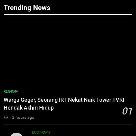
8
Trending News
Tak Ada Lagi Pajak Terlewat, GIS
7
Mulai Diterapkan di Palangka Raya
Nama Tokoh Anime Ramai Dipakai
Warga Indonesia, Ada Uzumaki, D.
ECONOMY
Luffy, Shinchan, hingga Doraemon
NUSANTARA
1
Warga Geger, Seorang IRT Nekat
8
Naik Tower TVRI Hendak Akhiri
Tak Ada Lagi Pajak Terlewat, GIS
Hidup
Mulai Diterapkan di Palangka Raya
REGION
ECONOMY
2
Insiden Konsumen di SPBU
1
REGION
Pangkalan Bun Ditangani Cepat,
Warga Geger, Seorang IRT Nekat
Warga Geger, Seorang IRT Nekat Naik Tower TVRI
Pertamina Pastikan Pelayanan
Naik Tower TVRI Hendak Akhiri
ECONOMY
Hendak Akhiri Hidup
01
Tetap Jalan
Hidup
REGION
13 hours ago
3
Sistem Listrik Kalselteng Masih
2
ECONOMY