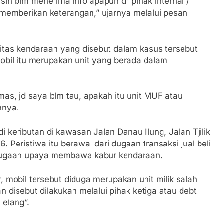
sih blm menerima info apapun dr pihak internal /
sa memberikan keterangan,” ujarnya melalui pesan
tas kendaraan yang disebut dalam kasus tersebut
bil itu merupakan unit yang berada dalam
mas, jd saya blm tau, apakah itu unit MUF atau
hnya.
i keributan di kawasan Jalan Danau Ilung, Jalan Tjilik
 Peristiwa itu berawal dari dugaan transaksi jual beli
dugaan upaya membawa kabur kendaraan.
mobil tersebut diduga merupakan unit milik salah
 disebut dilakukan melalui pihak ketiga atau debt
 elang”.