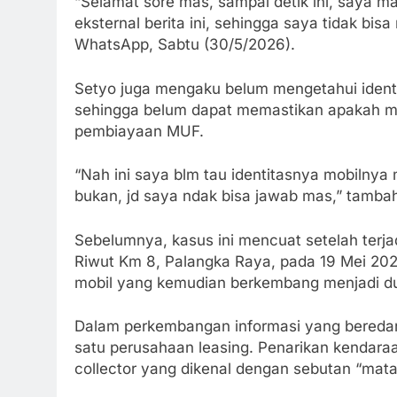
“Selamat sore mas, sampai detik ini, saya ma
eksternal berita ini, sehingga saya tidak bi
WhatsApp, Sabtu (30/5/2026).
Setyo juga mengaku belum mengetahui identi
sehingga belum dapat memastikan apakah mo
pembiayaan MUF.
“Nah ini saya blm tau identitasnya mobilnya 
bukan, jd saya ndak bisa jawab mas,” tamba
Sebelumnya, kasus ini mencuat setelah terjad
Riwut Km 8, Palangka Raya, pada 19 Mei 2026.
mobil yang kemudian berkembang menjadi 
Dalam perkembangan informasi yang beredar, 
satu perusahaan leasing. Penarikan kendaraan
collector yang dikenal dengan sebutan “mata