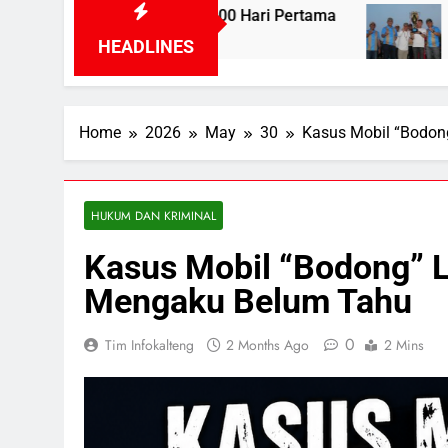
 100 Hari Pertama
Turnamen Gubernur Cup R
1 Day Ago
HEADLINES
Home
2026
May
30
Kasus Mobil “Bodon
HUKUM DAN KRIMINAL
Kasus Mobil “Bodong” L
Mengaku Belum Tahu
0
Tim Infokalteng
2 Months Ago
2 Mins