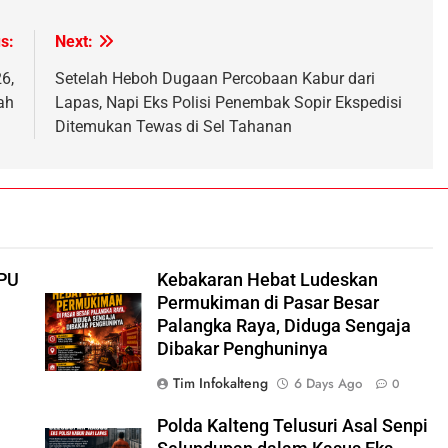
s:
Next:
6,
Setelah Heboh Dugaan Percobaan Kabur dari
ah
Lapas, Napi Eks Polisi Penembak Sopir Ekspedisi
Ditemukan Tewas di Sel Tahanan
i
KPU
Kebakaran Hebat Ludeskan
Permukiman di Pasar Besar
Palangka Raya, Diduga Sengaja
Dibakar Penghuninya
Tim Infokalteng
6 Days Ago
0
Polda Kalteng Telusuri Asal Senpi