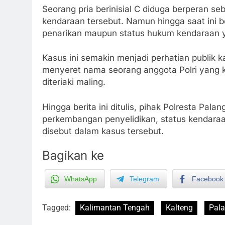
Seorang pria berinisial C diduga berperan se
kendaraan tersebut. Namun hingga saat ini b
penarikan maupun status hukum kendaraan y
Kasus ini semakin menjadi perhatian publik k
menyeret nama seorang anggota Polri yang 
diteriaki maling.
Hingga berita ini ditulis, pihak Polresta Pa
perkembangan penyelidikan, status kendaraa
disebut dalam kasus tersebut.
Bagikan ke
WhatsApp
Telegram
Facebook
Tagged:
Kalimantan Tengah
Kalteng
Pal
5
Sistem Listrik Kalselteng Masi