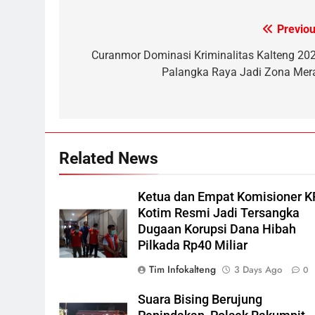
Siaga, PLN Batasi Pasokan
Previou
Post
Selama 7 Hari
ECONOMY
navigation
Curanmor Dominasi Kriminalitas Kalteng 202
6
Palangka Raya Jadi Zona Mer
Distribusi BBM Diperkuat,
Pertamina Targetkan Antrean d
SPBU Sampit Segera Terurai
ECONOMY
7
Related News
Ketua dan Empat Komisioner
KPU Kotim Resmi Jadi
Tersangka Dugaan Korupsi
HUKUM DAN KRIMINAL
Ketua dan Empat Komisioner 
Dana Hibah Pilkada Rp40 Miliar
Kotim Resmi Jadi Tersangka
8
Dugaan Korupsi Dana Hibah
Presiden Prabowo Minta Bahlil
Pilkada Rp40 Miliar
Segera Tuntaskan Pemadaman
Tim Infokalteng
3 Days Ago
0
Listrik di Kalsel-Teng
NUSANTARA
Suara Bising Berujung
1