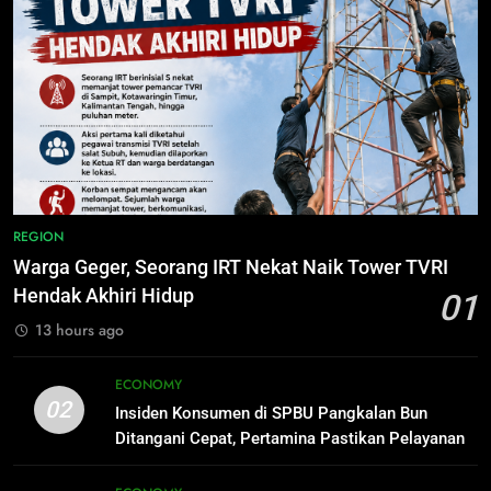
Listrik di Kalsel-Teng
NUSANTARA
8
Tak Ada Lagi Pajak Terlewat, GIS
7
Mulai Diterapkan di Palangka Raya
Nama Tokoh Anime Ramai Dipakai
Warga Indonesia, Ada Uzumaki, D.
ECONOMY
Luffy, Shinchan, hingga Doraemon
NUSANTARA
1
Warga Geger, Seorang IRT Nekat
8
REGION
Naik Tower TVRI Hendak Akhiri
Tak Ada Lagi Pajak Terlewat, GIS
Warga Geger, Seorang IRT Nekat Naik Tower TVRI
Hidup
Mulai Diterapkan di Palangka Raya
REGION
Hendak Akhiri Hidup
01
ECONOMY
13 hours ago
2
Insiden Konsumen di SPBU
1
ECONOMY
Pangkalan Bun Ditangani Cepat,
Warga Geger, Seorang IRT Nekat
02
Insiden Konsumen di SPBU Pangkalan Bun
Pertamina Pastikan Pelayanan
Naik Tower TVRI Hendak Akhiri
ECONOMY
Ditangani Cepat, Pertamina Pastikan Pelayanan
Tetap Jalan
Hidup
REGION
Tetap Jalan