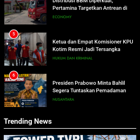
Pertamina Targetkan Antrean di
SPBU Sampit Segera Terurai
ECONOMY
5
Ketua dan Empat Komisioner KPU
Kotim Resmi Jadi Tersangka
Dugaan Korupsi Dana Hibah
HUKUM DAN KRIMINAL
Pilkada Rp40 Miliar
6
Presiden Prabowo Minta Bahlil
5
Segera Tuntaskan Pemadaman
Ketua dan Empat Komisioner KPU
Listrik di Kalsel-Teng
Kotim Resmi Jadi Tersangka
NUSANTARA
Dugaan Korupsi Dana Hibah
HUKUM DAN KRIMINAL
Pilkada Rp40 Miliar
7
Trending News
Nama Tokoh Anime Ramai Dipakai
6
Warga Indonesia, Ada Uzumaki, D.
Presiden Prabowo Minta Bahlil
Luffy, Shinchan, hingga Doraemon
Segera Tuntaskan Pemadaman
NUSANTARA